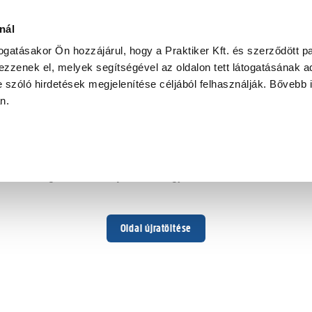
nál
togatásakor Ön hozzájárul, hogy a Praktiker Kft. és szerződött pa
zzenek el, melyek segítségével az oldalon tett látogatásának ad
 szóló hirdetések megjelenítése céljából felhasználják. Bővebb 
Hoppá ...
an.
Váratlan hiba történt
Dolgozunk a hiba javításán. Egy kis türelmet kérünk.
Oldal újratöltése