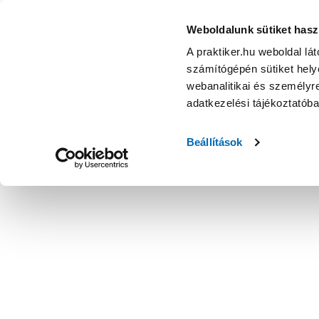
Weboldalunk sütiket hasz
A praktiker.hu weboldal lá
számítógépén sütiket helye
webanalitikai és személyre
adatkezelési tájékoztatób
Beállítások