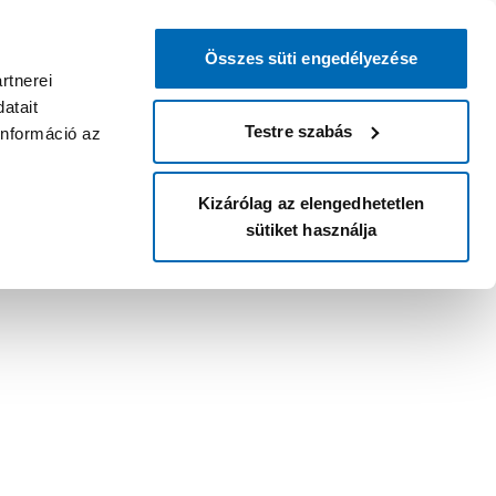
Összes süti engedélyezése
rtnerei
atait
Testre szabás
információ az
Kizárólag az elengedhetetlen
sütiket használja