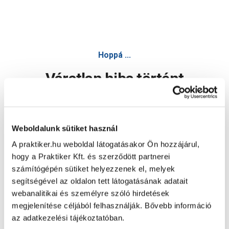
Hoppá ...
Váratlan hiba történt
Dolgozunk a hiba javításán. Egy kis türelmet kérünk.
Weboldalunk sütiket használ
A praktiker.hu weboldal látogatásakor Ön hozzájárul,
Oldal újratöltése
hogy a Praktiker Kft. és szerződött partnerei
számítógépén sütiket helyezzenek el, melyek
segítségével az oldalon tett látogatásának adatait
webanalitikai és személyre szóló hirdetések
megjelenítése céljából felhasználják. Bővebb információ
az adatkezelési tájékoztatóban.