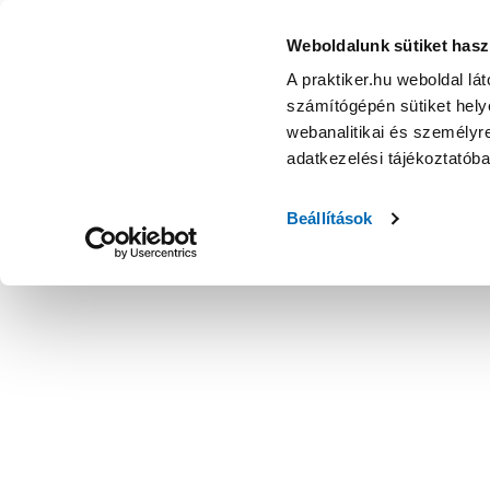
Weboldalunk sütiket hasz
A praktiker.hu weboldal lá
számítógépén sütiket helye
webanalitikai és személyre
adatkezelési tájékoztatób
Beállítások