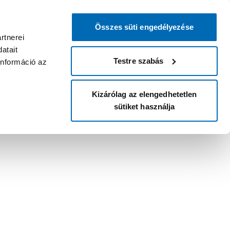
Összes süti engedélyezése
rtnerei
atait
Testre szabás
információ az
Kizárólag az elengedhetetlen
sütiket használja