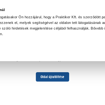
nál
togatásakor Ön hozzájárul, hogy a Praktiker Kft. és szerződött pa
zzenek el, melyek segítségével az oldalon tett látogatásának ad
 szóló hirdetések megjelenítése céljából felhasználják. Bővebb 
Hoppá ...
an.
Váratlan hiba történt
Dolgozunk a hiba javításán. Egy kis türelmet kérünk.
Oldal újratöltése