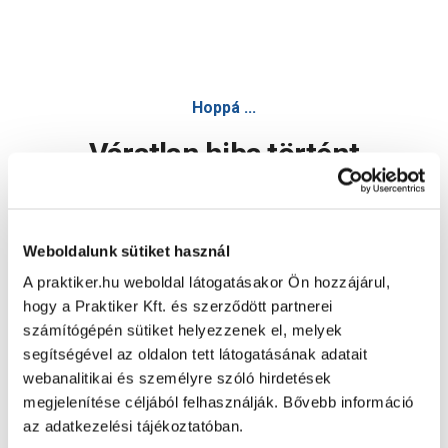
Hoppá ...
Váratlan hiba történt
Dolgozunk a hiba javításán. Egy kis türelmet kérünk.
Weboldalunk sütiket használ
A praktiker.hu weboldal látogatásakor Ön hozzájárul,
Oldal újratöltése
hogy a Praktiker Kft. és szerződött partnerei
számítógépén sütiket helyezzenek el, melyek
segítségével az oldalon tett látogatásának adatait
webanalitikai és személyre szóló hirdetések
megjelenítése céljából felhasználják. Bővebb információ
az adatkezelési tájékoztatóban.