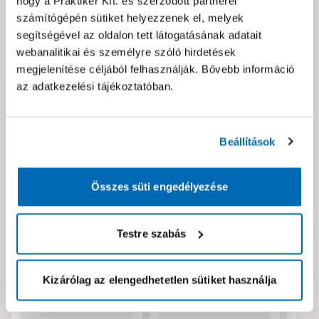
hogy a Praktiker Kft. és szerződött partnerei
Csomagolási és súly információk
számítógépén sütiket helyezzenek el, melyek
segítségével az oldalon tett látogatásának adatait
webanalitikai és személyre szóló hirdetések
Dokumentumok, felelős személy
megjelenítése céljából felhasználják. Bővebb információ
az adatkezelési tájékoztatóban.
Hibát találtál az oldalon vagy a termék leírásában?
Kérjük jelezd nekünk!
Beállítások
Neked ajánljuk!
Összes süti engedélyezése
Testre szabás
Kizárólag az elengedhetetlen sütiket használja