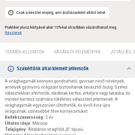
Csak a készlet erejéig, ami áruházanként eltérő lehet.
Praktiker plusz kártyával akár 10%-kal olcsóbban vásárolhatod meg.
Részletek
TERMÉKJELLEMZŐK
VÁSÁRLÓI VÉLEMÉNYEK
JÓTÁLLÁS,
Szakértőnk által kiemelt jellemzők
A virághagymák könnyen gondozható, gyorsan növő növények,
amelyek gyönyörű virágzást biztosítanak tavasztól őszig. Széles
választékban elérhetők, ideálisak kertbe, erkélyre vagy lakásba, és
minden kertész számára tökéletes választást jelentenek. A
virághagymák egyszerűen ültethetők, és évről évre újra
virágoznak, színesebbé téve környezetüket.
Kellékszavatosság
:
2 év
Ültetés ideje
:
Március
Talajigény
:
Általános virágföld „B” típusú