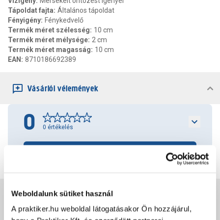
Vízigény
:
Mérsékelt öntözést igényel
Tápoldat fajta
:
Általános tápoldat
Fényigény
:
Fénykedvelő
Termék méret szélesség
:
10 cm
Termék méret mélysége
:
2 cm
Termék méret magasság
:
10 cm
EAN
:
8710186692389
Vásárlói vélemények
0
0
értékelés
Értékelés írása
Weboldalunk sütiket használ
Jótállás, szavatosság
A praktiker.hu weboldal látogatásakor Ön hozzájárul,