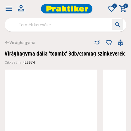
0
0
Virághagyma
Virághagyma dália 'topmix' 3db/csomag színkeverék
Cikkszám
:
429974