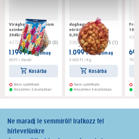
Virághagyma lépliliom
dughagyma
Fréz
színkeverék
vöröshagyma hálós
10d
20db/csomag
0,30 kg
436
0
(
0
)
5
(
1
)
437235
338206
1.199 Ft
1.099 Ft
699
/ csomag
/ csomag
60 Ft
/ darab
3.663 Ft
/ kg
70 Ft
Kosárba
Kosárba
Nem szállítható
Nem szállítható
Ne
Készleten 2 áruházban
Készleten 4 áruházban
Ké
Ne maradj le semmiről! Iratkozz fel
hírlevelünkre