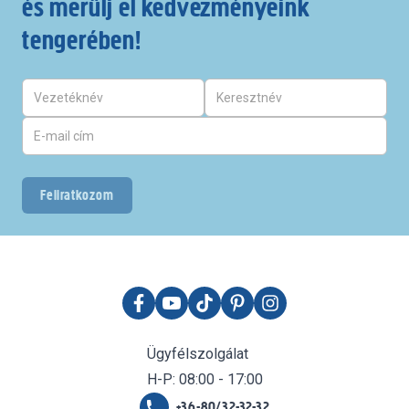
és merülj el kedvezményeink
tengerében!
Feliratkozom
Ügyfélszolgálat
H-P: 08:00 - 17:00
+36-80/32-32-32