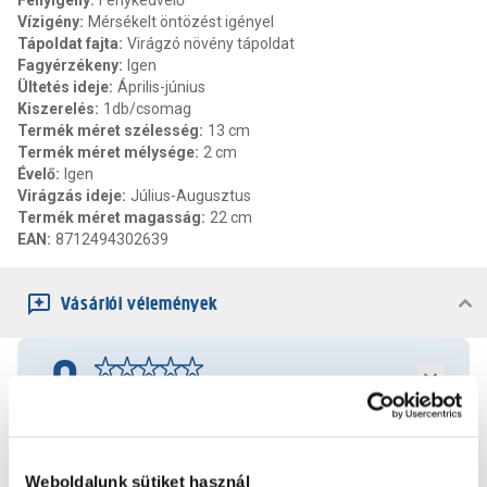
Fényigény
:
Fénykedvelő
Vízigény
:
Mérsékelt öntözést igényel
Tápoldat fajta
:
Virágzó növény tápoldat
Fagyérzékeny
:
Igen
Ültetés ideje
:
Április-június
Kiszerelés
:
1db/csomag
Termék méret szélesség
:
13 cm
Termék méret mélysége
:
2 cm
Évelő
:
Igen
Virágzás ideje
:
Július-Augusztus
Termék méret magasság
:
22 cm
EAN
:
8712494302639
Vásárlói vélemények
0
0
értékelés
Értékelés írása
Weboldalunk sütiket használ