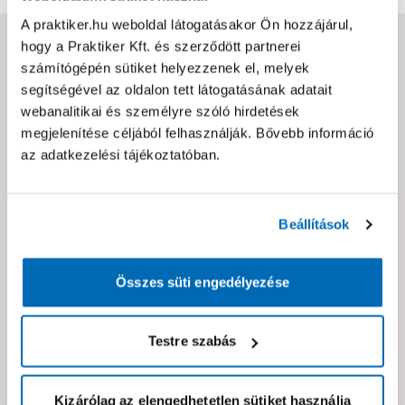
A praktiker.hu weboldal látogatásakor Ön hozzájárul,
Jótállás, szavatosság
hogy a Praktiker Kft. és szerződött partnerei
számítógépén sütiket helyezzenek el, melyek
segítségével az oldalon tett látogatásának adatait
Csomagolási és súly információk
webanalitikai és személyre szóló hirdetések
megjelenítése céljából felhasználják. Bővebb információ
az adatkezelési tájékoztatóban.
Dokumentumok, felelős személy
Beállítások
Hibát találtál az oldalon vagy a termék leírásában?
Kérjük jelezd nekünk!
Összes süti engedélyezése
Neked ajánljuk!
Testre szabás
Kizárólag az elengedhetetlen sütiket használja