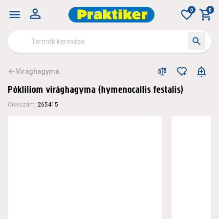
0
0
Virághagyma
Pókliliom virághagyma (hymenocallis festalis)
Cikkszám
:
265415