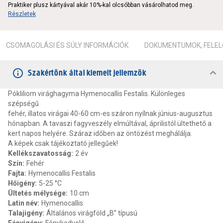
Praktiker plusz kártyával akár 10%-kal olcsóbban vásárolhatod meg.
Részletek
CSOMAGOLÁSI ÉS SÚLY INFORMÁCIÓK
DOKUMENTUMOK, FELEL
Szakértőnk által kiemelt jellemzők
Pókliliom virághagyma Hymenocallis Festalis. Különleges
szépségű
fehér, illatos virágai 40-60 cm-es száron nyílnak június-augusztus
hónapban. A tavaszi fagyveszély elmúltával, áprilistól ültethető a
kert napos helyére. Száraz időben az öntözést meghálálja.
A képek csak tájékoztató jellegűek!
Kellékszavatosság
:
2 év
Szín
:
Fehér
Fajta
:
Hymenocallis Festalis
Hőigény
:
5-25 °C
Ültetés mélysége
:
10 cm
Latin név
:
Hymenocallis
Talajigény
:
Általános virágföld „B” típusú