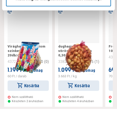
Virághagyma lépliliom
dughagyma
Fréz
színkeverék
vöröshagyma hálós
10d
20db/csomag
0,30 kg
436
0
(
0
)
5
(
1
)
437235
338206
1.199 Ft
1.099 Ft
699
/ csomag
/ csomag
60 Ft
/ darab
3.663 Ft
/ kg
70 Ft
Kosárba
Kosárba
Nem szállítható
Nem szállítható
Ne
Készleten 2 áruházban
Készleten 4 áruházban
Ké