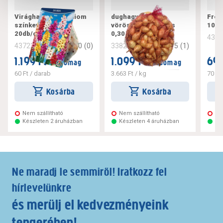
Virághagyma lépliliom
dughagyma
Fréz
színkeverék
vöröshagyma hálós
10d
20db/csomag
0,30 kg
436
0
(
0
)
5
(
1
)
437235
338206
1.199 Ft
1.099 Ft
699
/ csomag
/ csomag
60 Ft
/ darab
3.663 Ft
/ kg
70 Ft
Kosárba
Kosárba
Nem szállítható
Nem szállítható
Ne
Készleten 2 áruházban
Készleten 4 áruházban
Ké
Ne maradj le semmiről! Iratkozz fel
hírlevelünkre
és merülj el kedvezményeink
tengerében!