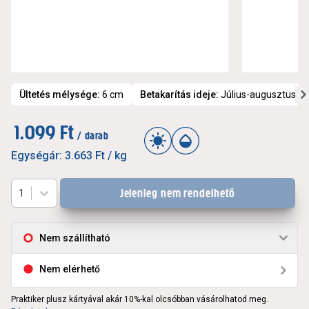
Ültetés mélysége
:
6 cm
Betakarítás ideje
:
Július-augusztus
1.099 Ft
/ darab
Egységár:
3.663 Ft
/ kg
Jelenleg nem rendelhető
1
Nem szállítható
Nem elérhető
Praktiker plusz kártyával akár 10%-kal olcsóbban vásárolhatod meg.