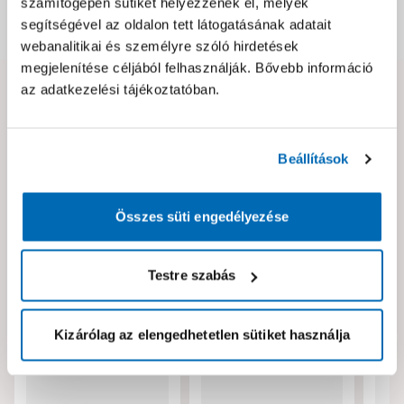
számítógépén sütiket helyezzenek el, melyek
segítségével az oldalon tett látogatásának adatait
Dokumentumok, felelős személy
webanalitikai és személyre szóló hirdetések
megjelenítése céljából felhasználják. Bővebb információ
az adatkezelési tájékoztatóban.
Hibát találtál az oldalon vagy a termék leírásában?
Kérjük jelezd nekünk!
Beállítások
Neked ajánljuk!
Összes süti engedélyezése
Testre szabás
Kizárólag az elengedhetetlen sütiket használja