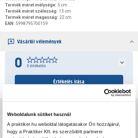
Termék méret mélysége
:
5 cm
Termék méret szélesség
:
13 cm
Termék méret magasság
:
22 cm
EAN
:
5998795700159
Vásárlói vélemények
0
0
értékelés
Értékelés írása
Jótállás, szavatosság
Weboldalunk sütiket használ
A praktiker.hu weboldal látogatásakor Ön hozzájárul,
Csomagolási és súly információk
hogy a Praktiker Kft. és szerződött partnerei