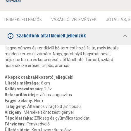
Részletek
TERMÉKJELLEMZŐK
VÁSÁRLÓI VÉLEMÉNYEK
JÓTÁLLÁS, 
Szakértőnk által kiemelt jellemzők
Hagyományos és rendkívül bő termést hozó fajta, mely ideális
minden kertész számára. Nagy, gömbölyű hagymát nevel,
héjszíne barna és korai érésű. Jól tárolható. Tömött, szilárd
húsának íze erősen csípős, aromás.
A képek csak tájékoztató jellegűek!
Ültetés mélysége
:
6 cm
Kellékszavatosság
:
2 év
Betakarítás ideje
:
Július-augusztus
Fagyérzékeny
:
Nem
Talajigény
:
Általános virágföld „B” típusú
Vízigény
:
Mérsékelt öntözést igényel
Tápoldat fajta
:
Zöldség és gyümölcs tápoldat
Fényigény
:
Fénykedvelő
Ültetés ideje
:
Kora tavasz/kora ősz