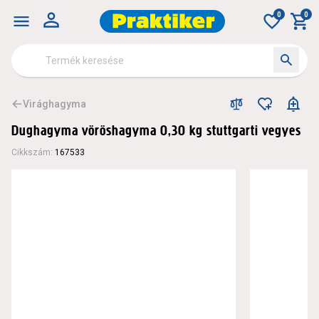
0
0
Virághagyma
Dughagyma vöröshagyma 0,30 kg stuttgarti vegyes
Cikkszám
:
167533