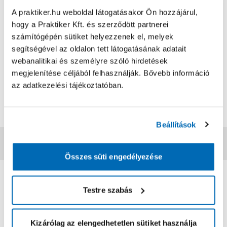
személyesen válogathatsz kínálatunkból.
A praktiker.hu weboldal látogatásakor Ön hozzájárul,
Fényigény
:
Félárnyékot kedveli
Vízigény
:
Mérsékelt öntözést igényel
hogy a Praktiker Kft. és szerződött partnerei
Cserép átmérő
:
12 cm
számítógépén sütiket helyezzenek el, melyek
Talajigény
:
Szobanövény virágföld
segítségével az oldalon tett látogatásának adatait
Hőigény
:
22 °C
webanalitikai és személyre szóló hirdetések
Tápoldat fajta
:
Szobanövény tápoldat
megjelenítése céljából felhasználják. Bővebb információ
Kellékszavatosság
:
2 év
Termék méret magasság
:
45 cm
az adatkezelési tájékoztatóban.
Termék méret szélesség
:
12 cm
Termék méret mélysége
:
12 cm
EAN
:
8713626255465
Beállítások
Vásárlói vélemények
Összes süti engedélyezése
0
0
értékelés
Testre szabás
Értékelés írása
Kizárólag az elengedhetetlen sütiket használja