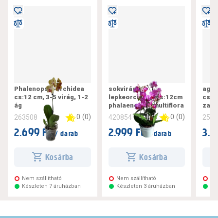
Phalenopsis orchidea
sokvirágú
aggl
cs:12 cm, 3-5 virág, 1-2
lepkeorchidea cs:12cm
cs:1
ág
phalaenopsis multiflora
zami
0
(
0
)
0
(
0
)
263508
420854
258
2.699 Ft
2.999 Ft
3.1
/ darab
/ darab
Kosárba
Kosárba
Nem szállítható
Nem szállítható
Ne
Készleten 7 áruházban
Készleten 3 áruházban
Ké