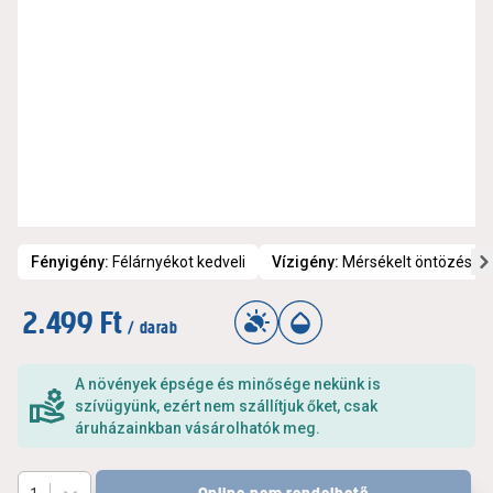
Fényigény
:
Félárnyékot kedveli
Vízigény
:
Mérsékelt öntözést i
2.499 Ft
/ darab
A növények épsége és minősége nekünk is
szívügyünk, ezért nem szállítjuk őket, csak
áruházainkban vásárolhatók meg.