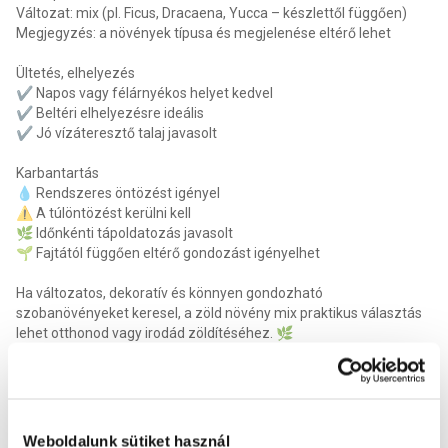
Változat: mix (pl. Ficus, Dracaena, Yucca – készlettől függően)
Megjegyzés: a növények típusa és megjelenése eltérő lehet
Ültetés, elhelyezés
✔️ Napos vagy félárnyékos helyet kedvel
✔️ Beltéri elhelyezésre ideális
✔️ Jó vízáteresztő talaj javasolt
Karbantartás
💧 Rendszeres öntözést igényel
⚠️ A túlöntözést kerülni kell
🌿 Időnkénti tápoldatozás javasolt
🌱 Fajtától függően eltérő gondozást igényelhet
Ha változatos, dekoratív és könnyen gondozható
szobanövényeket keresel, a zöld növény mix praktikus választás
lehet otthonod vagy irodád zöldítéséhez. 🌿
Az életképek csak tájékoztató jellegűek.
A növénymix különböző fajtákból/színekből áll, az ár egy darab
növényre értendő. Az elérhető fajták/színek készlettől függően
változhatnak. Javasoljuk, hogy látogass el áruházainkba, ahol
Weboldalunk sütiket használ