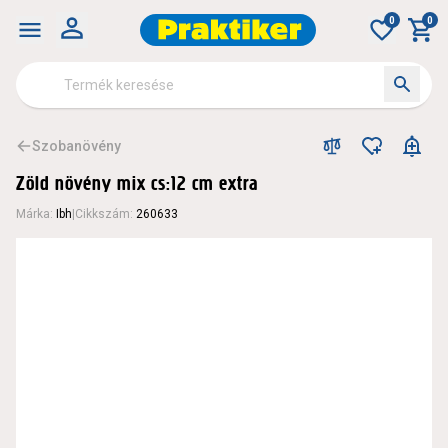
0
0
Szobanövény
Zöld növény mix cs:12 cm extra
Márka
:
Ibh
|
Cikkszám
:
260633