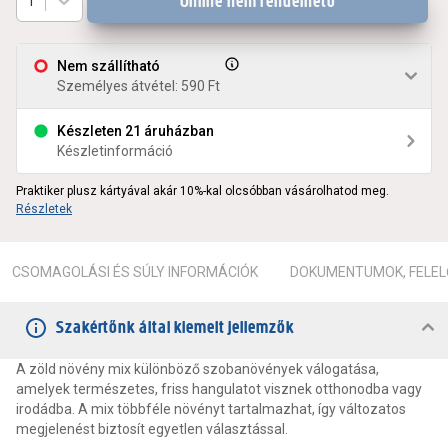
Online nem rendelhető
1
Nem szállítható
Személyes átvétel: 590 Ft
Készleten 21 áruházban
Készletinformáció
Praktiker plusz kártyával akár 10%-kal olcsóbban vásárolhatod meg.
Részletek
CSOMAGOLÁSI ÉS SÚLY INFORMÁCIÓK
DOKUMENTUMOK, FELEL
Szakértőnk által kiemelt jellemzők
A zöld növény mix különböző szobanövények válogatása,
amelyek természetes, friss hangulatot visznek otthonodba vagy
irodádba. A mix többféle növényt tartalmazhat, így változatos
megjelenést biztosít egyetlen választással.