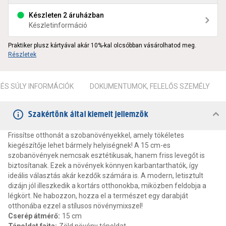
Készleten 2 áruházban
Készletinformáció
Praktiker plusz kártyával akár 10%-kal olcsóbban vásárolhatod meg.
Részletek
ÉS SÚLY INFORMÁCIÓK
DOKUMENTUMOK, FELELŐS SZEMÉLY
Szakértőnk által kiemelt jellemzők
Frissítse otthonát a szobanövényekkel, amely tökéletes
kiegészítője lehet bármely helyiségnek! A 15 cm-es
szobanövények nemcsak esztétikusak, hanem friss levegőt is
biztosítanak. Ezek a növények könnyen karbantarthatók, így
ideális választás akár kezdők számára is. A modern, letisztult
dizájn jól illeszkedik a kortárs otthonokba, miközben feldobja a
légkört. Ne habozzon, hozza el a természet egy darabját
otthonába ezzel a stílusos növénymixszel!
Cserép átmérő
:
15 cm