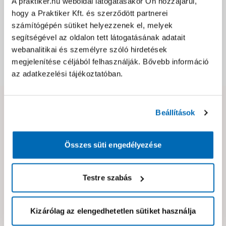
A praktiker.hu weboldal látogatásakor Ön hozzájárul,
Jótállás, szavatosság
hogy a Praktiker Kft. és szerződött partnerei
számítógépén sütiket helyezzenek el, melyek
Csomagolási és súly információk
segítségével az oldalon tett látogatásának adatait
webanalitikai és személyre szóló hirdetések
megjelenítése céljából felhasználják. Bővebb információ
Dokumentumok, felelős személy
az adatkezelési tájékoztatóban.
Hibát találtál az oldalon vagy a termék leírásában?
Beállítások
Kérjük jelezd nekünk!
Összes süti engedélyezése
Neked ajánljuk!
Testre szabás
Kizárólag az elengedhetetlen sütiket használja