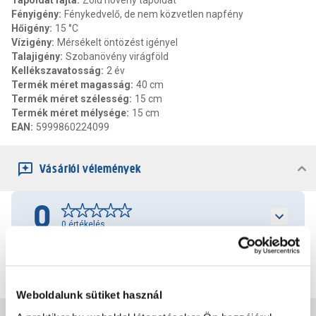
Tápoldat fajta
:
Zöld növény tápoldat
Fényigény
:
Fénykedvelő, de nem közvetlen napfény
Hőigény
:
15 °C
Vízigény
:
Mérsékelt öntözést igényel
Talajigény
:
Szobanövény virágföld
Kellékszavatosság
:
2 év
Termék méret magasság
:
40 cm
Termék méret szélesség
:
15 cm
Termék méret mélysége
:
15 cm
EAN
:
5999860224099
Vásárlói vélemények
0
0
értékelés
Értékelés írása
Weboldalunk sütiket használ