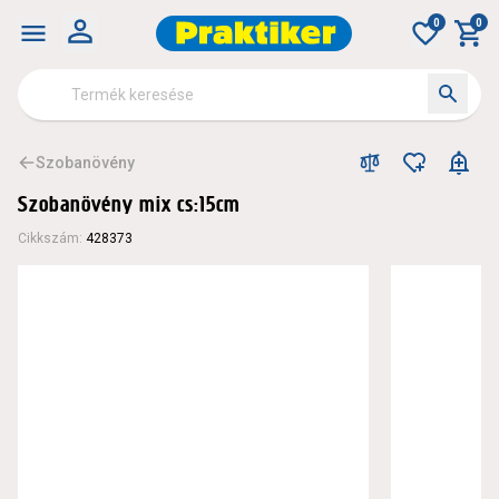
0
0
Szobanövény
Szobanövény mix cs:15cm
Cikkszám
:
428373