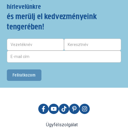
hírlevelünkre
és merülj el kedvezményeink
tengerében!
Feliratkozom
Ügyfélszolgálat