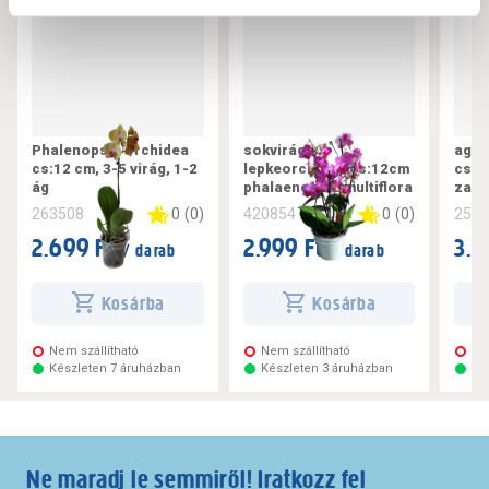
Phalenopsis orchidea
sokvirágú
aggl
cs:12 cm, 3-5 virág, 1-2
lepkeorchidea cs:12cm
cs:1
ág
phalaenopsis multiflora
zami
0
(
0
)
0
(
0
)
263508
420854
258
2.699 Ft
2.999 Ft
3.1
/ darab
/ darab
Kosárba
Kosárba
Nem szállítható
Nem szállítható
Ne
Készleten 7 áruházban
Készleten 3 áruházban
Ké
Ne maradj le semmiről! Iratkozz fel