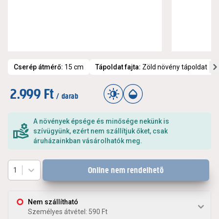
Cserép átmérő
:
15 cm
Tápoldat fajta
:
Zöld növény tápoldat
2.999 Ft
/ darab
A növények épsége és minősége nekünk is
szívügyünk, ezért nem szállítjuk őket, csak
áruházainkban vásárolhatók meg.
Online nem rendelhető
1
Nem szállítható
Személyes átvétel: 590 Ft