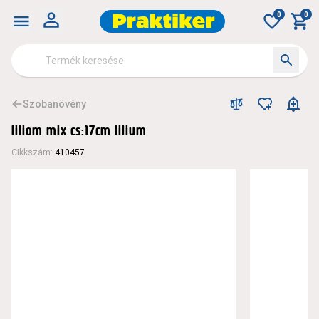
0
0
Szobanövény
liliom mix cs:17cm lilium
Cikkszám
:
410457