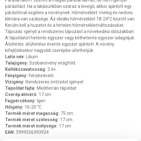
Páratartalom: szereti a magas páratartalmat, de nem igényel
párásítást. Ha a lakásunkban száraz a levegő, akkor ajánlott egy
párásítóval segíteni a növénynek. Hőmérséklet: meleg és nedves
klímára van szüksége. Az ideális hőmérséklet 18-24°C között van.
Kerülni kell a huzatot és a hirtelen hőmérsékletváltozásokat.
Tápozás: igényli a rendszeres tápozást a növekedési időszakban.
A tápoldatot hetente egyszer vagy kéthetente egyszer adagoljuk.
Átültetés: átültetése évente egyszer ajánlott. A növény
kifejlődésekor nagyobb cserépbe ültethetjük.
Latin név
:
Lilium
Talajigény
:
Szobanövény virágföld
Kellékszavatosság
:
2 év
Fényigény
:
Fénykedvelő
Vízigény
:
Rendszeres öntözést igényel
Tápoldat fajta
:
Mediterrán tápoldat
Cserép átmérő
:
17 cm
Fagyérzékeny
:
Igen
Hőigény
:
16-20 °C
Termék méret magasság
:
75 cm
Termék méret szélesség
:
17 cm
Termék méret mélysége
:
17 cm
EAN
:
5999556393924