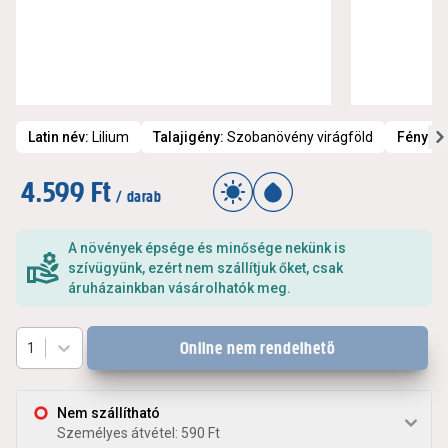
Latin név
:
Lilium
Talajigény
:
Szobanövény virágföld
Fényig
4.599 Ft
/ darab
A növények épsége és minősége nekünk is
szívügyünk, ezért nem szállítjuk őket, csak
áruházainkban vásárolhatók meg.
Online nem rendelhető
1
Nem szállítható
Személyes átvétel: 590 Ft