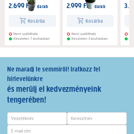
2.699 Ft
2.999 Ft
3.1
/ darab
/ darab
Kosárba
Kosárba
Nem szállítható
Nem szállítható
Ne
Készleten 7 áruházban
Készleten 3 áruházban
Ké
Ne maradj le semmiről! Iratkozz fel
hírlevelünkre
és merülj el kedvezményeink
tengerében!