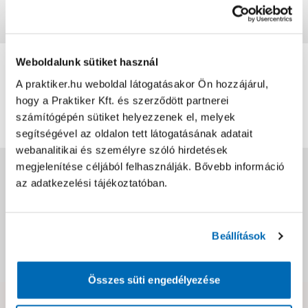
Vásárlói vélemények
0
Weboldalunk sütiket használ
0
értékelés
A praktiker.hu weboldal látogatásakor Ön hozzájárul,
hogy a Praktiker Kft. és szerződött partnerei
Értékelés írása
számítógépén sütiket helyezzenek el, melyek
segítségével az oldalon tett látogatásának adatait
webanalitikai és személyre szóló hirdetések
megjelenítése céljából felhasználják. Bővebb információ
Jótállás, szavatosság
az adatkezelési tájékoztatóban.
Csomagolási és súly információk
Beállítások
Dokumentumok, felelős személy
Összes süti engedélyezése