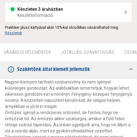
Készleten 3 áruházban
Készletinformáció
Praktiker plusz kártyával akár 10%-kal olcsóbban vásárolhatod meg.
Részletek
VÁSÁRLÓI VÉLEMÉNYEK
JÓTÁLLÁS, SZAVATOSSÁG
CSOMA
Szakértőnk által kiemelt jellemzők
Nagyon könnyen tartható szobanövény és nem igényel
különleges gondozást. Az alábbiakban ismertetjük, hogyan lehet
sikeresen gondozni ezt a növényt. Fényigény: közepes fényigényű
növény. A közvetlen napsütést kerülni kell, de világos helyen,
árnyékban is jól érzi magát.
Öntözés: igényli a rendszeres öntözést, de fontos, hogy ne
öntözzük túl. Az öntözés akkor szükséges, amikor a föld felső
rétege száraz tapintású. Azonban ügyeljünk arra, hogy ne álljon a
víz a cserép alján, mert ez gyökérrothadáshoz vezethet.