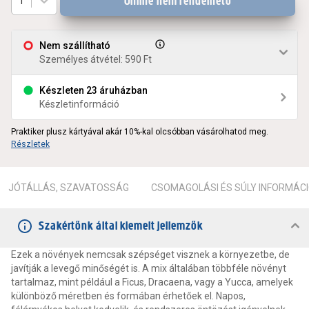
Online nem rendelhető
1
Nem szállítható
Személyes átvétel: 590 Ft
Készleten 23 áruházban
Készletinformáció
Praktiker plusz kártyával akár 10%-kal olcsóbban vásárolhatod meg.
Részletek
JÓTÁLLÁS, SZAVATOSSÁG
CSOMAGOLÁSI ÉS SÚLY INFORMÁC
Szakértőnk által kiemelt jellemzők
Ezek a növények nemcsak szépséget visznek a környezetbe, de
javítják a levegő minőségét is. A mix általában többféle növényt
tartalmaz, mint például a Ficus, Dracaena, vagy a Yucca, amelyek
különböző méretben és formában érhetőek el. Napos,