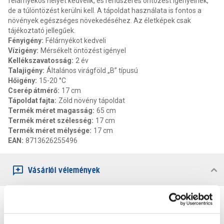
félárnyékos helyet kedvelik, és rendszeres öntözést igényelnek,
de a túlöntözést kerülni kell. A tápoldat használata is fontos a
növények egészséges növekedéséhez. Az életképek csak
tájékoztató jellegűek.
Fényigény
:
Félárnyékot kedveli
Vízigény
:
Mérsékelt öntözést igényel
Kellékszavatosság
:
2 év
Talajigény
:
Általános virágföld „B” típusú
Hőigény
:
15-20 °C
Cserép átmérő
:
17 cm
Tápoldat fajta
:
Zöld növény tápoldat
Termék méret magasság
:
65 cm
Termék méret szélesség
:
17 cm
Termék méret mélysége
:
17 cm
EAN
:
8713626255496
Vásárlói vélemények
0
0
értékelés