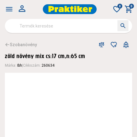
0
0
Szobanövény
zöld növény mix cs:17 cm,n:65 cm
Márka
:
Ibh
|
Cikkszám
:
260634