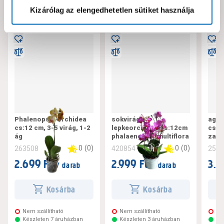
Kizárólag az elengedhetetlen sütiket használja
Phalenopsis orchidea
sokvirágú
aggl
cs:12 cm, 3-5 virág, 1-2
lepkeorchidea cs:12cm
cs:1
ág
phalaenopsis multiflora
zami
0
(
0
)
0
(
0
)
263508
420854
258
2.699 Ft
2.999 Ft
3.1
/ darab
/ darab
Kosárba
Kosárba
Nem szállítható
Nem szállítható
Ne
Készleten 7 áruházban
Készleten 3 áruházban
Ké