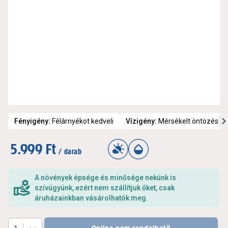
Fényigény
:
Félárnyékot kedveli
Vízigény
:
Mérsékelt öntözést i
5.999 Ft
/ darab
A növények épsége és minősége nekünk is
szívügyünk, ezért nem szállítjuk őket, csak
áruházainkban vásárolhatók meg.