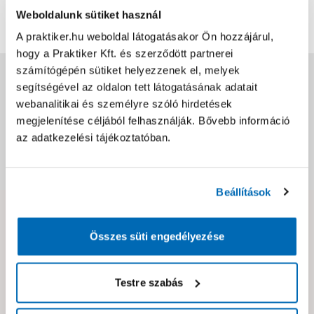
Értékelés írása
Weboldalunk sütiket használ
A praktiker.hu weboldal látogatásakor Ön hozzájárul,
hogy a Praktiker Kft. és szerződött partnerei
számítógépén sütiket helyezzenek el, melyek
Jótállás, szavatosság
segítségével az oldalon tett látogatásának adatait
webanalitikai és személyre szóló hirdetések
Csomagolási és súly információk
megjelenítése céljából felhasználják. Bővebb információ
az adatkezelési tájékoztatóban.
Dokumentumok, felelős személy
Beállítások
Hibát találtál az oldalon vagy a termék leírásában?
Összes süti engedélyezése
Kérjük jelezd nekünk!
Testre szabás
Neked ajánljuk!