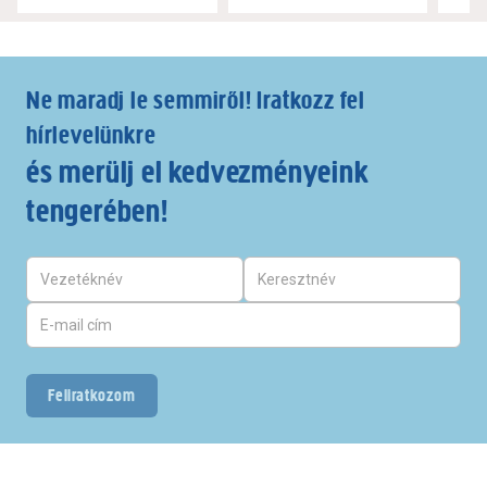
Ne maradj le semmiről! Iratkozz fel
hírlevelünkre
és merülj el kedvezményeink
tengerében!
Feliratkozom