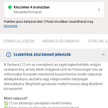
Készleten 4 áruházban
Készletinformáció
Praktiker plusz kártyával akár 10%-kal olcsóbban vásárolhatod meg.
Részletek
TERMÉKJELLEMZŐK
VÁSÁRLÓI VÉLEMÉNYEK
JÓTÁLLÁS, 
Szakértőnk által kiemelt jellemzők
A Gerbera (12 cm-es cserépben) az egyik legkedveltebb virágzó
szobanövény, amely élénk virágaival színt és frissességet visz az
otthonodba. Kompakt méretének köszönhetően kiváló választás
ablakpárkányra, asztalra vagy világos beltéri helyiségek
dekorálására. Megfelelő gondozás mellett hosszú ideig díszítheti
környezetét.
Miért válaszd?
✅ 12 cm átmérőjű cserépben nevelt növény