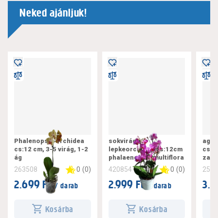
Neked ajánljuk!
Phalenopsis orchidea
sokvirágú
aggl
cs:12 cm, 3-5 virág, 1-2
lepkeorchidea cs:12cm
cs:1
ág
phalaenopsis multiflora
zami
0
(
0
)
0
(
0
)
263508
420854
258
2.699 Ft
2.999 Ft
3.1
/ darab
/ darab
Kosárba
Kosárba