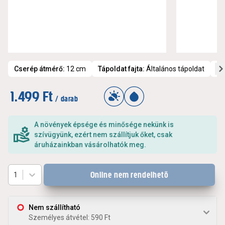
Cserép átmérő
:
12 cm
Tápoldat fajta
:
Általános tápoldat
Fé
1.499 Ft
/ darab
A növények épsége és minősége nekünk is
szívügyünk, ezért nem szállítjuk őket, csak
áruházainkban vásárolhatók meg.
Online nem rendelhető
1
Nem szállítható
Személyes átvétel: 590 Ft