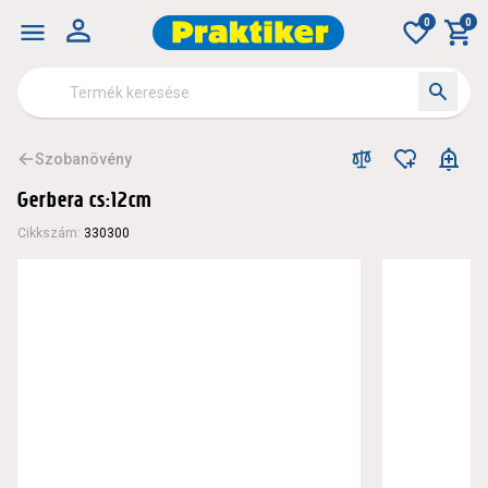
0
0
Szobanövény
Gerbera cs:12cm
Cikkszám
:
330300