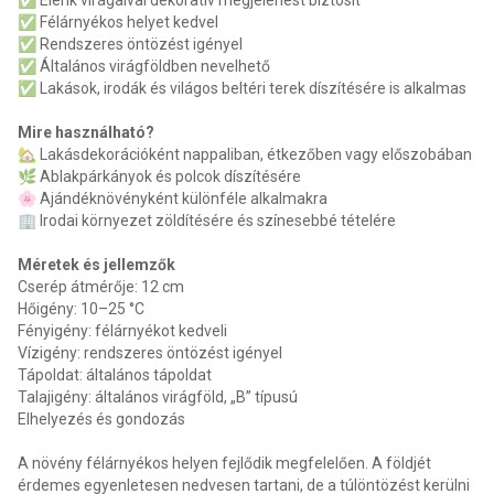
✅ Élénk virágaival dekoratív megjelenést biztosít
✅ Félárnyékos helyet kedvel
✅ Rendszeres öntözést igényel
✅ Általános virágföldben nevelhető
✅ Lakások, irodák és világos beltéri terek díszítésére is alkalmas
Mire használható?
🏡 Lakásdekorációként nappaliban, étkezőben vagy előszobában
🌿 Ablakpárkányok és polcok díszítésére
🌸 Ajándéknövényként különféle alkalmakra
🏢 Irodai környezet zöldítésére és színesebbé tételére
Méretek és jellemzők
Cserép átmérője: 12 cm
Hőigény: 10–25 °C
Fényigény: félárnyékot kedveli
Vízigény: rendszeres öntözést igényel
Tápoldat: általános tápoldat
Talajigény: általános virágföld, „B” típusú
Elhelyezés és gondozás
A növény félárnyékos helyen fejlődik megfelelően. A földjét
érdemes egyenletesen nedvesen tartani, de a túlöntözést kerülni