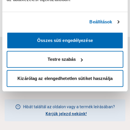
0
0
értékelés
Értékelés írása
Beállítások
Összes süti engedélyezése
Jótállás, szavatosság
Testre szabás
Csomagolási és súly információk
Kizárólag az elengedhetetlen sütiket használja
Dokumentumok, felelős személy
Hibát találtál az oldalon vagy a termék leírásában?
Kérjük jelezd nekünk!