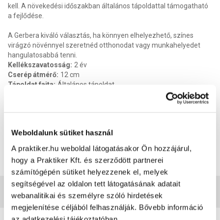
kell. A növekedési időszakban általános tápoldattal támogatható
a fejlődése.
A Gerbera kiváló választás, ha könnyen elhelyezhető, színes
virágzó növénnyel szeretnéd otthonodat vagy munkahelyedet
hangulatosabbá tenni.
Kellékszavatosság
:
2 év
Cserép átmérő
:
12 cm
Tápoldat fajta
:
Általános tápoldat
Fényigény
:
Félárnyékot kedveli
Hőigény
:
10-25 °C
Vízigény
:
Rendszeres öntözést igényel
Talajigény
:
Általános virágföld „B” típusú
Weboldalunk sütiket használ
Termék méret magasság
:
35 cm
Termék méret szélesség
:
12 cm
A praktiker.hu weboldal látogatásakor Ön hozzájárul,
Termék méret mélysége
:
12 cm
hogy a Praktiker Kft. és szerződött partnerei
EAN
:
5999556391241
számítógépén sütiket helyezzenek el, melyek
segítségével az oldalon tett látogatásának adatait
Vásárlói vélemények
webanalitikai és személyre szóló hirdetések
megjelenítése céljából felhasználják. Bővebb információ
az adatkezelési tájékoztatóban.