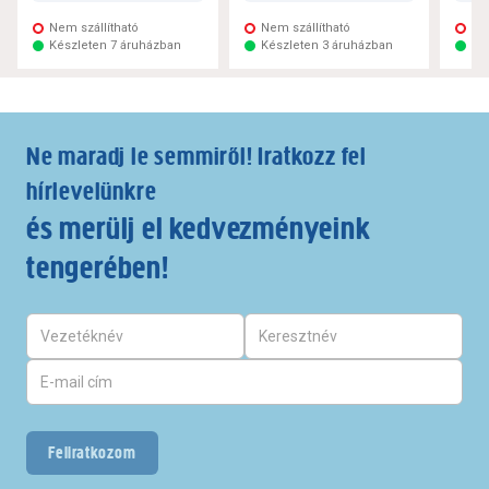
Nem szállítható
Nem szállítható
Ne
Készleten 7 áruházban
Készleten 3 áruházban
Ké
Ne maradj le semmiről! Iratkozz fel
hírlevelünkre
és merülj el kedvezményeink
tengerében!
Feliratkozom