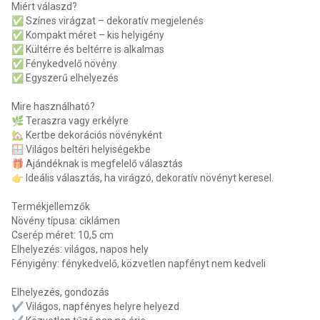
Miért válaszd?
✅ Színes virágzat – dekoratív megjelenés
✅ Kompakt méret – kis helyigény
✅ Kültérre és beltérre is alkalmas
✅ Fénykedvelő növény
✅ Egyszerű elhelyezés
Mire használható?
🌿 Teraszra vagy erkélyre
🏡 Kertbe dekorációs növényként
🪟 Világos beltéri helyiségekbe
🎁 Ajándéknak is megfelelő választás
👉 Ideális választás, ha virágzó, dekoratív növényt keresel.
Termékjellemzők
Növény típusa: ciklámen
Cserép méret: 10,5 cm
Elhelyezés: világos, napos hely
Fényigény: fénykedvelő, közvetlen napfényt nem kedveli
Elhelyezés, gondozás
✔️ Világos, napfényes helyre helyezd