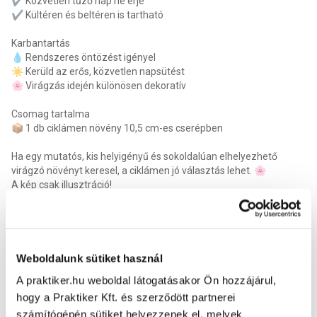
✔️ Közvetlen tűző nap ne érje
✔️ Kültéren és beltéren is tartható
Karbantartás
💧 Rendszeres öntözést igényel
☀️ Kerüld az erős, közvetlen napsütést
🌸 Virágzás idején különösen dekoratív
Csomag tartalma
📦 1 db ciklámen növény 10,5 cm-es cserépben
Ha egy mutatós, kis helyigényű és sokoldalúan elhelyezhető
virágzó növényt keresel, a ciklámen jó választás lehet. 🌸
A kép csak illusztráció!
Kellékszavatosság
:
2 év
Cserép átmérő
:
10.5 cm
Latin név
:
Cyclamen purpurascens
Talajigény
:
Savanyú virágföld „A” típusú
Vízigény
:
Rendszeres öntözést igényel
Weboldalunk sütiket használ
Hőigény
:
10-15 °C
A praktiker.hu weboldal látogatásakor Ön hozzájárul,
Tápoldat fajta
:
Virágzó növény tápoldat
hogy a Praktiker Kft. és szerződött partnerei
Virágzás ideje
:
októbertől-áprilisig
Fényigény
:
Fénykedvelő, de nem közvetlen napfény
számítógépén sütiket helyezzenek el, melyek