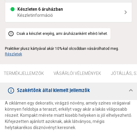
Készleten 6 áruházban
Készletinformáció
Csak a készlet erejéig, ami áruházanként eltérő lehet.
Praktiker plusz kártyával akár 10%-kal olcsóbban vásárolhatod meg.
Részletek
TERMÉKJELLEMZŐK
VÁSÁRLÓI VÉLEMÉNYEK
JÓTÁLLÁS, 
Szakértőnk által kiemelt jellemzők
A ciklámen egy dekoratív, virágzó növény, amely színes virágaival
könnyen feldobja a teraszt, erkélyt vagy akár a lakás világosabb
részeit. Kompakt mérete miatt kisebb helyeken is jól elhelyezhető.
Kifejezetten ajánlott azoknak, akik látványos, mégis
helytakarékos dísznövényt keresnek.