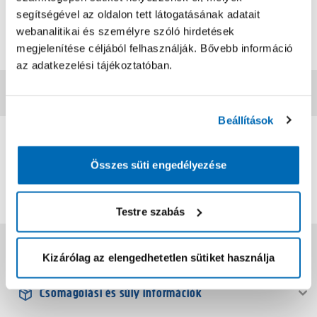
Termék méret mélysége
:
10.5 cm
segítségével az oldalon tett látogatásának adatait
Termék méret szélesség
:
10.5 cm
webanalitikai és személyre szóló hirdetések
Termék méret magasság
:
20 cm
megjelenítése céljából felhasználják. Bővebb információ
EAN
:
5998795741305
az adatkezelési tájékoztatóban.
Vásárlói vélemények
Beállítások
0
0
értékelés
Összes süti engedélyezése
Értékelés írása
Testre szabás
Jótállás, szavatosság
Kizárólag az elengedhetetlen sütiket használja
Csomagolási és súly információk