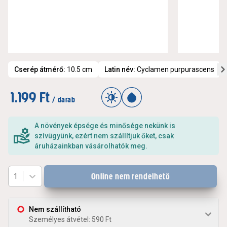
Cserép átmérő
:
10.5 cm
Latin név
:
Cyclamen purpurascens
1.199 Ft
/ darab
A növények épsége és minősége nekünk is
szívügyünk, ezért nem szállítjuk őket, csak
áruházainkban vásárolhatók meg.
Online nem rendelhető
1
Nem szállítható
Személyes átvétel: 590 Ft