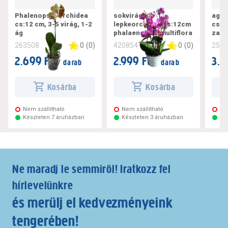
Phalenopsis orchidea
sokvirágú
aggl
cs:12 cm, 3-5 virág, 1-2
lepkeorchidea cs:12cm
cs:1
ág
phalaenopsis multiflora
zami
0
(
0
)
0
(
0
)
263508
420854
258
2.699 Ft
2.999 Ft
3.1
/ darab
/ darab
Kosárba
Kosárba
Nem szállítható
Nem szállítható
Ne
Készleten 7 áruházban
Készleten 3 áruházban
Ké
Ne maradj le semmiről! Iratkozz fel
hírlevelünkre
és merülj el kedvezményeink
tengerében!