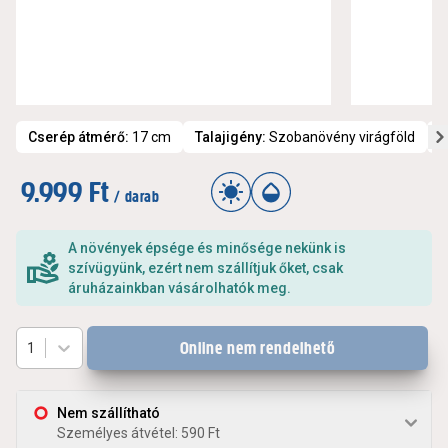
Cserép átmérő
:
17 cm
Talajigény
:
Szobanövény virágföld
V
9.999 Ft
/ darab
A növények épsége és minősége nekünk is
szívügyünk, ezért nem szállítjuk őket, csak
áruházainkban vásárolhatók meg.
Online nem rendelhető
1
Nem szállítható
Személyes átvétel: 590 Ft