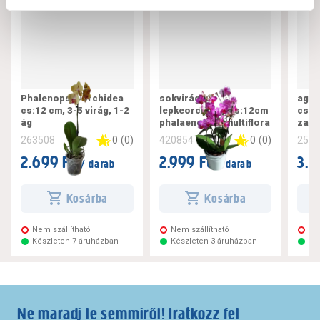
Phalenopsis orchidea
sokvirágú
aggl
cs:12 cm, 3-5 virág, 1-2
lepkeorchidea cs:12cm
cs:1
ág
phalaenopsis multiflora
zami
0
(
0
)
0
(
0
)
263508
420854
258
2.699 Ft
2.999 Ft
3.1
/ darab
/ darab
Kosárba
Kosárba
Nem szállítható
Nem szállítható
Ne
Készleten 7 áruházban
Készleten 3 áruházban
Ké
Ne maradj le semmiről! Iratkozz fel