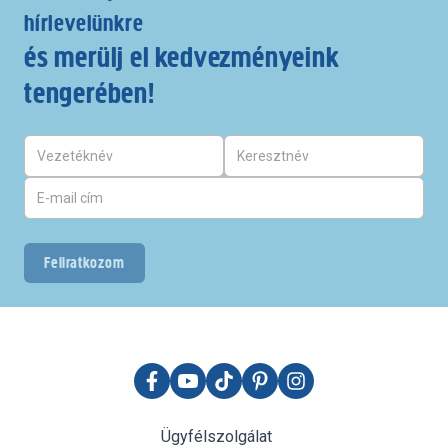
hírlevelünkre
és merülj el kedvezményeink
tengerében!
Feliratkozom
Ügyfélszolgálat