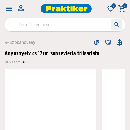
0
0
Szobanövény
Anyósnyelv cs:17cm sansevieria trifasciata
Cikkszám
:
430666