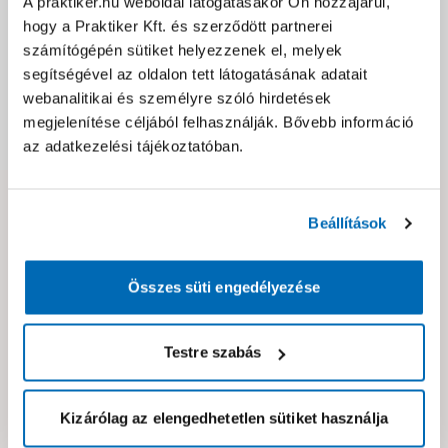
A praktiker.hu weboldal látogatásakor Ön hozzájárul,
Jótállás, szavatosság
hogy a Praktiker Kft. és szerződött partnerei
számítógépén sütiket helyezzenek el, melyek
Csomagolási és súly információk
segítségével az oldalon tett látogatásának adatait
webanalitikai és személyre szóló hirdetések
megjelenítése céljából felhasználják. Bővebb információ
Dokumentumok, felelős személy
az adatkezelési tájékoztatóban.
Hibát találtál az oldalon vagy a termék leírásában?
Beállítások
Kérjük jelezd nekünk!
Összes süti engedélyezése
Neked ajánljuk!
Testre szabás
Kizárólag az elengedhetetlen sütiket használja