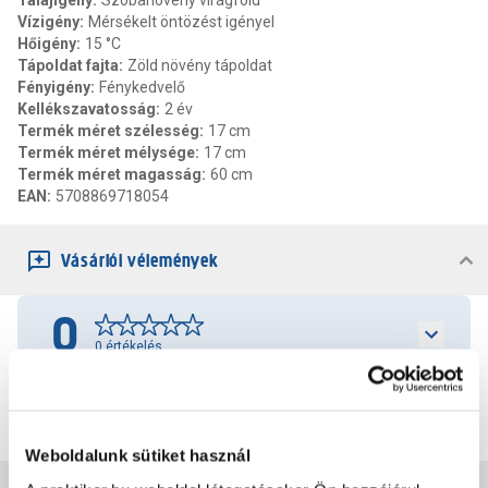
Talajigény
:
Szobanövény virágföld
Vízigény
:
Mérsékelt öntözést igényel
Hőigény
:
15 °C
Tápoldat fajta
:
Zöld növény tápoldat
Fényigény
:
Fénykedvelő
Kellékszavatosság
:
2 év
Termék méret szélesség
:
17 cm
Termék méret mélysége
:
17 cm
Termék méret magasság
:
60 cm
EAN
:
5708869718054
Vásárlói vélemények
0
0
értékelés
Értékelés írása
Weboldalunk sütiket használ