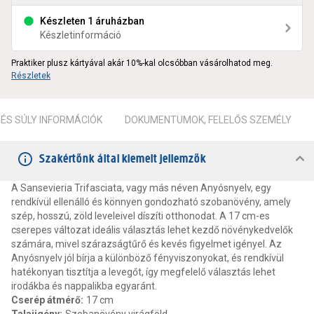
Készleten 1 áruházban
Készletinformáció
Praktiker plusz kártyával akár 10%-kal olcsóbban vásárolhatod meg.
Részletek
ÉS SÚLY INFORMÁCIÓK
DOKUMENTUMOK, FELELŐS SZEMÉLY
Szakértőnk által kiemelt jellemzők
A Sansevieria Trifasciata, vagy más néven Anyósnyelv, egy
rendkívül ellenálló és könnyen gondozható szobanövény, amely
szép, hosszú, zöld leveleivel díszíti otthonodat. A 17 cm-es
cserepes változat ideális választás lehet kezdő növénykedvelők
számára, mivel szárazságtűrő és kevés figyelmet igényel. Az
Anyósnyelv jól bírja a különböző fényviszonyokat, és rendkívül
hatékonyan tisztítja a levegőt, így megfelelő választás lehet
irodákba és nappalikba egyaránt.
Cserép átmérő
:
17 cm