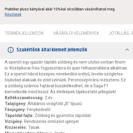
Praktiker plusz kártyával akár 10%-kal olcsóbban vásárolhatod meg.
Részletek
TERMÉKJELLEMZŐK
VÁSÁRLÓI VÉLEMÉNYEK
JÓTÁLLÁS,
Szakértőnk által kiemelt jellemzők
A spenót egy igazán tápláló zöldség és nem utolsó sorban finom
is. Középkorai friss fogyasztásra és ipari felhasználásra alkalmas.
Ez a spenót hibrid közepes növekedési erélyű, levelei szögletes-
tojásdad alakúak és zöld színűek. Peronoszpórára rezisztens. Ez
a zöldség számos fajtával büszkélkedhet, de a Saga F1
kiemelkedik mind közül. Az életképek tájékoztató jellegűek!
Kellékszavatosság
:
2 év
Talajigény
:
Általános virágföld „B” típusú
Fényigény
:
Fénykedvelő
Tápoldat fajta
:
Zöldség és gyümölcs tápoldat
Vízigény
:
Rendszeres öntözést igényel
Kiszerelés
:
Tasak