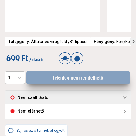
Talajigény
:
Általános virágföld „B” típusú
Fényigény
:
Fénykedve
699 Ft
/ darab
Jelenleg nem rendelhető
1
Nem szállítható
Nem elérhető
Sajnos ez a termék elfogyott