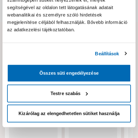
számítógépén sütiket helyezzenek el, melyek
segítségével az oldalon tett látogatásának adatait
Dokumentumok, felelős személy
webanalitikai és személyre szóló hirdetések
megjelenítése céljából felhasználják. Bővebb információ
az adatkezelési tájékoztatóban.
Hibát találtál az oldalon vagy a termék leírásában?
Kérjük jelezd nekünk!
Beállítások
Neked ajánljuk!
Összes süti engedélyezése
Testre szabás
Kizárólag az elengedhetetlen sütiket használja