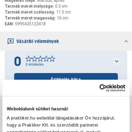
Magvetés ideje
:
Március, április
Termék méret mélysége
:
0.3 cm
Termék méret szélesség
:
11.5 cm
Termék méret magasság
:
16 cm
EAN
:
5995425123418
Vásárlói vélemények
0
0
értékelés
Értékelés írása
Jótállás, szavatosság
Weboldalunk sütiket használ
A praktiker.hu weboldal látogatásakor Ön hozzájárul,
Csomagolási és súly információk
hogy a Praktiker Kft. és szerződött partnerei