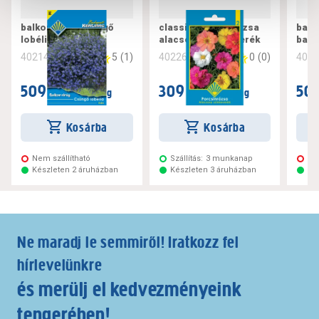
balkon virág csüngő
classic porcsinrózsa
balk
lobélia kék
alacsony színkeverék
balk
5
(
1
)
0
(
0
)
402142
402260
402
509 Ft
309 Ft
509
/ csomag
/ csomag
Kosárba
Kosárba
Nem szállítható
Szállítás:
3 munkanap
Ne
Készleten 2 áruházban
Készleten 3 áruházban
Ké
Ne maradj le semmiről! Iratkozz fel
hírlevelünkre
és merülj el kedvezményeink
tengerében!