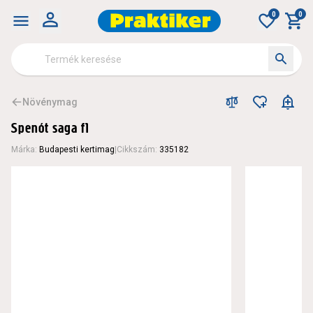
0
0
Növénymag
Spenót saga f1
Márka
:
Budapesti kertimag
|
Cikkszám
:
335182