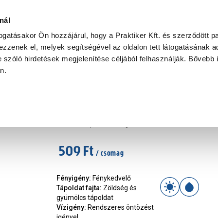
Ke
nál
togatásakor Ön hozzájárul, hogy a Praktiker Kft. és szerződött pa
zzenek el, melyek segítségével az oldalon tett látogatásának ad
Praktiker Professional
Szakiajánló
Ügyintézés és Információ
 szóló hirdetések megjelenítése céljából felhasználják. Bővebb 
an.
magyar fajta paprika fehérözö
Márka
:
Budapesti kertimag
|
Cikkszám
:
402318
509 Ft
/ csomag
Fényigény
:
Fénykedvelő
Tápoldat fajta
:
Zöldség és
gyümölcs tápoldat
Vízigény
:
Rendszeres öntözést
igényel