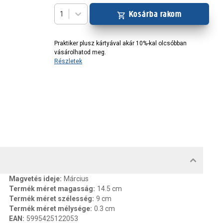
Kosárba rakom
1
Praktiker plusz kártyával akár 10%-kal olcsóbban
vásárolhatod meg.
Részletek
MENTUMOK, FELELŐS SZEMÉLY
Magvetés ideje
:
Március
Termék méret magasság
:
14.5 cm
Termék méret szélesség
:
9 cm
Termék méret mélysége
:
0.3 cm
EAN
:
5995425122053