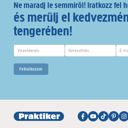
Ne maradj le semmiről! Iratkozz fel h
és merülj el kedvezmé
tengerében!
Feliratkozom