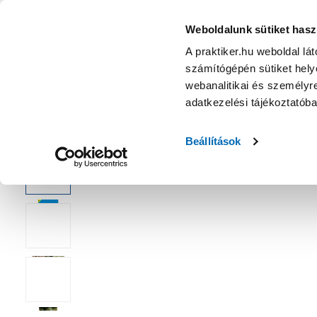
KATEGÓRIÁK
Weboldalunk sütiket hasz
A praktiker.hu weboldal lá
számítógépén sütiket helye
Ajánlatok
Márkanagykövet
Nyereményjáték
webanalitikai és személyre
adatkezelési tájékoztatób
Kezdőoldal
Kert
Növény
Növénymag
Beállítások