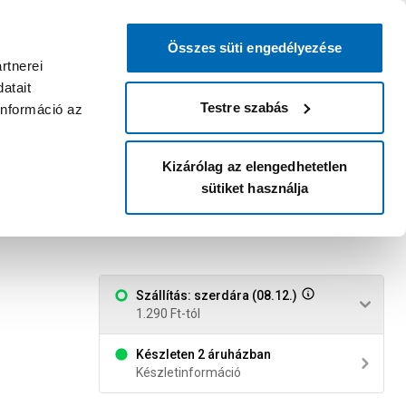
0
0
dvenc áruházam
:
Miért érdemes
Kérlek válassz
bejelentkezni?
Összes süti engedélyezése
Belépés
Listáim
Kosár
rtnerei
atait
Legyél Praktiker Plusz tag!
Áruházak és szolgáltatások
Karrier
Testre szabás
információ az
Kizárólag az elengedhetetlen
sütiket használja
n
Szállítás: szerdára (08.12.)
1.290 Ft-tól
Készleten 2 áruházban
Készletinformáció