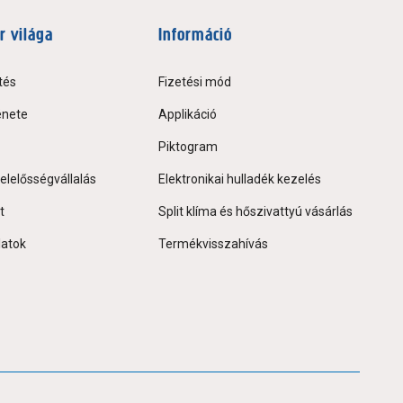
r világa
Információ
tés
Fizetési mód
énete
Applikáció
Piktogram
elelősségvállalás
Elektronikai hulladék kezelés
t
Split klíma és hőszivattyú vásárlás
latok
Termékvisszahívás