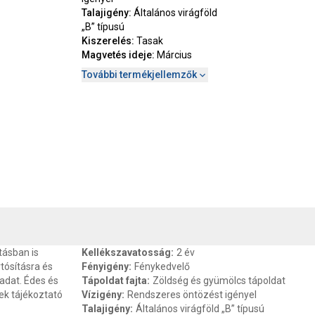
Talajigény
:
Általános virágföld
„B” típusú
Kiszerelés
:
Tasak
Magvetés ideje
:
Március
További termékjellemzők
, SZAVATOSSÁG
CSOMAGOLÁSI ÉS SÚLY INFORMÁCIÓK
DOKU
tásban is
Kellékszavatosság
:
2 év
tósításra és
Fényigény
:
Fénykedvelő
adat. Édes és
Tápoldat fajta
:
Zöldség és gyümölcs tápoldat
pek tájékoztató
Vízigény
:
Rendszeres öntözést igényel
Talajigény
:
Általános virágföld „B” típusú