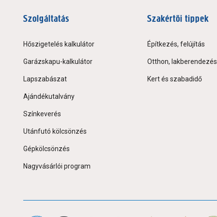
Szolgáltatás
Szakértői tippek
Hőszigetelés kalkulátor
Építkezés, felújítás
Garázskapu-kalkulátor
Otthon, lakberendezés
Lapszabászat
Kert és szabadidő
Ajándékutalvány
Színkeverés
Utánfutó kölcsönzés
Gépkölcsönzés
Nagyvásárlói program