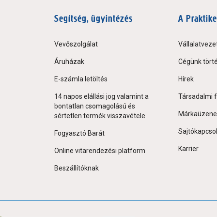
Segítség, ügyintézés
A Praktike
Vevőszolgálat
Vállalatveze
Áruházak
Cégünk tört
E-számla letöltés
Hírek
14 napos elállási jog valamint a
Társadalmi f
bontatlan csomagolású és
Márkaüzene
sértetlen termék visszavétele
Sajtókapcso
Fogyasztó Barát
Karrier
Online vitarendezési platform
Beszállítóknak