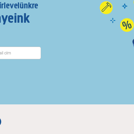
írlevelünkre
nyeink