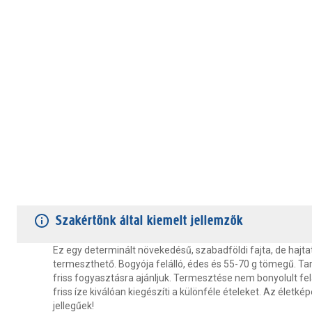
TERMÉKJELLEMZŐK
VÁSÁRLÓI VÉLEMÉNYEK
JÓTÁLLÁS
Szakértőnk által kiemelt jellemzők
Ez egy determinált növekedésű, szabadföldi fajta, de hajta
termeszthető. Bogyója felálló, édes és 55-70 g tömegű. Tar
friss fogyasztásra ajánljuk. Termesztése nem bonyolult fel
friss íze kiválóan kiegészíti a különféle ételeket. Az életké
jellegűek!