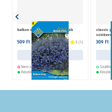
balkon virág csüngő lobélia kék
classic 
színkeve
509 Ft
309 Ft
/ csomag
/
5
(
1
)
Kosárba
Nem szállítható
Szállítá
Készleten 2 áruházban
Készle