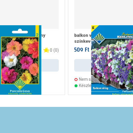
porcsinrózsa alacsony
balkon virág petúnia balkon
rék
színkeverék
509 Ft
 csomag
/ csomag
0
(
0
)
Kosárba
Kosárba
s:
2 munkanap
Nem szállítható
ten 3 áruházban
Készleten 1 áruházban