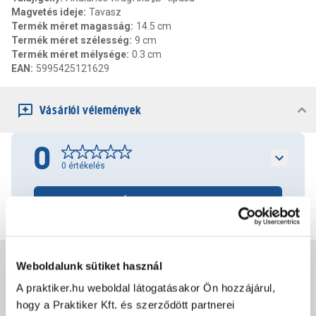
Magvetés ideje
:
Tavasz
Termék méret magasság
:
14.5 cm
Termék méret szélesség
:
9 cm
Termék méret mélysége
:
0.3 cm
EAN
:
5995425121629
Vásárlói vélemények
0
0
értékelés
Értékelés írása
Jótállás, szavatosság
Weboldalunk sütiket használ
A praktiker.hu weboldal látogatásakor Ön hozzájárul,
hogy a Praktiker Kft. és szerződött partnerei
Csomagolási és súly információk