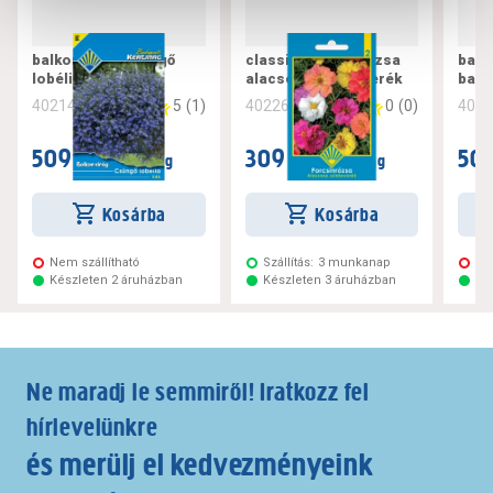
balkon virág csüngő
classic porcsinrózsa
balk
lobélia kék
alacsony színkeverék
balk
5
(
1
)
0
(
0
)
402142
402260
402
509 Ft
309 Ft
509
/ csomag
/ csomag
Kosárba
Kosárba
Nem szállítható
Szállítás:
3 munkanap
Ne
Készleten 2 áruházban
Készleten 3 áruházban
Ké
Ne maradj le semmiről! Iratkozz fel
hírlevelünkre
és merülj el kedvezményeink