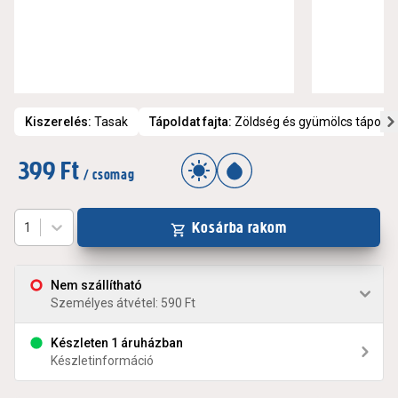
Kiszerelés
:
Tasak
Tápoldat fajta
:
Zöldség és gyümölcs tápolda
399 Ft
/ csomag
Kosárba rakom
1
Nem szállítható
Személyes átvétel: 590 Ft
Készleten 1 áruházban
Készletinformáció