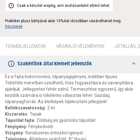
Csak a készlet erejéig, ami áruházanként eltérő lehet.
Praktiker plusz kártyával akár 10%-kal olcsóbban vásárolhatod meg.
Részletek
TERMÉKJELLEMZŐK
VÁSÁRLÓI VÉLEMÉNYEK
JÓTÁLLÁS,
Szakértőnk által kiemelt jellemzők
Ez a fajta bokornövésű, tápanyagigényes, indátlan típusú.
Többféle méretben szedhető, friss fogyasztásra és savanyításra
ajánljuk. Jellegzetes fehér színű. Termesztése egyszerű, így akár
kezdők számára is tökéletes választás lehet. Gazdag
tápanyagforrás. Az életképek tájékoztató jellegűek!
Kellékszavatosság
:
2 év
Kiszerelés
:
Tasak
Tápoldat fajta
:
Zöldség és gyümölcs tápoldat
Fényigény
:
Fénykedvelő
Vízigény
:
Rendszeres öntözést igényel
Talajigény
:
Általános virágföld „B” típusú