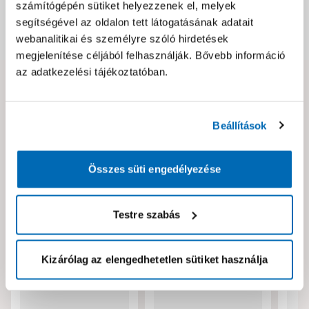
számítógépén sütiket helyezzenek el, melyek
segítségével az oldalon tett látogatásának adatait
Dokumentumok, felelős személy
webanalitikai és személyre szóló hirdetések
megjelenítése céljából felhasználják. Bővebb információ
az adatkezelési tájékoztatóban.
Hibát találtál az oldalon vagy a termék leírásában?
Kérjük jelezd nekünk!
Beállítások
Neked ajánljuk!
Összes süti engedélyezése
Testre szabás
Kizárólag az elengedhetetlen sütiket használja