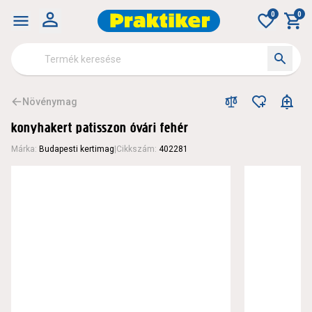
0
0
Növénymag
konyhakert patisszon óvári fehér
Márka
:
Budapesti kertimag
|
Cikkszám
:
402281