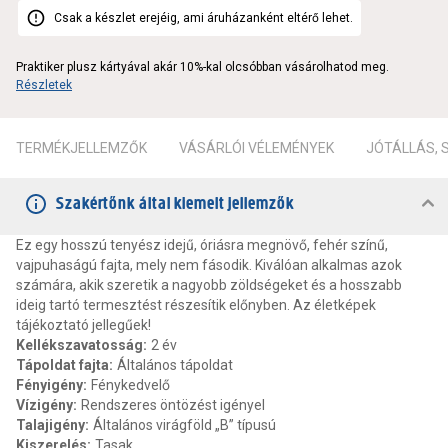
Csak a készlet erejéig, ami áruházanként eltérő lehet.
Praktiker plusz kártyával akár 10%-kal olcsóbban vásárolhatod meg.
Részletek
TERMÉKJELLEMZŐK
VÁSÁRLÓI VÉLEMÉNYEK
JÓTÁLLÁS,
Szakértőnk által kiemelt jellemzők
Ez egy hosszú tenyész idejű, óriásra megnövő, fehér színű,
vajpuhaságú fajta, mely nem fásodik. Kiválóan alkalmas azok
számára, akik szeretik a nagyobb zöldségeket és a hosszabb
ideig tartó termesztést részesítik előnyben. Az életképek
tájékoztató jellegűek!
Kellékszavatosság
:
2 év
Tápoldat fajta
:
Általános tápoldat
Fényigény
:
Fénykedvelő
Vízigény
:
Rendszeres öntözést igényel
Talajigény
:
Általános virágföld „B” típusú
Kiszerelés
:
Tasak