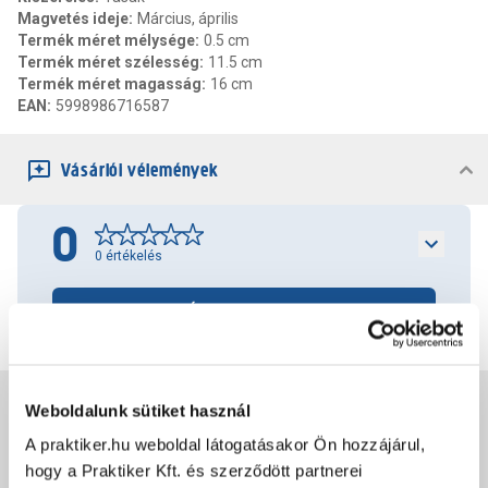
Magvetés ideje
:
Március, április
Termék méret mélysége
:
0.5 cm
Termék méret szélesség
:
11.5 cm
Termék méret magasság
:
16 cm
EAN
:
5998986716587
Vásárlói vélemények
0
0
értékelés
Értékelés írása
Jótállás, szavatosság
Weboldalunk sütiket használ
A praktiker.hu weboldal látogatásakor Ön hozzájárul,
hogy a Praktiker Kft. és szerződött partnerei
Csomagolási és súly információk