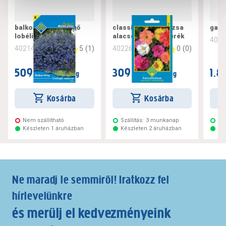
balkon virág csüngő
classic porcsinrózsa
gar-a
lobélia kék
alacsony színkeverék
402
5
(
1
)
0
(
0
)
402142
402260
509 Ft
309 Ft
1.8
/ csomag
/ csomag
Kosárba
Kosárba
Nem szállítható
Szállítás:
3 munkanap
Szá
Készleten 1 áruházban
Készleten 2 áruházban
Ké
Ne maradj le semmiről! Iratkozz fel
hírlevelünkre
és merülj el kedvezményeink