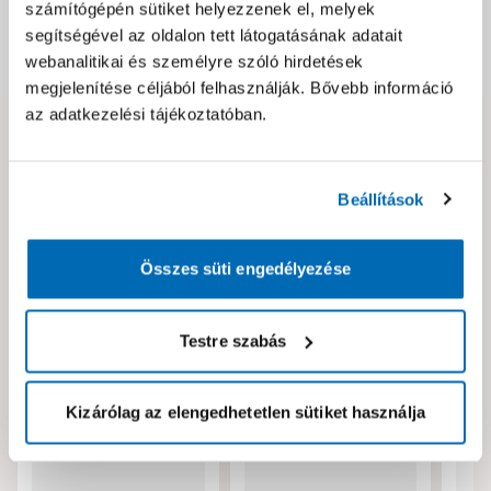
számítógépén sütiket helyezzenek el, melyek
segítségével az oldalon tett látogatásának adatait
Dokumentumok, felelős személy
webanalitikai és személyre szóló hirdetések
megjelenítése céljából felhasználják. Bővebb információ
az adatkezelési tájékoztatóban.
Hibát találtál az oldalon vagy a termék leírásában?
Kérjük jelezd nekünk!
Beállítások
Neked ajánljuk!
Összes süti engedélyezése
Testre szabás
Kizárólag az elengedhetetlen sütiket használja