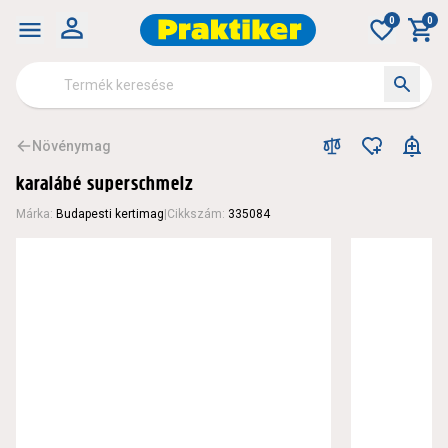
0
0
Növénymag
karalábé superschmelz
Márka
:
Budapesti kertimag
|
Cikkszám
:
335084