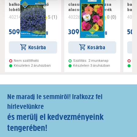
balkon virág csüngő
classic porcsinrózsa
balk
lobélia kék
alacsony színkeverék
balk
5
(
1
)
0
(
0
)
402142
402260
402
509 Ft
309 Ft
509
/ csomag
/ csomag
Kosárba
Kosárba
Nem szállítható
Szállítás:
2 munkanap
Ne
Készleten 2 áruházban
Készleten 3 áruházban
Ké
Ne maradj le semmiről! Iratkozz fel
hírlevelünkre
és merülj el kedvezményeink
tengerében!