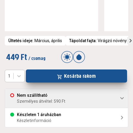
Ültetés ideje
:
Március, április
Tápoldat fajta
:
Virágzó növény tá
449 Ft
/ csomag
Kosárba rakom
1
Nem szállítható
Személyes átvétel: 590 Ft
Készleten 1 áruházban
Készletinformáció