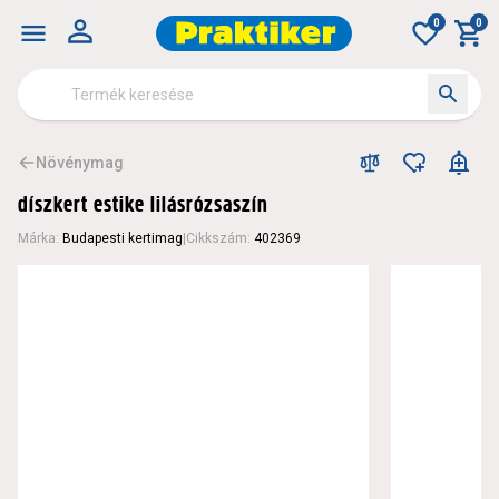
0
0
Növénymag
díszkert estike lilásrózsaszín
Márka
:
Budapesti kertimag
|
Cikkszám
:
402369