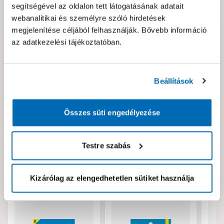
segítségével az oldalon tett látogatásának adatait
Dokumentumok, felelős személy
webanalitikai és személyre szóló hirdetések
megjelenítése céljából felhasználják. Bővebb információ
az adatkezelési tájékoztatóban.
Hibát találtál az oldalon vagy a termék leírásában?
Kérjük jelezd nekünk!
Beállítások
Neked ajánljuk!
Összes süti engedélyezése
Testre szabás
Kizárólag az elengedhetetlen sütiket használja