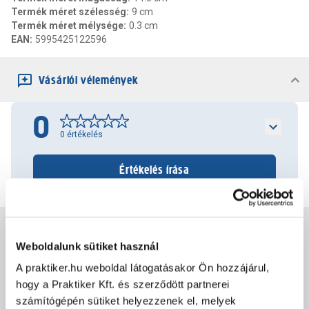
Termék méret szélesség
:
9 cm
Termék méret mélysége
:
0.3 cm
EAN
:
5995425122596
Vásárlói vélemények
0
0
értékelés
Értékelés írása
Jótállás, szavatosság
Weboldalunk sütiket használ
A praktiker.hu weboldal látogatásakor Ön hozzájárul,
Csomagolási és súly információk
hogy a Praktiker Kft. és szerződött partnerei
számítógépén sütiket helyezzenek el, melyek