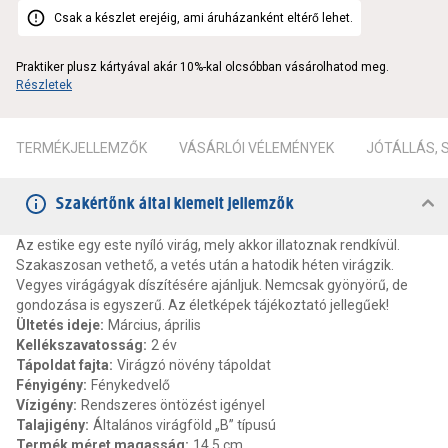
Csak a készlet erejéig, ami áruházanként eltérő lehet.
Praktiker plusz kártyával akár 10%-kal olcsóbban vásárolhatod meg.
Részletek
TERMÉKJELLEMZŐK
VÁSÁRLÓI VÉLEMÉNYEK
JÓTÁLLÁS,
Szakértőnk által kiemelt jellemzők
Az estike egy este nyíló virág, mely akkor illatoznak rendkívül.
Szakaszosan vethető, a vetés után a hatodik héten virágzik.
Vegyes virágágyak díszítésére ajánljuk. Nemcsak gyönyörű, de
gondozása is egyszerű. Az életképek tájékoztató jellegűek!
Ültetés ideje
:
Március, április
Kellékszavatosság
:
2 év
Tápoldat fajta
:
Virágzó növény tápoldat
Fényigény
:
Fénykedvelő
Vízigény
:
Rendszeres öntözést igényel
Talajigény
:
Általános virágföld „B” típusú
Termék méret magasság
:
14.5 cm