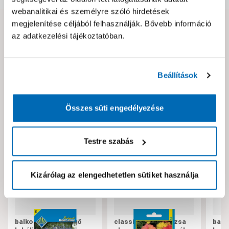
webanalitikai és személyre szóló hirdetések
megjelenítése céljából felhasználják. Bővebb információ
Hibát találtál az oldalon vagy a termék leírásában?
az adatkezelési tájékoztatóban.
Kérjük jelezd nekünk!
Beállítások
Neked ajánljuk!
Összes süti engedélyezése
Testre szabás
Kizárólag az elengedhetetlen sütiket használja
balkon virág csüngő
classic porcsinrózsa
balk