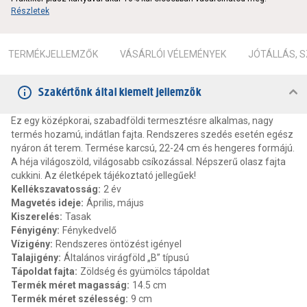
Részletek
TERMÉKJELLEMZŐK
VÁSÁRLÓI VÉLEMÉNYEK
JÓTÁLLÁS, 
Szakértőnk által kiemelt jellemzők
Ez egy középkorai, szabadföldi termesztésre alkalmas, nagy
termés hozamú, indátlan fajta. Rendszeres szedés esetén egész
nyáron át terem. Termése karcsú, 22-24 cm és hengeres formájú.
A héja világoszöld, világosabb csíkozással. Népszerű olasz fajta
cukkini. Az életképek tájékoztató jellegűek!
Kellékszavatosság
:
2 év
Magvetés ideje
:
Április, május
Kiszerelés
:
Tasak
Fényigény
:
Fénykedvelő
Vízigény
:
Rendszeres öntözést igényel
Talajigény
:
Általános virágföld „B” típusú
Tápoldat fajta
:
Zöldség és gyümölcs tápoldat
Termék méret magasság
:
14.5 cm
Termék méret szélesség
:
9 cm