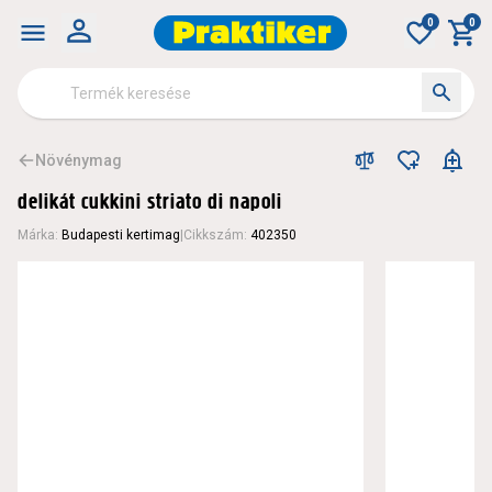
0
0
Növénymag
delikát cukkini striato di napoli
Márka
:
Budapesti kertimag
|
Cikkszám
:
402350