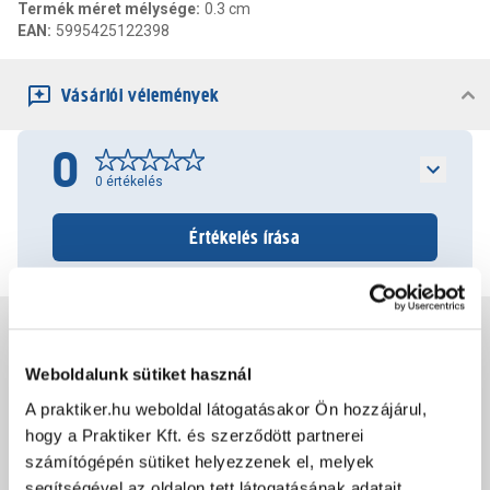
Termék méret mélysége
:
0.3 cm
EAN
:
5995425122398
Vásárlói vélemények
0
0
értékelés
Értékelés írása
Jótállás, szavatosság
Weboldalunk sütiket használ
Csomagolási és súly információk
A praktiker.hu weboldal látogatásakor Ön hozzájárul,
hogy a Praktiker Kft. és szerződött partnerei
számítógépén sütiket helyezzenek el, melyek
Dokumentumok, felelős személy
segítségével az oldalon tett látogatásának adatait