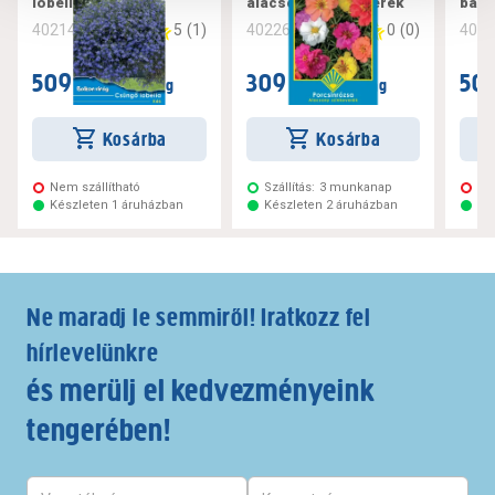
lobélia kék
alacsony színkeverék
balk
5
(
1
)
0
(
0
)
402142
402260
402
509 Ft
309 Ft
509
/ csomag
/ csomag
Kosárba
Kosárba
Nem szállítható
Szállítás:
3 munkanap
Ne
Készleten 1 áruházban
Készleten 2 áruházban
Ké
Ne maradj le semmiről! Iratkozz fel
hírlevelünkre
és merülj el kedvezményeink
tengerében!