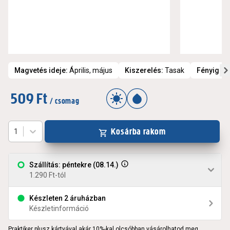
Magvetés ideje
:
Április, május
Kiszerelés
:
Tasak
Fényigén
509 Ft
/ csomag
Kosárba rakom
1
Szállítás: péntekre (08.14.)
1.290 Ft-tól
Készleten 2 áruházban
Készletinformáció
Praktiker plusz kártyával akár 10%-kal olcsóbban vásárolhatod meg.