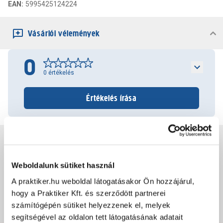
EAN
:
5995425124224
Vásárlói vélemények
0
0
értékelés
Értékelés írása
Jótállás, szavatosság
Weboldalunk sütiket használ
Csomagolási és súly információk
A praktiker.hu weboldal látogatásakor Ön hozzájárul,
hogy a Praktiker Kft. és szerződött partnerei
számítógépén sütiket helyezzenek el, melyek
Dokumentumok, felelős személy
segítségével az oldalon tett látogatásának adatait