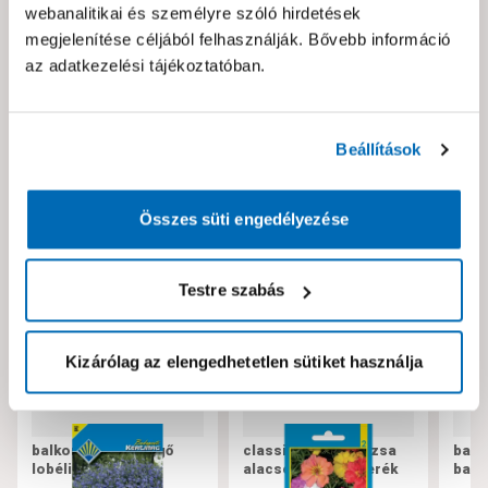
webanalitikai és személyre szóló hirdetések
megjelenítése céljából felhasználják. Bővebb információ
Hibát találtál az oldalon vagy a termék leírásában?
az adatkezelési tájékoztatóban.
Kérjük jelezd nekünk!
Beállítások
Neked ajánljuk!
Összes süti engedélyezése
Testre szabás
Kizárólag az elengedhetetlen sütiket használja
balkon virág csüngő
classic porcsinrózsa
balk
lobélia kék
alacsony színkeverék
balk