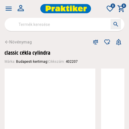
0
0
Növénymag
classic cékla cylindra
Márka
:
Budapesti kertimag
|
Cikkszám
:
402207