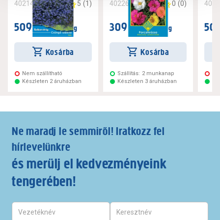
5
(
1
)
0
(
0
)
402142
402260
402
509 Ft
309 Ft
509
/ csomag
/ csomag
Kosárba
Kosárba
Nem szállítható
Szállítás:
2 munkanap
Ne
Készleten 2 áruházban
Készleten 3 áruházban
Ké
Ne maradj le semmiről! Iratkozz fel
hírlevelünkre
és merülj el kedvezményeink
tengerében!