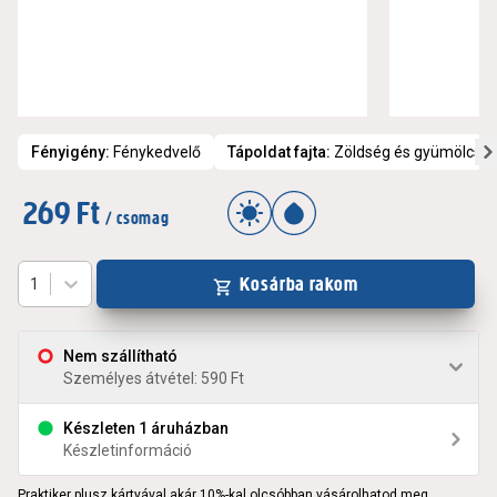
Fényigény
:
Fénykedvelő
Tápoldat fajta
:
Zöldség és gyümölcs t
269 Ft
/ csomag
Kosárba rakom
1
Nem szállítható
Személyes átvétel: 590 Ft
Készleten 1 áruházban
Készletinformáció
Praktiker plusz kártyával akár 10%-kal olcsóbban vásárolhatod meg.