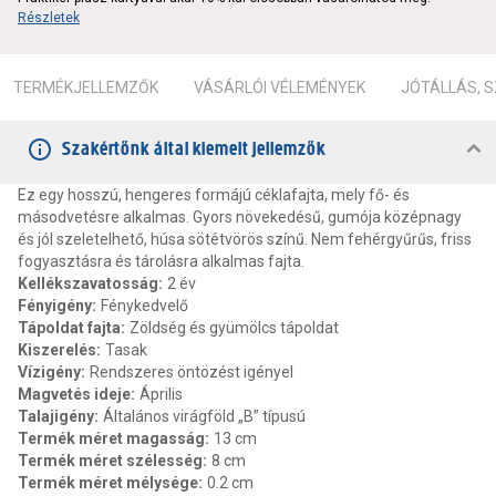
Részletek
TERMÉKJELLEMZŐK
VÁSÁRLÓI VÉLEMÉNYEK
JÓTÁLLÁS, 
Szakértőnk által kiemelt jellemzők
Ez egy hosszú, hengeres formájú céklafajta, mely fő- és
másodvetésre alkalmas. Gyors növekedésű, gumója középnagy
és jól szeletelhető, húsa sötétvörös színű. Nem fehérgyűrűs, friss
fogyasztásra és tárolásra alkalmas fajta.
Kellékszavatosság
:
2 év
Fényigény
:
Fénykedvelő
Tápoldat fajta
:
Zöldség és gyümölcs tápoldat
Kiszerelés
:
Tasak
Vízigény
:
Rendszeres öntözést igényel
Magvetés ideje
:
Április
Talajigény
:
Általános virágföld „B” típusú
Termék méret magasság
:
13 cm
Termék méret szélesség
:
8 cm
Termék méret mélysége
:
0.2 cm