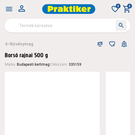
0
0
Növénymag
Borsó rajnai 500 g
Márka
:
Budapesti kertimag
|
Cikkszám
:
335159