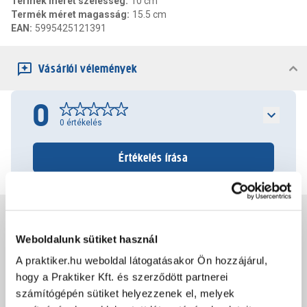
Termék méret szélesség
:
10 cm
Termék méret magasság
:
15.5 cm
EAN
:
5995425121391
Vásárlói vélemények
0
0
értékelés
Értékelés írása
Jótállás, szavatosság
Weboldalunk sütiket használ
Csomagolási és súly információk
A praktiker.hu weboldal látogatásakor Ön hozzájárul,
hogy a Praktiker Kft. és szerződött partnerei
számítógépén sütiket helyezzenek el, melyek
Dokumentumok, felelős személy