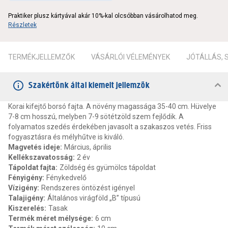
Praktiker plusz kártyával akár 10%-kal olcsóbban vásárolhatod meg.
Részletek
TERMÉKJELLEMZŐK
VÁSÁRLÓI VÉLEMÉNYEK
JÓTÁLLÁS,
Szakértőnk által kiemelt jellemzők
Korai kifejtő borsó fajta. A növény magassága 35-40 cm. Hüvelye
7-8 cm hosszú, melyben 7-9 sötétzöld szem fejlődik. A
folyamatos szedés érdekében javasolt a szakaszos vetés. Friss
fogyasztásra és mélyhűtve is kiváló.
Magvetés ideje
:
Március, április
Kellékszavatosság
:
2 év
Tápoldat fajta
:
Zöldség és gyümölcs tápoldat
Fényigény
:
Fénykedvelő
Vízigény
:
Rendszeres öntözést igényel
Talajigény
:
Általános virágföld „B” típusú
Kiszerelés
:
Tasak
Termék méret mélysége
:
6 cm