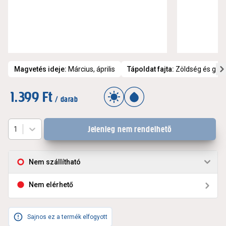
Magvetés ideje
:
Március, április
Tápoldat fajta
:
Zöldség és gyü
1.399 Ft
/ darab
Jelenleg nem rendelhető
1
Nem szállítható
Nem elérhető
Sajnos ez a termék elfogyott