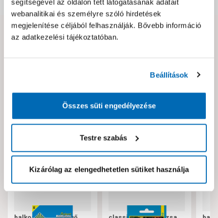
segítségével az oldalon tett látogatásának adatait
webanalitikai és személyre szóló hirdetések
megjelenítése céljából felhasználják. Bővebb információ
az adatkezelési tájékoztatóban.
Hibát találtál az oldalon vagy a termék leírásában?
Kérjük jelezd nekünk!
Beállítások
Neked ajánljuk!
Összes süti engedélyezése
Testre szabás
Kizárólag az elengedhetetlen sütiket használja
balkon virág csüngő
classic porcsinrózsa
balk