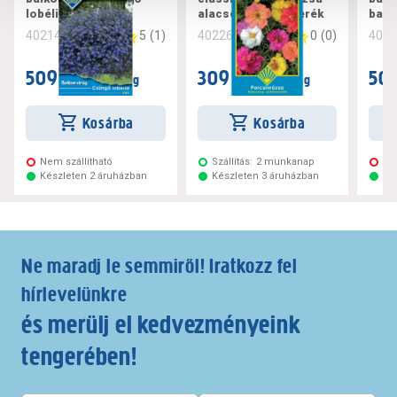
lobélia kék
alacsony színkeverék
balk
5
(
1
)
0
(
0
)
402142
402260
402
509 Ft
309 Ft
509
/ csomag
/ csomag
Kosárba
Kosárba
Nem szállítható
Szállítás:
2 munkanap
Ne
Készleten 2 áruházban
Készleten 3 áruházban
Ké
Ne maradj le semmiről! Iratkozz fel
hírlevelünkre
és merülj el kedvezményeink
tengerében!