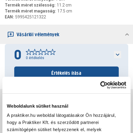
Termék méret szélesség
:
11.2 cm
Termék méret magasság
:
17.5 cm
EAN
:
5995425121322
Vásárlói vélemények
0
0
értékelés
Értékelés írása
Jótállás, szavatosság
Weboldalunk sütiket használ
A praktiker.hu weboldal látogatásakor Ön hozzájárul,
Csomagolási és súly információk
hogy a Praktiker Kft. és szerződött partnerei
számítógépén sütiket helyezzenek el, melyek