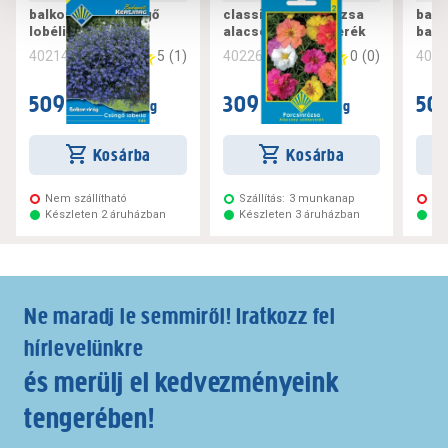
balkon virág csüngő
classic porcsinrózsa
balk
lobélia kék
alacsony színkeverék
balk
5
(
1
)
0
(
0
)
402142
402260
402
509 Ft
309 Ft
509
/ csomag
/ csomag
Kosárba
Kosárba
Nem szállítható
Szállítás:
3 munkanap
Ne
Készleten 2 áruházban
Készleten 3 áruházban
Ké
Ne maradj le semmiről! Iratkozz fel
hírlevelünkre
és merülj el kedvezményeink
tengerében!