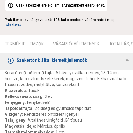
Csak a készlet erejéig, ami áruházanként eltérő lehet.
Praktiker plusz kártyával akár 10%-kal olcsóbban vásárolhatod meg.
Részletek
TERMÉKJELLEMZŐK
VÁSÁRLÓI VÉLEMÉNYEK
JÓTÁLLÁS,
Szakértőnk által kiemelt jellemzők
Korai érésű, bőtermő fajta. A hüvely szálkamentes, 13-14 cm
hosszú, keresztmetszete kerek, magszíne fehér. Felhasználható
frissen szedve, mélyhűtve, konzervként.
Kiszerelés
:
Tasak
Kellékszavatosság
:
2 év
Fényigény
:
Fénykedvelő
Tápoldat fajta
:
Zöldség és gyümölcs tápoldat
Vízigény
:
Rendszeres öntözést igényel
Talajigény
:
Általános virágföld „B” típusú
Magvetés ideje
:
Március, április
Termék méret mélysége
:
1 cm