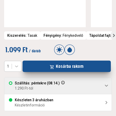
Kiszerelés
:
Tasak
Fényigény
:
Fénykedvelő
Tápoldat fajta
:
Z
1.099 Ft
/ darab
Kosárba rakom
1
Szállítás: péntekre (08.14.)
1.290 Ft-tól
Készleten 3 áruházban
Készletinformáció