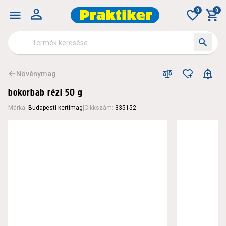
0
0
Növénymag
bokorbab rézi 50 g
Márka
:
Budapesti kertimag
|
Cikkszám
:
335152