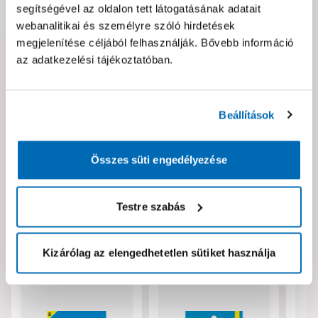
segítségével az oldalon tett látogatásának adatait
Dokumentumok, felelős személy
webanalitikai és személyre szóló hirdetések
megjelenítése céljából felhasználják. Bővebb információ
az adatkezelési tájékoztatóban.
Hibát találtál az oldalon vagy a termék leírásában?
Kérjük jelezd nekünk!
Beállítások
Neked ajánljuk!
Összes süti engedélyezése
Testre szabás
Kizárólag az elengedhetetlen sütiket használja