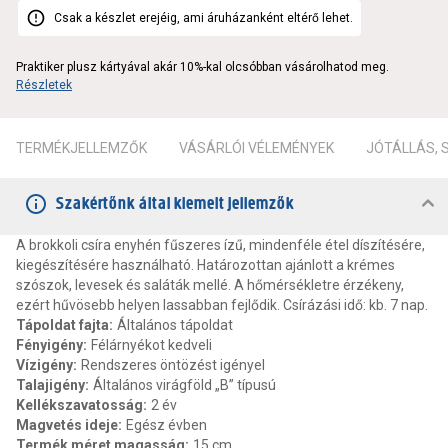
Csak a készlet erejéig, ami áruházanként eltérő lehet.
Praktiker plusz kártyával akár 10%-kal olcsóbban vásárolhatod meg.
Részletek
TERMÉKJELLEMZŐK
VÁSÁRLÓI VÉLEMÉNYEK
JÓTÁLLÁS,
Szakértőnk által kiemelt jellemzők
A brokkoli csíra enyhén fűszeres ízű, mindenféle étel díszítésére,
kiegészítésére használható. Határozottan ajánlott a krémes
szószok, levesek és saláták mellé. A hőmérsékletre érzékeny,
ezért hűvösebb helyen lassabban fejlődik. Csírázási idő: kb. 7 nap.
Tápoldat fajta
:
Általános tápoldat
Fényigény
:
Félárnyékot kedveli
Vízigény
:
Rendszeres öntözést igényel
Talajigény
:
Általános virágföld „B” típusú
Kellékszavatosság
:
2 év
Magvetés ideje
:
Egész évben
Termék méret magasság
:
15 cm