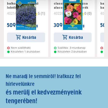
balkon virág csüngő
classic porcsinrózsa
balk
lobélia kék
alacsony színkeverék
balk
5
(
1
)
0
(
0
)
402142
402260
402
509 Ft
309 Ft
509
/ csomag
/ csomag
Kosárba
Kosárba
Nem szállítható
Szállítás:
3 munkanap
Ne
Készleten 1 áruházban
Készleten 2 áruházban
Ké
Ne maradj le semmiről! Iratkozz fel
hírlevelünkre
és merülj el kedvezményeink
tengerében!