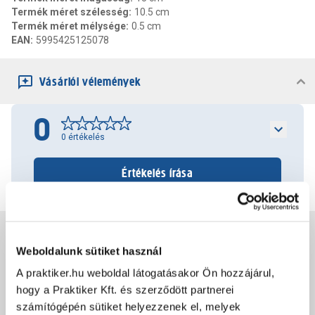
Termék méret szélesség
:
10.5 cm
Termék méret mélysége
:
0.5 cm
EAN
:
5995425125078
Vásárlói vélemények
0
0
értékelés
Értékelés írása
Jótállás, szavatosság
Weboldalunk sütiket használ
A praktiker.hu weboldal látogatásakor Ön hozzájárul,
Csomagolási és súly információk
hogy a Praktiker Kft. és szerződött partnerei
számítógépén sütiket helyezzenek el, melyek