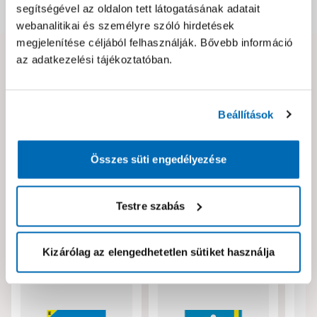
segítségével az oldalon tett látogatásának adatait
Dokumentumok, felelős személy
webanalitikai és személyre szóló hirdetések
megjelenítése céljából felhasználják. Bővebb információ
az adatkezelési tájékoztatóban.
Hibát találtál az oldalon vagy a termék leírásában?
Kérjük jelezd nekünk!
Beállítások
Neked ajánljuk!
Összes süti engedélyezése
Testre szabás
Kizárólag az elengedhetetlen sütiket használja