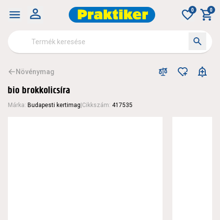
0
0
Növénymag
bio brokkolicsíra
Márka
:
Budapesti kertimag
|
Cikkszám
:
417535