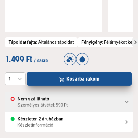
Tápoldat fajta
:
Általános tápoldat
Fényigény
:
Félárnyékot kedve
1.499 Ft
/ darab
Kosárba rakom
1
Nem szállítható
Személyes átvétel: 590 Ft
Készleten 2 áruházban
Készletinformáció