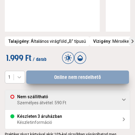
Talajigény
:
Általános virágföld „B” típusú
Vízigény
:
Mérsékelt ö
1.999 Ft
/ darab
Online nem rendelhető
1
Nem szállítható
Személyes átvétel: 590 Ft
Készleten 3 áruházban
Készletinformáció
Praktiker plusz kártyával akár 10%-kal olcsóbban vásárolhatod meg.