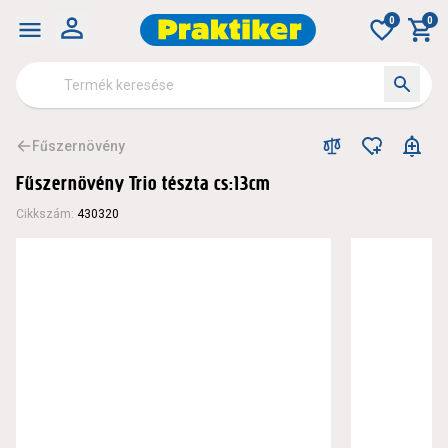
0
0
Fűszernövény
Fűszernövény Trio tészta cs:13cm
Cikkszám
:
430320