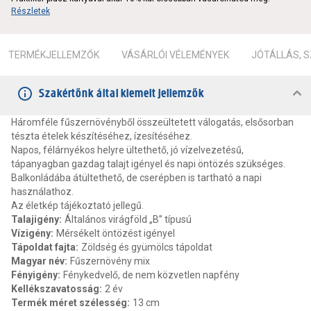
Részletek
TERMÉKJELLEMZŐK
VÁSÁRLÓI VÉLEMÉNYEK
JÓTÁLLÁS, 
Szakértőnk által kiemelt jellemzők
Háromféle fűszernövényből összeültetett válogatás, elsősorban
tészta ételek készítéséhez, ízesítéséhez.
Napos, félárnyékos helyre ültethető, jó vízelvezetésű,
tápanyagban gazdag talajt igényel és napi öntözés szükséges.
Balkonládába átültethető, de cserépben is tartható a napi
használathoz.
Az életkép tájékoztató jellegű.
Talajigény
:
Általános virágföld „B” típusú
Vízigény
:
Mérsékelt öntözést igényel
Tápoldat fajta
:
Zöldség és gyümölcs tápoldat
Magyar név
:
Fűszernövény mix
Fényigény
:
Fénykedvelő, de nem közvetlen napfény
Kellékszavatosság
:
2 év
Termék méret szélesség
:
13 cm