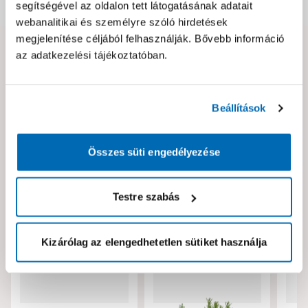
Dokumentumok, felelős személy
segítségével az oldalon tett látogatásának adatait
webanalitikai és személyre szóló hirdetések
megjelenítése céljából felhasználják. Bővebb információ
az adatkezelési tájékoztatóban.
Hibát találtál az oldalon vagy a termék leírásában?
Kérjük jelezd nekünk!
Beállítások
Neked ajánljuk!
Összes süti engedélyezése
Testre szabás
Kizárólag az elengedhetetlen sütiket használja