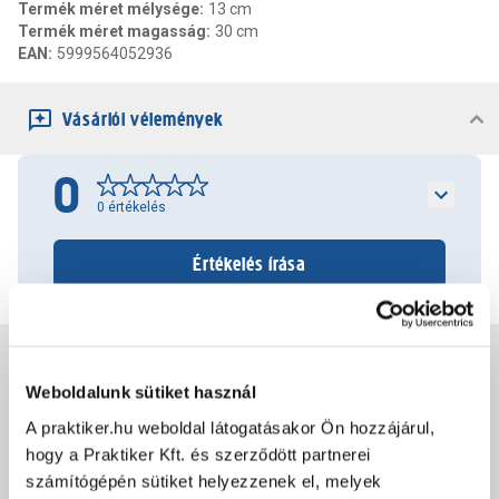
Termék méret mélysége
:
13 cm
Termék méret magasság
:
30 cm
EAN
:
5999564052936
Vásárlói vélemények
0
0
értékelés
Értékelés írása
Jótállás, szavatosság
Weboldalunk sütiket használ
A praktiker.hu weboldal látogatásakor Ön hozzájárul,
Csomagolási és súly információk
hogy a Praktiker Kft. és szerződött partnerei
számítógépén sütiket helyezzenek el, melyek