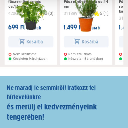
fűszernövény mix
Fűszernövény mix cs:14
Fűsz
cs:10cm
cm
rozm
kaku
0
(
0
)
5
(
1
)
420638
311889
312
699 Ft
1.499 Ft
1.4
/ darab
/ darab
Kosárba
Kosárba
Nem szállítható
Nem szállítható
Ne
Készleten 9 áruházban
Készleten 8 áruházban
Ké
Ne maradj le semmiről! Iratkozz fel
hírlevelünkre
és merülj el kedvezményeink
tengerében!