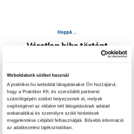
Hoppá ...
Váratlan hiba történt
Dolgozunk a hiba javításán. Egy kis türelmet kérünk.
Weboldalunk sütiket használ
A praktiker.hu weboldal látogatásakor Ön hozzájárul,
Oldal újratöltése
hogy a Praktiker Kft. és szerződött partnerei
számítógépén sütiket helyezzenek el, melyek
segítségével az oldalon tett látogatásának adatait
webanalitikai és személyre szóló hirdetések
megjelenítése céljából felhasználják. Bővebb információ
az adatkezelési tájékoztatóban.