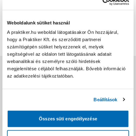
2024.06.27.
Tetszik
Weboldalunk sütiket használ
A praktiker.hu weboldal látogatásakor Ön hozzájárul,
Bővebben
1
7
hogy a Praktiker Kft. és szerződött partnerei
számítógépén sütiket helyezzenek el, melyek
segítségével az oldalon tett látogatásának adatait
webanalitikai és személyre szóló hirdetések
Jótállás, szavatosság
megjelenítése céljából felhasználják. Bővebb információ
az adatkezelési tájékoztatóban.
Csomagolási és súly információk
Beállítások
Dokumentumok, felelős személy
Összes süti engedélyezése
Hibát találtál az oldalon vagy a termék leírásában?