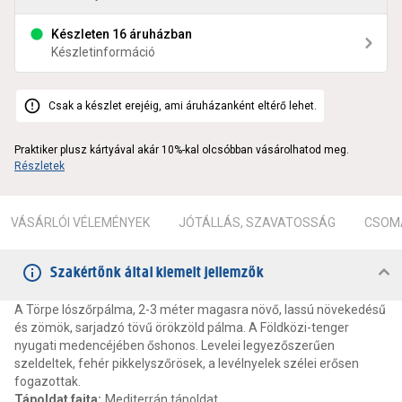
Készleten 16 áruházban
Készletinformáció
Csak a készlet erejéig, ami áruházanként eltérő lehet.
Praktiker plusz kártyával akár 10%-kal olcsóbban vásárolhatod meg.
Részletek
VÁSÁRLÓI VÉLEMÉNYEK
JÓTÁLLÁS, SZAVATOSSÁG
CSOMA
Szakértőnk által kiemelt jellemzők
A Törpe lószőrpálma, 2-3 méter magasra növő, lassú növekedésű
és zömök, sarjadzó tövű örökzöld pálma. A Földközi-tenger
nyugati medencéjében őshonos. Levelei legyezőszerűen
szeldeltek, fehér pikkelyszőrösek, a levélnyelek szélei erősen
fogazottak.
Tápoldat fajta
:
Mediterrán tápoldat