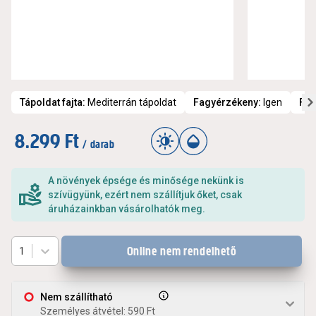
Tápoldat fajta
:
Mediterrán tápoldat
Fagyérzékeny
:
Igen
Fén
8.299 Ft
/ darab
A növények épsége és minősége nekünk is
szívügyünk, ezért nem szállítjuk őket, csak
áruházainkban vásárolhatók meg.
Online nem rendelhető
1
Nem szállítható
Személyes átvétel: 590 Ft