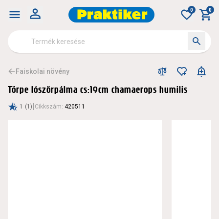
0
0
Faiskolai növény
Törpe lószőrpálma cs:19cm chamaerops humilis
|
1
(1)
Cikkszám
:
420511