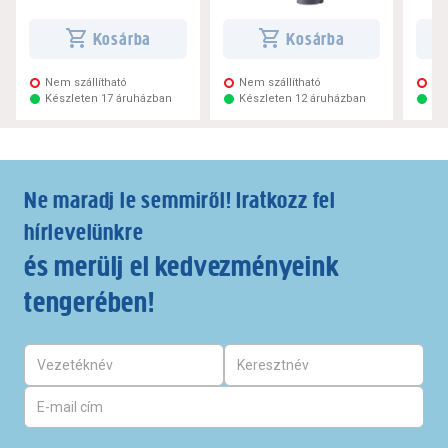
Kosárba
Kosárba
Nem szállítható
Nem szállítható
Ne
Készleten 17 áruházban
Készleten 12 áruházban
Ké
Ne maradj le semmiről! Iratkozz fel
hírlevelünkre
és merülj el kedvezményeink
tengerében!