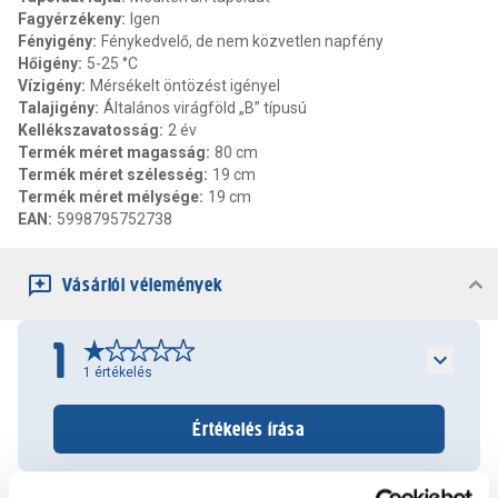
Fagyérzékeny
:
Igen
Fényigény
:
Fénykedvelő, de nem közvetlen napfény
Hőigény
:
5-25 °C
Vízigény
:
Mérsékelt öntözést igényel
Talajigény
:
Általános virágföld „B” típusú
Kellékszavatosság
:
2 év
Termék méret magasság
:
80 cm
Termék méret szélesség
:
19 cm
Termék méret mélysége
:
19 cm
EAN
:
5998795752738
Vásárlói vélemények
1
1
értékelés
Értékelés írása