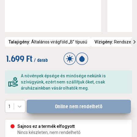
Talajigény
:
Általános virágföld „B” típusú
Vízigény
:
Rendszeres 
1.699 Ft
/ darab
A növények épsége és minősége nekünk is
szívügyünk, ezért nem szállítjuk őket, csak
áruházainkban vásárolhatók meg.
Online nem rendelhető
1
Sajnos ez a termék elfogyott
Nincs készleten, nem rendelhető