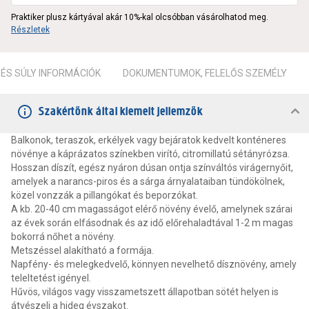
Praktiker plusz kártyával akár 10%-kal olcsóbban vásárolhatod meg.
Részletek
ÉS SÚLY INFORMÁCIÓK
DOKUMENTUMOK, FELELŐS SZEMÉLY
Szakértőnk által kiemelt jellemzők
Balkonok, teraszok, erkélyek vagy bejáratok kedvelt konténeres
növénye a káprázatos színekben virító, citromillatú sétányrózsa.
Hosszan díszít, egész nyáron dúsan ontja színváltós virágernyőit,
amelyek a narancs-piros és a sárga árnyalataiban tündökölnek,
közel vonzzák a pillangókat és beporzókat.
A kb. 20-40 cm magasságot elérő növény évelő, amelynek szárai
az évek során elfásodnak és az idő előrehaladtával 1-2 m magas
bokorrá nőhet a növény.
Metszéssel alakítható a formája.
Napfény- és melegkedvelő, könnyen nevelhető dísznövény, amely
teleltetést igényel.
Hűvös, világos vagy visszametszett állapotban sötét helyen is
átvészeli a hideg évszakot.