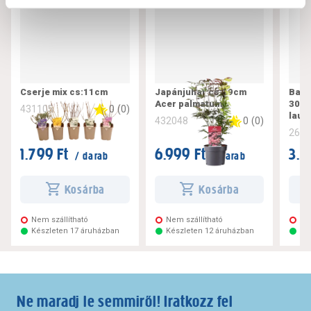
Cserje mix cs:11cm
Japánjuhar cs:19cm
Babé
Acer palmatum
30-4
0
(
0
)
431105
laur
0
(
0
)
432048
269
1.799 Ft
6.999 Ft
3.4
/ darab
/ darab
Kosárba
Kosárba
Nem szállítható
Nem szállítható
Ne
Készleten 17 áruházban
Készleten 12 áruházban
Ké
Ne maradj le semmiről! Iratkozz fel