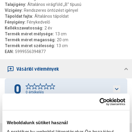
Talajigény
:
Általános virágföld „B” típusú
Vízigény
:
Rendszeres öntözést igényel
Tápoldat fajta
:
Általános tápoldat
Fényigény
:
Fénykedvelő
Kellékszavatosság
:
2 év
Termék méret mélysége
:
13 cm
Termék méret magasság
:
20 cm
Termék méret szélesség
:
13 cm
EAN
:
5999556394877
Vásárlói vélemények
0
0
értékelés
Értékelés írása
Weboldalunk sütiket használ
A praktiker.hu weboldal látogatásakor Ön hozzájárul,