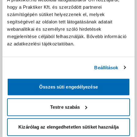
Jótállás, szavatosság
hogy a Praktiker Kft. és szerződött partnerei
számítógépén sütiket helyezzenek el, melyek
Csomagolási és súly információk
segítségével az oldalon tett látogatásának adatait
webanalitikai és személyre szóló hirdetések
megjelenítése céljából felhasználják. Bővebb információ
Dokumentumok, felelős személy
az adatkezelési tájékoztatóban.
Hibát találtál az oldalon vagy a termék leírásában?
Beállítások
Kérjük jelezd nekünk!
Összes süti engedélyezése
Neked ajánljuk!
Testre szabás
Kizárólag az elengedhetetlen sütiket használja