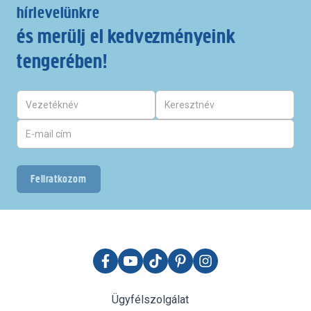
hírlevelünkre
és merülj el kedvezményeink
tengerében!
Feliratkozom
Ügyfélszolgálat