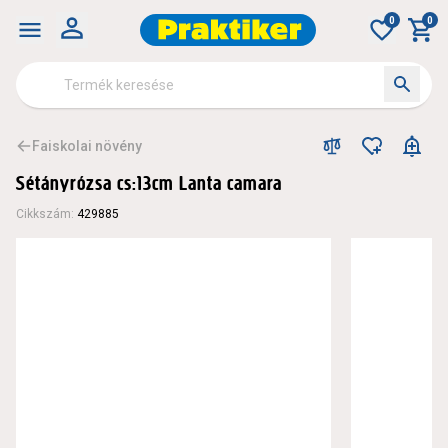
0
0
Faiskolai növény
Sétányrózsa cs:13cm Lanta camara
Cikkszám
:
429885