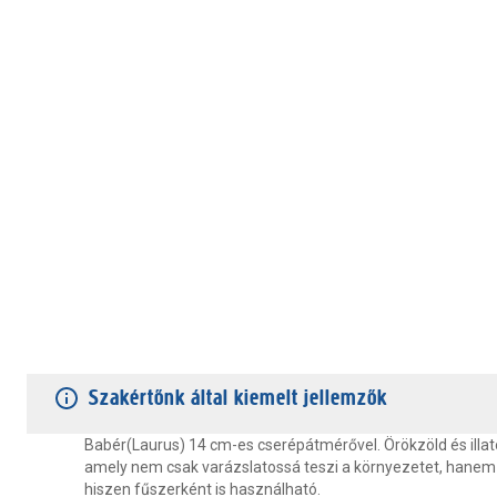
TERMÉKJELLEMZŐK
VÁSÁRLÓI VÉLEMÉNYEK
JÓTÁLLÁS
Szakértőnk által kiemelt jellemzők
Babér(Laurus) 14 cm-es cserépátmérővel. Örökzöld és illat
amely nem csak varázslatossá teszi a környezetet, hanem 
hiszen fűszerként is használható.