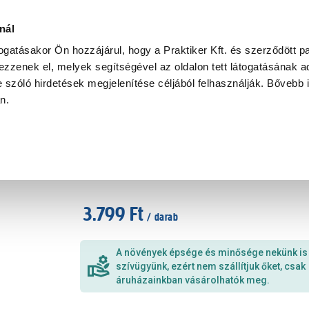
Ke
nál
togatásakor Ön hozzájárul, hogy a Praktiker Kft. és szerződött pa
zzenek el, melyek segítségével az oldalon tett látogatásának ad
Praktiker Professional
Szakiajánló
Ügyintézés és Információ
 szóló hirdetések megjelenítése céljából felhasználják. Bővebb 
an.
Laurus cs: 14 cm babér
Cikkszám
:
312118
3.799 Ft
/ darab
A növények épsége és minősége nekünk is
szívügyünk, ezért nem szállítjuk őket, csak
áruházainkban vásárolhatók meg.