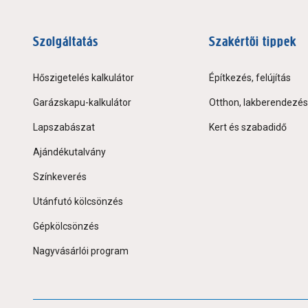
Szolgáltatás
Szakértői tippek
Hőszigetelés kalkulátor
Építkezés, felújítás
Garázskapu-kalkulátor
Otthon, lakberendezés
Lapszabászat
Kert és szabadidő
Ajándékutalvány
Színkeverés
Utánfutó kölcsönzés
Gépkölcsönzés
Nagyvásárlói program