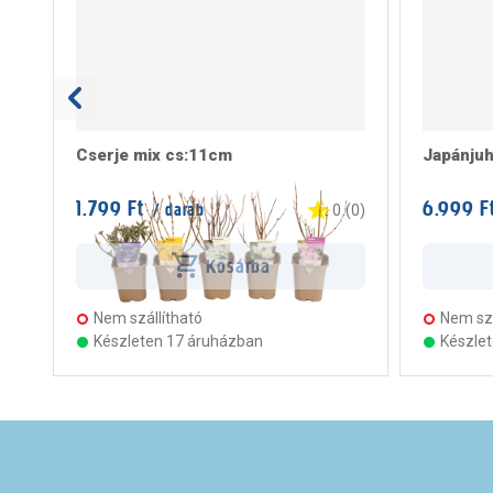
Cserje mix cs:11cm
Japánju
1.799 Ft
6.999 F
/ darab
0
(
0
)
Kosárba
Nem szállítható
Nem szá
Készleten 17 áruházban
Készle