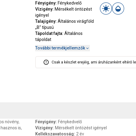
Fényigény
:
Fénykedvelő
Vízigény
:
Mérsékelt öntözést
igényel
Talajigény
:
Általános virágföld
„B” típusú
Tápoldat fajta
:
Általános
tápoldat
További termékjellemzők
Csak a készlet erejéig, ami áruházanként eltérő le
, SZAVATOSSÁG
CSOMAGOLÁSI ÉS SÚLY INFORMÁCIÓK
DOKU
os növény,
Fényigény
:
Fénykedvelő
hasznos is,
Vízigény
:
Mérsékelt öntözést igényel
Kellékszavatosság
:
2 év