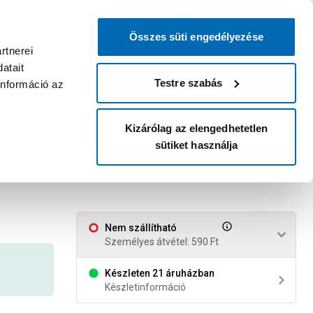
0
0
dvenc áruházam
:
Miért érdemes
Kérlek válassz
bejelentkezni?
Összes süti engedélyezése
Belépés
Listáim
Kosár
rtnerei
atait
Legyél Praktiker Plusz tag!
Áruházak és szolgáltatások
Karrier
Testre szabás
információ az
Kizárólag az elengedhetetlen
sütiket használja
Nem szállítható
Személyes átvétel: 590 Ft
Készleten 21 áruházban
Készletinformáció