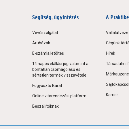
Segítség, ügyintézés
A Praktike
Vevőszolgálat
Vállalatveze
Áruházak
Cégünk tört
E-számla letöltés
Hírek
14 napos elállási jog valamint a
Társadalmi f
bontatlan csomagolású és
Márkaüzene
sértetlen termék visszavétele
Sajtókapcso
Fogyasztó Barát
Karrier
Online vitarendezési platform
Beszállítóknak