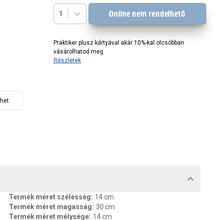
Online nem rendelhető
1
Praktiker plusz kártyával akár 10%-kal olcsóbban
vásárolhatod meg.
Részletek
het.
MENTUMOK, FELELŐS SZEMÉLY
Termék méret szélesség
:
14 cm
Termék méret magasság
:
30 cm
Termék méret mélysége
:
14 cm