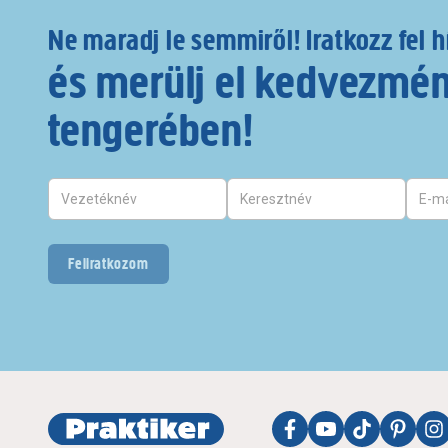
Ne maradj le semmiről! Iratkozz fel h
és merülj el kedvezmé
tengerében!
Feliratkozom