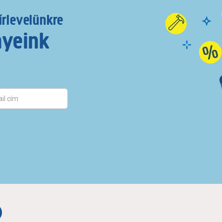
írlevelünkre
nyeink