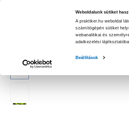
KATEGÓRIÁK
Weboldalunk sütiket hasz
A praktiker.hu weboldal lá
számítógépén sütiket helye
Ajánlatok
Márkanagykövet
Nyereményjáték
webanalitikai és személyre
adatkezelési tájékoztatób
Kezdőoldal
Kert
Növény
Faiskolai növény
Beállítások