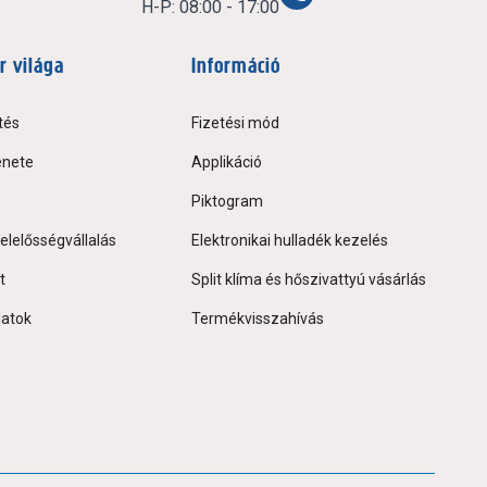
H-P: 08:00 - 17:00
r világa
Információ
tés
Fizetési mód
énete
Applikáció
Piktogram
elelősségvállalás
Elektronikai hulladék kezelés
t
Split klíma és hőszivattyú vásárlás
latok
Termékvisszahívás