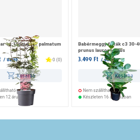
har cs:19cm Acer palmatum
Babérmeggy fajták c3 30-
prunus laurocerasus
t
3.499 Ft
/ darab
/ darab
0
(
0
)
Kosárba
Kosárba
llítható
Nem szállítható
ten 12 áruházban
Készleten 16 áruházban