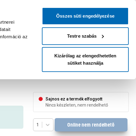
0
0
dvenc áruházam
:
Miért érdemes
Kérlek válassz
bejelentkezni?
Összes süti engedélyezése
Belépés
Listáim
Kosár
rtnerei
atait
Legyél Praktiker Plusz tag!
Áruházak és szolgáltatások
Karrier
Testre szabás
információ az
Kizárólag az elengedhetetlen
sütiket használja
s:14Cm Aucuba Japonica
Sajnos ez a termék elfogyott
Nincs készleten, nem rendelhető
Online nem rendelhető
1