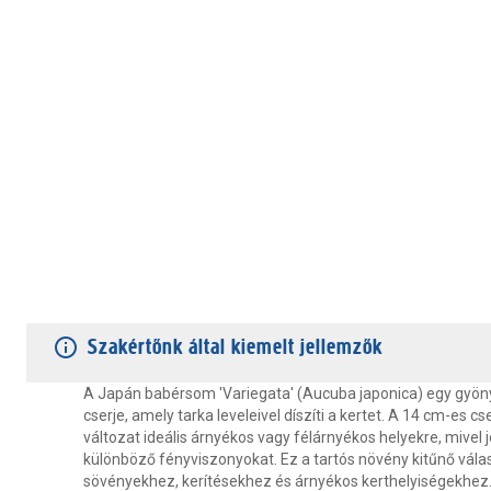
TERMÉKJELLEMZŐK
VÁSÁRLÓI VÉLEMÉNYEK
JÓTÁLLÁS
Szakértőnk által kiemelt jellemzők
A Japán babérsom 'Variegata' (Aucuba japonica) egy gyön
cserje, amely tarka leveleivel díszíti a kertet. A 14 cm-es c
változat ideális árnyékos vagy félárnyékos helyekre, mivel jó
különböző fényviszonyokat. Ez a tartós növény kitűnő vála
sövényekhez, kerítésekhez és árnyékos kerthelyiségekhez