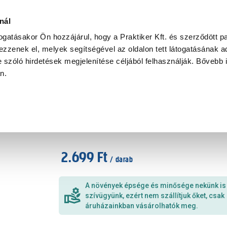
Ke
nál
togatásakor Ön hozzájárul, hogy a Praktiker Kft. és szerződött pa
zzenek el, melyek segítségével az oldalon tett látogatásának ad
Praktiker Professional
Szakiajánló
Ügyintézés és Információ
 szóló hirdetések megjelenítése céljából felhasználják. Bővebb 
an.
Japán Babérsom 'Variegata' C
Cikkszám
:
431527
2.699 Ft
/ darab
A növények épsége és minősége nekünk is
szívügyünk, ezért nem szállítjuk őket, csak
áruházainkban vásárolhatók meg.