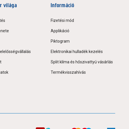
r világa
Információ
tés
Fizetési mód
énete
Applikáció
Piktogram
elelősségvállalás
Elektronikai hulladék kezelés
t
Split klíma és hőszivattyú vásárlás
latok
Termékvisszahívás