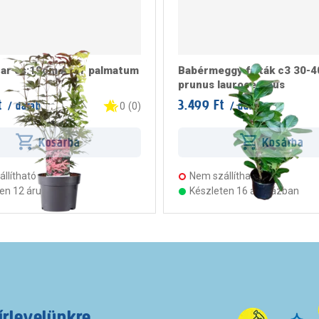
har cs:19cm Acer palmatum
Babérmeggy fajták c3 30-
prunus laurocerasus
t
3.499 Ft
/ darab
/ darab
0
(
0
)
Kosárba
Kosárba
llítható
Nem szállítható
ten 12 áruházban
Készleten 16 áruházban
írlevelünkre