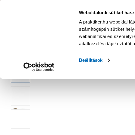
KATEGÓRIÁK
Weboldalunk sütiket hasz
A praktiker.hu weboldal lá
számítógépén sütiket helye
Ajánlatok
Márkanagykövet
Nyereményjáték
webanalitikai és személyre
adatkezelési tájékoztatób
Kezdőoldal
Kert
Növény
Faiskolai növény
Beállítások