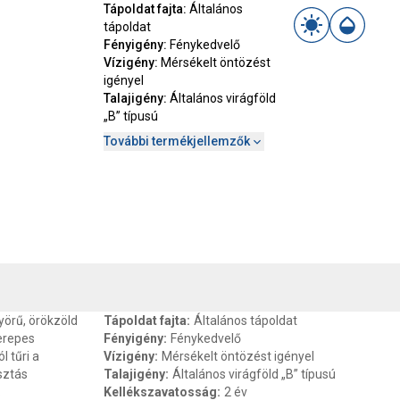
Tápoldat fajta
:
Általános
tápoldat
Fényigény
:
Fénykedvelő
Vízigény
:
Mérsékelt öntözést
igényel
Talajigény
:
Általános virágföld
„B” típusú
További termékjellemzők
, SZAVATOSSÁG
CSOMAGOLÁSI ÉS SÚLY INFORMÁCIÓK
DOKU
yörű, örökzöld
Tápoldat fajta
:
Általános tápoldat
serepes
Fényigény
:
Fénykedvelő
l tűri a
Vízigény
:
Mérsékelt öntözést igényel
sztás
Talajigény
:
Általános virágföld „B” típusú
.
Kellékszavatosság
:
2 év