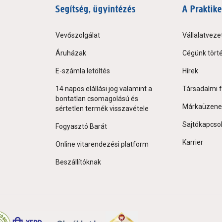
Segítség, ügyintézés
A Praktike
Vevőszolgálat
Vállalatveze
Áruházak
Cégünk tört
E-számla letöltés
Hírek
14 napos elállási jog valamint a
Társadalmi f
bontatlan csomagolású és
Márkaüzene
sértetlen termék visszavétele
Sajtókapcso
Fogyasztó Barát
Karrier
Online vitarendezési platform
Beszállítóknak