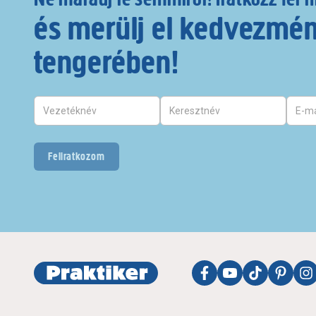
és merülj el kedvezmé
tengerében!
Feliratkozom