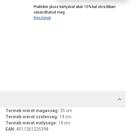
Praktiker plusz kártyával akár 10%-kal olcsóbban
vásárolhatod meg.
Részletek
MENTUMOK, FELELŐS SZEMÉLY
Termék méret magasság
:
35 cm
Termék méret szélesség
:
14 cm
Termék méret mélysége
:
14 cm
EAN
:
4011261225398