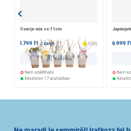
Cserje mix cs:11cm
Japánju
1.799 Ft
6.999 F
/ darab
0
(
0
)
Kosárba
Nem szállítható
Nem szá
Készleten 17 áruházban
Készle
Ne maradj le semmiről! Iratkozz fel h