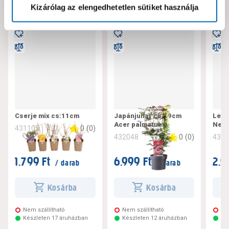
Kizárólag az elengedhetetlen sütiket használja
Cserje mix cs:11cm
Japánjuhar cs:19cm
Lean
Acer palmatum
Neri
0
(
0
)
431105
0
(
0
)
432048
430
1.799 Ft
6.999 Ft
2.9
/ darab
/ darab
Kosárba
Kosárba
Nem szállítható
Nem szállítható
Ne
Készleten 17 áruházban
Készleten 12 áruházban
Ké