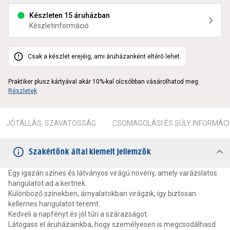
Készleten 15 áruházban
Készletinformáció
Csak a készlet erejéig, ami áruházanként eltérő lehet.
Praktiker plusz kártyával akár 10%-kal olcsóbban vásárolhatod meg.
Részletek
JÓTÁLLÁS, SZAVATOSSÁG
CSOMAGOLÁSI ÉS SÚLY INFORMÁC
Szakértőnk által kiemelt jellemzők
Egy igazán színes és látványos virágú növény, amely varázslatos
hangulatot ad a kertnek.
Különböző színekben, árnyalatokban virágzik, így biztosan
kellemes hangulatot teremt.
Kedveli a napfényt és jól tűri a szárazságot.
Látogass el áruházainkba, hogy személyesen is megcsodálhasd