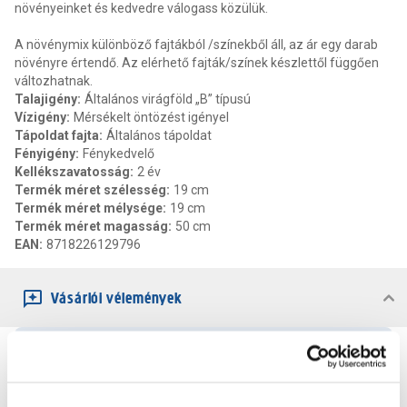
növényeinket és kedvedre válogass közülük.
A növénymix különböző fajtákból /színekből áll, az ár egy darab
növényre értendő. Az elérhető fajták/színek készlettől függően
változhatnak.
Talajigény
:
Általános virágföld „B” típusú
Vízigény
:
Mérsékelt öntözést igényel
Tápoldat fajta
:
Általános tápoldat
Fényigény
:
Fénykedvelő
Kellékszavatosság
:
2 év
Termék méret szélesség
:
19 cm
Termék méret mélysége
:
19 cm
Termék méret magasság
:
50 cm
EAN
:
8718226129796
Vásárlói vélemények
0
0
értékelés