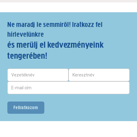
Ne maradj le semmiről! Iratkozz fel
hírlevelünkre
és merülj el kedvezményeink
tengerében!
Feliratkozom