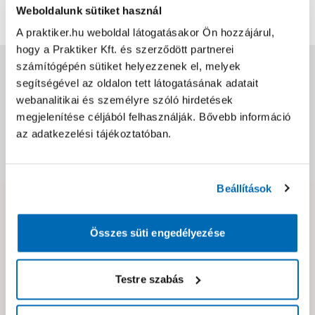
Értékelés írása
Weboldalunk sütiket használ
A praktiker.hu weboldal látogatásakor Ön hozzájárul,
hogy a Praktiker Kft. és szerződött partnerei
számítógépén sütiket helyezzenek el, melyek
Jótállás, szavatosság
segítségével az oldalon tett látogatásának adatait
webanalitikai és személyre szóló hirdetések
Csomagolási és súly információk
megjelenítése céljából felhasználják. Bővebb információ
az adatkezelési tájékoztatóban.
Dokumentumok, felelős személy
Beállítások
Hibát találtál az oldalon vagy a termék leírásában?
Kérjük jelezd nekünk!
Összes süti engedélyezése
Testre szabás
Neked ajánljuk!