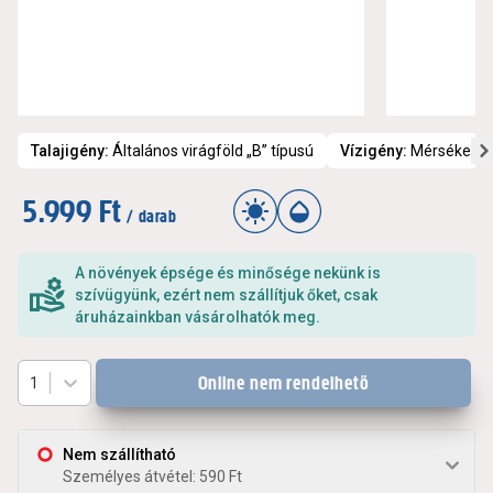
Talajigény
:
Általános virágföld „B” típusú
Vízigény
:
Mérsékelt ö
5.999 Ft
/ darab
A növények épsége és minősége nekünk is
szívügyünk, ezért nem szállítjuk őket, csak
áruházainkban vásárolhatók meg.
Online nem rendelhető
1
Nem szállítható
Személyes átvétel: 590 Ft