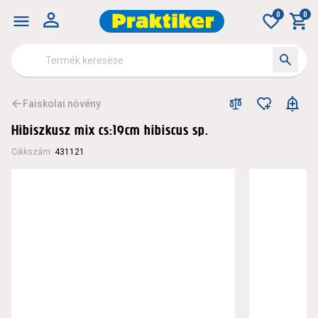
0
0
Faiskolai növény
Hibiszkusz mix cs:19cm hibiscus sp.
Cikkszám
:
431121