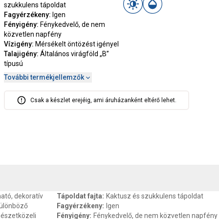
szukkulens tápoldat
Fagyérzékeny
:
Igen
Fényigény
:
Fénykedvelő, de nem
közvetlen napfény
Vízigény
:
Mérsékelt öntözést igényel
Talajigény
:
Általános virágföld „B”
típusú
További termékjellemzők
Csak a készlet erejéig, ami áruházanként eltérő lehet.
, SZAVATOSSÁG
CSOMAGOLÁSI ÉS SÚLY INFORMÁCIÓK
DOKU
ató, dekoratív
Tápoldat fajta
:
Kaktusz és szukkulens tápoldat
különböző
Fagyérzékeny
:
Igen
észetközeli
Fényigény
:
Fénykedvelő, de nem közvetlen napfény