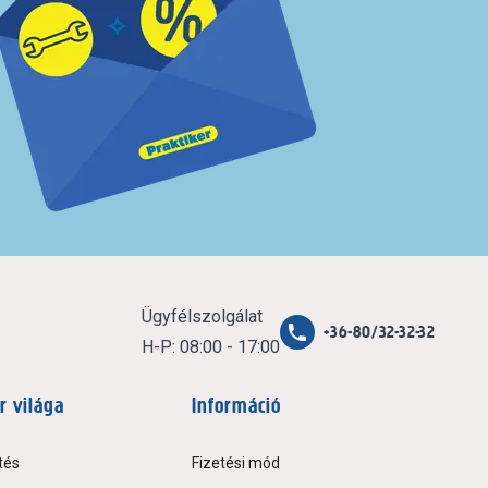
Ügyfélszolgálat
+36-80/32-32-32
H-P: 08:00 - 17:00
r világa
Információ
tés
Fizetési mód