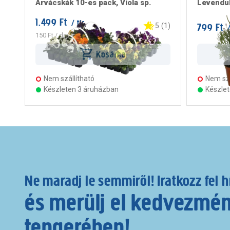
Árvácskák 10-es pack, Viola sp.
Levendul
1.499 Ft
/ tlc
799 Ft
5
(
1
)
/
150 Ft
/ darab
Kosárba
Nem szállítható
Nem szá
Készleten 3 áruházban
Készle
Ne maradj le semmiről! Iratkozz fel h
és merülj el kedvezmé
tengerében!