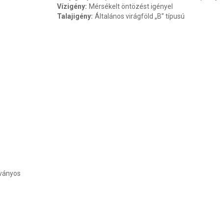
Vízigény
:
Mérsékelt öntözést igényel
Talajigény
:
Általános virágföld „B” típusú
tványos