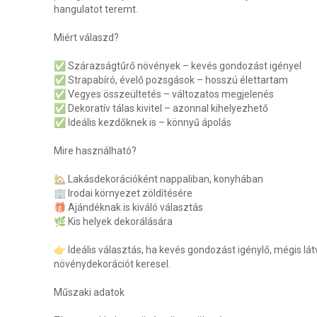
hangulatot teremt.
Miért válaszd?
✅ Szárazságtűrő növények – kevés gondozást igényel
✅ Strapabíró, évelő pozsgások – hosszú élettartam
✅ Vegyes összeültetés – változatos megjelenés
✅ Dekoratív tálas kivitel – azonnal kihelyezhető
✅ Ideális kezdőknek is – könnyű ápolás
Mire használható?
🏡 Lakásdekorációként nappaliban, konyhában
🏢 Irodai környezet zöldítésére
🎁 Ajándéknak is kiváló választás
🌿 Kis helyek dekorálására
👉 Ideális választás, ha kevés gondozást igénylő, mégis lá
növénydekorációt keresel.
Műszaki adatok