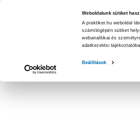
KATEGÓRIÁK
Weboldalunk sütiket hasz
A praktiker.hu weboldal lá
számítógépén sütiket helye
Ajánlatok
Márkanagykövet
Nyereményjáték
webanalitikai és személyre
adatkezelési tájékoztatób
Kezdőoldal
Kert
Növény
Évelő növények
Beállítások