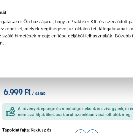
Ke
nál
togatásakor Ön hozzájárul, hogy a Praktiker Kft. és szerződött pa
zzenek el, melyek segítségével az oldalon tett látogatásának ad
Praktiker Professional
Szakiajánló
Ügyintézés és Információ
 szóló hirdetések megjelenítése céljából felhasználják. Bővebb 
an.
Szukkulens mix tál cs:27cm
Cikkszám
:
436883
6.999 Ft
/ darab
A növények épsége és minősége nekünk is szívügyünk, ezé
nem szállítjuk őket, csak áruházainkban vásárolhatók meg.
Tápoldat fajta
:
Kaktusz és