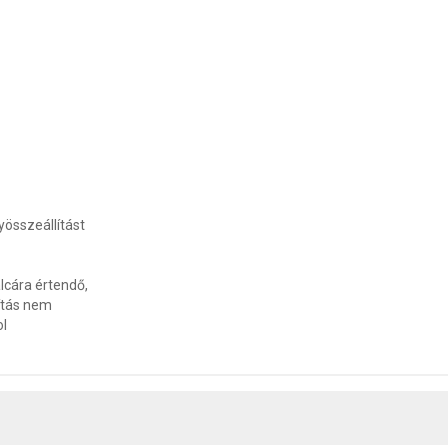
összeállítást
lcára értendő,
lítás nem
ol