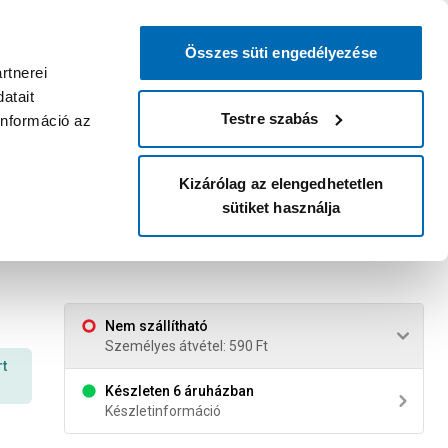
0
0
dvenc áruházam
:
Miért érdemes
Kérlek válassz
bejelentkezni?
Összes süti engedélyezése
Belépés
Listáim
Kosár
rtnerei
atait
Legyél Praktiker Plusz tag!
Áruházak és szolgáltatások
Karrier
Testre szabás
információ az
Kizárólag az elengedhetetlen
sütiket használja
Nem szállítható
Személyes átvétel: 590 Ft
rt
Készleten 6 áruházban
Készletinformáció