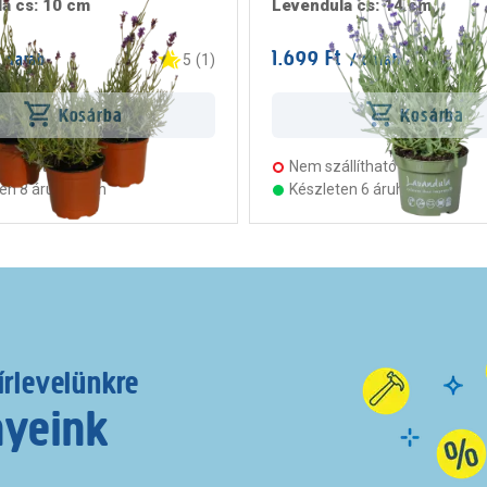
a cs: 10 cm
Levendula cs: 14 cm
1.699 Ft
 darab
/ darab
5
(
1
)
Kosárba
Kosárba
llítható
Nem szállítható
ten 8 áruházban
Készleten 6 áruházban
írlevelünkre
nyeink