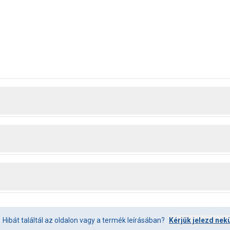
Hibát találtál az oldalon vagy a termék leírásában?
Kérjük jelezd nek