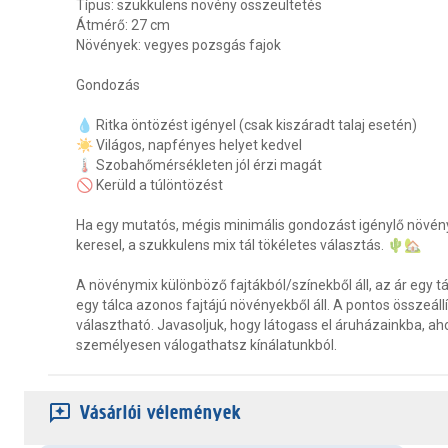
Típus: szukkulens növény összeültetés
Átmérő: 27 cm
Növények: vegyes pozsgás fajok
Gondozás
💧 Ritka öntözést igényel (csak kiszáradt talaj esetén)
☀️ Világos, napfényes helyet kedvel
🌡️ Szobahőmérsékleten jól érzi magát
🚫 Kerüld a túlöntözést
Ha egy mutatós, mégis minimális gondozást igénylő növény
keresel, a szukkulens mix tál tökéletes választás. 🌵🏡
A növénymix különböző fajtákból/színekből áll, az ár egy tá
egy tálca azonos fajtájú növényekből áll. A pontos összeál
választható. Javasoljuk, hogy látogass el áruházainkba, ah
személyesen válogathatsz kínálatunkból.
Vásárlói vélemények