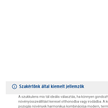
TERMÉKJELLEMZŐK
VÁSÁRLÓI VÉLEMÉNYEK
JÓTÁLLÁS
Szakértőnk által kiemelt jellemzők
A szukkulens mix tál ideális választás, ha könnyen gondozh
növényösszeállítást keresel otthonodba vagy irodádba. A 
pozsgás növények harmonikus kombinációja modern, term