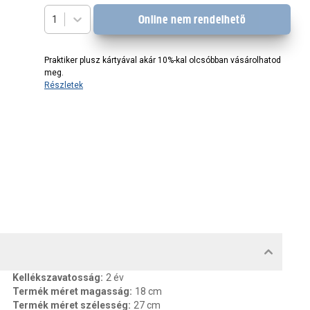
Online nem rendelhető
1
Praktiker plusz kártyával akár 10%-kal olcsóbban vásárolhatod
meg.
Részletek
MENTUMOK, FELELŐS SZEMÉLY
Kellékszavatosság
:
2 év
Termék méret magasság
:
18 cm
Termék méret szélesség
:
27 cm