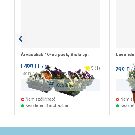
Árvácskák 10-es pack, Viola sp.
Levendul
1.499 Ft
/ tlc
799 Ft
5
(
1
)
/
150 Ft
/ darab
Kosárba
Nem szállítható
Nem szá
Készleten 3 áruházban
Készle