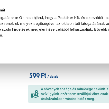
Ke
nál
togatásakor Ön hozzájárul, hogy a Praktiker Kft. és szerződött pa
zzenek el, melyek segítségével az oldalon tett látogatásának ad
Praktiker Professional
Szakiajánló
Ügyintézés és Információ
 szóló hirdetések megjelenítése céljából felhasználják. Bővebb 
an.
Primula cs:10,5cm többféle szí
Cikkszám
:
276784
599 Ft
/ darab
A növények épsége és minősége nekünk is
szívügyünk, ezért nem szállítjuk őket, csak
áruházainkban vásárolhatók meg.