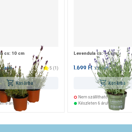
a cs: 10 cm
Levendula cs: 14 cm
1.699 Ft
 darab
/ darab
5
(
1
)
Kosárba
Kosárba
llítható
Nem szállítható
ten 8 áruházban
Készleten 6 áruházban