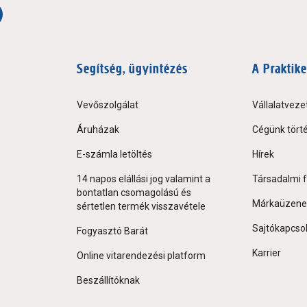
Segítség, ügyintézés
A Praktike
Vevőszolgálat
Vállalatveze
Áruházak
Cégünk tört
E-számla letöltés
Hírek
14 napos elállási jog valamint a
Társadalmi f
bontatlan csomagolású és
Márkaüzene
sértetlen termék visszavétele
Sajtókapcso
Fogyasztó Barát
Karrier
Online vitarendezési platform
Beszállítóknak