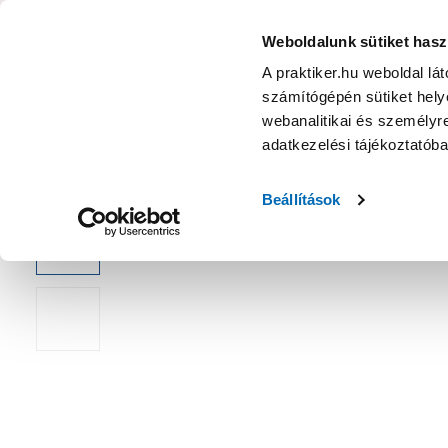
KATEGÓRIÁK
Weboldalunk sütiket hasz
A praktiker.hu weboldal lá
számítógépén sütiket helye
Ajánlatok
Márkanagykövet
Nyereményjáték
webanalitikai és személyre
adatkezelési tájékoztatób
Kezdőoldal
Kert
Növény
Évelő növények
Beállítások