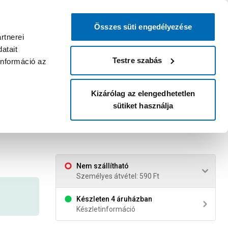
0
0
dvenc áruházam
:
Miért érdemes
Kérlek válassz
bejelentkezni?
Összes süti engedélyezése
Belépés
Listáim
Kosár
rtnerei
atait
Legyél Praktiker Plusz tag!
Áruházak és szolgáltatások
Karrier
Testre szabás
információ az
Kizárólag az elengedhetetlen
sütiket használja
nben
Nem szállítható
Személyes átvétel: 590 Ft
Készleten 4 áruházban
Készletinformáció