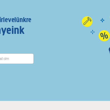
írlevelünkre
nyeink