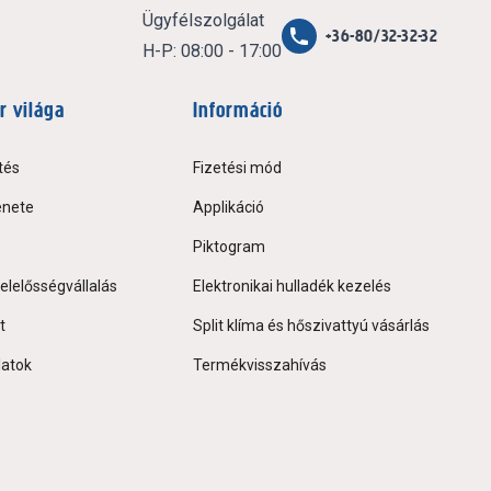
Ügyfélszolgálat
+36-80/32-32-32
H-P: 08:00 - 17:00
r világa
Információ
tés
Fizetési mód
énete
Applikáció
Piktogram
elelősségvállalás
Elektronikai hulladék kezelés
t
Split klíma és hőszivattyú vásárlás
latok
Termékvisszahívás