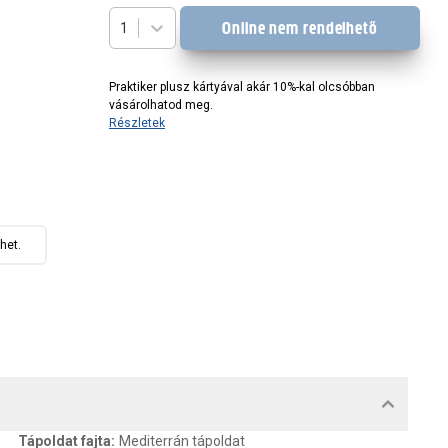
Online nem rendelhető
1
Praktiker plusz kártyával akár 10%-kal olcsóbban
vásárolhatod meg.
Részletek
het.
MENTUMOK, FELELŐS SZEMÉLY
Tápoldat fajta
:
Mediterrán tápoldat