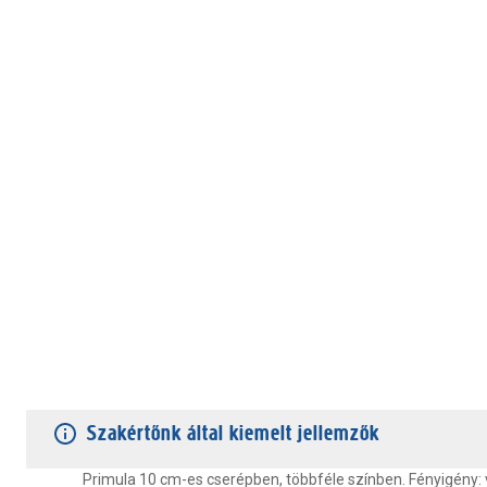
TERMÉKJELLEMZŐK
VÁSÁRLÓI VÉLEMÉNYEK
JÓTÁLLÁS
Szakértőnk által kiemelt jellemzők
Primula 10 cm-es cserépben, többféle színben. Fényigény: v