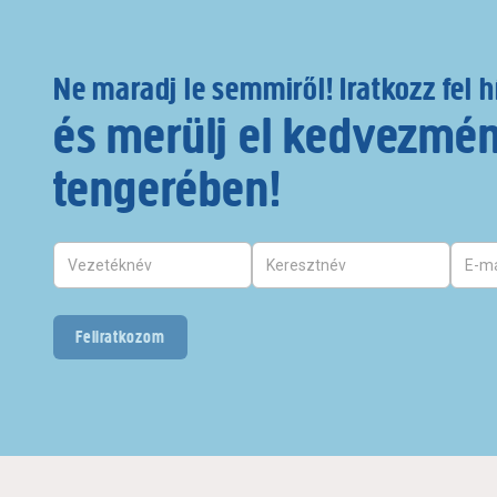
Ne maradj le semmiről! Iratkozz fel h
és merülj el kedvezmé
tengerében!
Feliratkozom