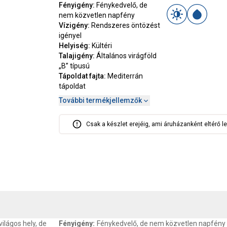
Fényigény
:
Fénykedvelő, de
nem közvetlen napfény
Vízigény
:
Rendszeres öntözést
igényel
Helyiség
:
Kültéri
Talajigény
:
Általános virágföld
„B” típusú
Tápoldat fajta
:
Mediterrán
tápoldat
További termékjellemzők
Csak a készlet erejéig, ami áruházanként eltérő le
, SZAVATOSSÁG
CSOMAGOLÁSI ÉS SÚLY INFORMÁCIÓK
DOKU
ilágos hely, de
Fényigény
:
Fénykedvelő, de nem közvetlen napfény