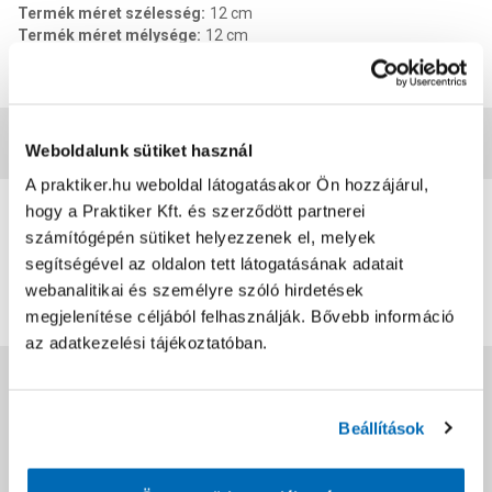
Termék méret szélesség
:
12 cm
Termék méret mélysége
:
12 cm
Termék méret magasság
:
30 cm
EAN
:
5998795718093
Vásárlói vélemények
Weboldalunk sütiket használ
A praktiker.hu weboldal látogatásakor Ön hozzájárul,
0
hogy a Praktiker Kft. és szerződött partnerei
0
értékelés
számítógépén sütiket helyezzenek el, melyek
segítségével az oldalon tett látogatásának adatait
Értékelés írása
webanalitikai és személyre szóló hirdetések
megjelenítése céljából felhasználják. Bővebb információ
az adatkezelési tájékoztatóban.
Jótállás, szavatosság
Beállítások
Csomagolási és súly információk