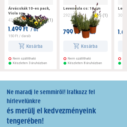
Árvácskák 10-es pack,
Levendula cs: 10 cm
Leve
Viola sp.
5
(
1
)
292127
302
5
(
1
)
431108
1.499 Ft
/ tlc
799 Ft
1.6
/ darab
150 Ft
/ darab
Kosárba
Kosárba
Nem szállítható
Nem szállítható
Ne
Készleten 3 áruházban
Készleten 8 áruházban
Ké
Ne maradj le semmiről! Iratkozz fel
hírlevelünkre
és merülj el kedvezményeink
tengerében!