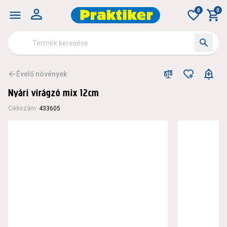
0
0
Évelő növények
Nyári virágzó mix 12cm
Cikkszám
:
433605