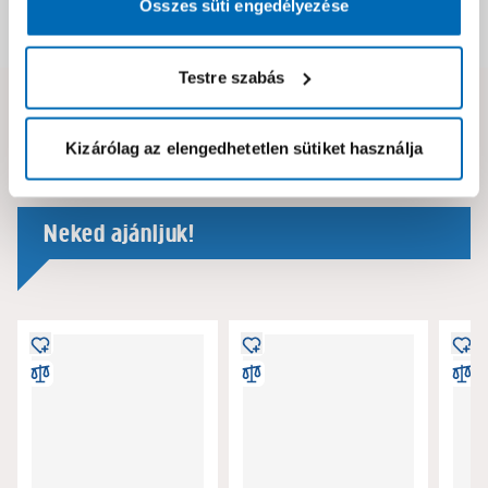
Összes süti engedélyezése
Dokumentumok, felelős személy
Testre szabás
Hibát találtál az oldalon vagy a termék leírásában?
Kérjük jelezd nekünk!
Kizárólag az elengedhetetlen sütiket használja
Neked ajánljuk!