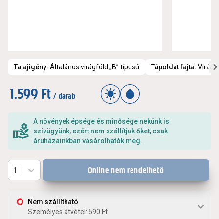
Talajigény
:
Általános virágföld „B” típusú
Tápoldat fajta
:
Virágz
1.599 Ft
/ darab
A növények épsége és minősége nekünk is
szívügyünk, ezért nem szállítjuk őket, csak
áruházainkban vásárolhatók meg.
Online nem rendelhető
1
Nem szállítható
Személyes átvétel: 590 Ft