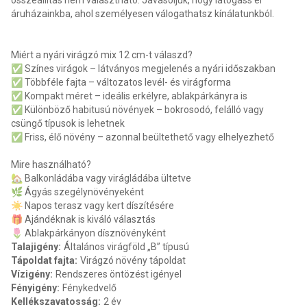
összeállítás nem választható. Javasoljuk, hogy látogass el
áruházainkba, ahol személyesen válogathatsz kínálatunkból.
Miért a nyári virágzó mix 12 cm-t válaszd?
✅ Színes virágok – látványos megjelenés a nyári időszakban
✅ Többféle fajta – változatos levél- és virágforma
✅ Kompakt méret – ideális erkélyre, ablakpárkányra is
✅ Különböző habitusú növények – bokrosodó, felálló vagy
csüngő típusok is lehetnek
✅ Friss, élő növény – azonnal beültethető vagy elhelyezhető
Mire használható?
🏡 Balkonládába vagy virágládába ültetve
🌿 Ágyás szegélynövényeként
☀️ Napos terasz vagy kert díszítésére
🎁 Ajándéknak is kiváló választás
🌷 Ablakpárkányon dísznövényként
Talajigény
:
Általános virágföld „B” típusú
Tápoldat fajta
:
Virágzó növény tápoldat
Vízigény
:
Rendszeres öntözést igényel
Fényigény
:
Fénykedvelő
Kellékszavatosság
:
2 év