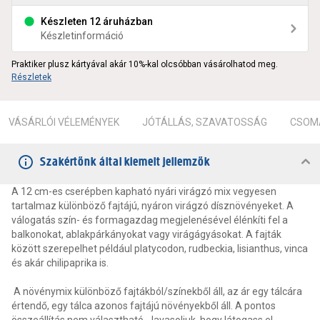
Készleten 12 áruházban
Készletinformáció
Praktiker plusz kártyával akár 10%-kal olcsóbban vásárolhatod meg.
Részletek
VÁSÁRLÓI VÉLEMÉNYEK
JÓTÁLLÁS, SZAVATOSSÁG
CSOMA
Szakértőnk által kiemelt jellemzők
A 12 cm-es cserépben kapható nyári virágzó mix vegyesen
tartalmaz különböző fajtájú, nyáron virágzó dísznövényeket. A
válogatás szín- és formagazdag megjelenésével élénkíti fel a
balkonokat, ablakpárkányokat vagy virágágyásokat. A fajták
között szerepelhet például platycodon, rudbeckia, lisianthus, vinca
és akár chilipaprika is.
A növénymix különböző fajtákból/színekből áll, az ár egy tálcára
értendő, egy tálca azonos fajtájú növényekből áll. A pontos