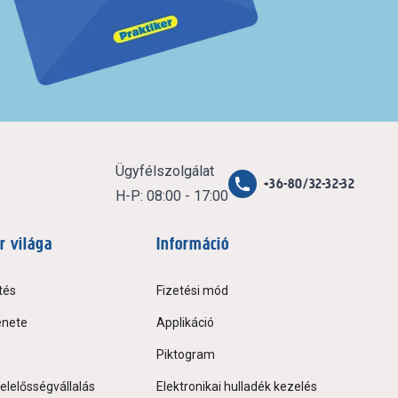
Ügyfélszolgálat
+36-80/32-32-32
H-P: 08:00 - 17:00
r világa
Információ
tés
Fizetési mód
énete
Applikáció
Piktogram
elelősségvállalás
Elektronikai hulladék kezelés