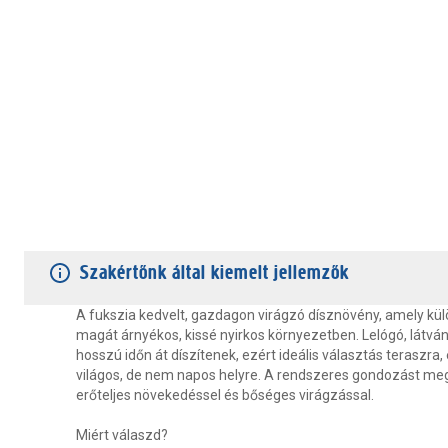
TERMÉKJELLEMZŐK
VÁSÁRLÓI VÉLEMÉNYEK
JÓTÁLLÁS
Szakértőnk által kiemelt jellemzők
A fukszia kedvelt, gazdagon virágzó dísznövény, amely külö
magát árnyékos, kissé nyirkos környezetben. Lelógó, látván
hosszú időn át díszítenek, ezért ideális választás teraszra,
világos, de nem napos helyre. A rendszeres gondozást meg
erőteljes növekedéssel és bőséges virágzással.
Miért válaszd?