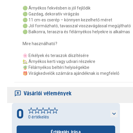
🟢 Árnyékos fekvésben is jól fejlődik
🟢 Gazdag, dekoratív virágzás
🟢 11 cm-es cserép – könnyen kezelhető méret
🟢 Jól formázható, tavasszal visszavágással megújítható
🟢 Balkonra, teraszra és félárnyékos helyekre is alkalmas
Mire használható?
🌸 Erkélyek és teraszok díszítésére
🏡 Árnyékos kerti vagy udvari részekre
🪴 Félárnyékos beltéri helyiségekbe
🎁 Virágkedvelők számára ajándéknak is megfelelő
Vásárlói vélemények
0
0
értékelés
Értékelés írása