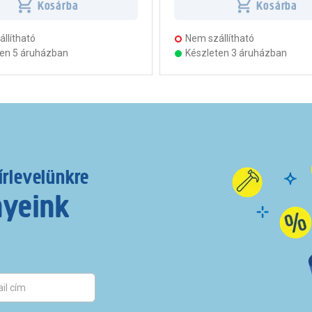
Kosárba
Kosárba
llítható
Nem szállítható
ten 5 áruházban
Készleten 3 áruházban
írlevelünkre
nyeink