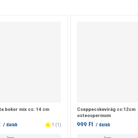
a bokor mix cs: 14 cm
Cseppecskevirág cs:12cm
osteospermum
t
999 Ft
/ darab
/ darab
1
(
1
)