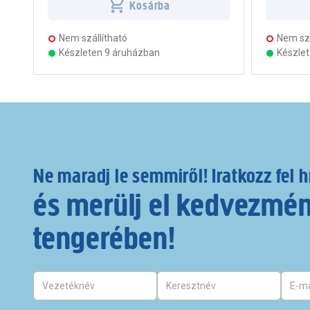
Kosárba
Nem szállítható
Nem szá
Készleten 9 áruházban
Készle
Ne maradj le semmiről! Iratkozz fel h
és merülj el kedvezmé
tengerében!