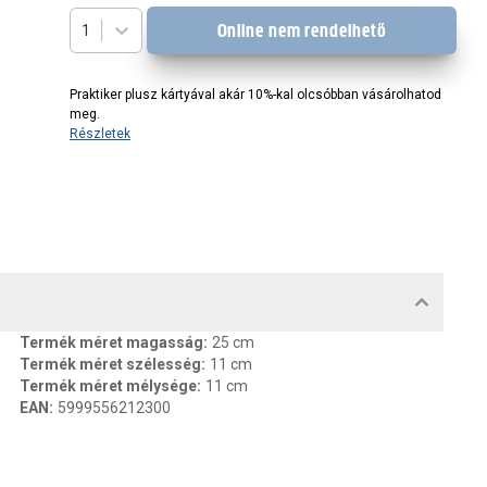
Online nem rendelhető
1
Praktiker plusz kártyával akár 10%-kal olcsóbban vásárolhatod
meg.
Részletek
MENTUMOK, FELELŐS SZEMÉLY
Termék méret magasság
:
25 cm
Termék méret szélesség
:
11 cm
Termék méret mélysége
:
11 cm
EAN
:
5999556212300