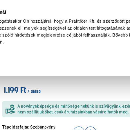
Ke
nál
togatásakor Ön hozzájárul, hogy a Praktiker Kft. és szerződött pa
zzenek el, melyek segítségével az oldalon tett látogatásának ad
Praktiker Professional
Szakiajánló
Ügyintézés és Információ
 szóló hirdetések megjelenítése céljából felhasználják. Bővebb 
an.
Fukszia cs:11cm Fuchsia hybrida
Cikkszám
:
437208
1.199 Ft
/ darab
A növények épsége és minősége nekünk is szívügyünk, ezé
nem szállítjuk őket, csak áruházainkban vásárolhatók meg.
Tápoldat fajta
:
Szobanövény