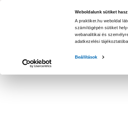
KATEGÓRIÁK
Weboldalunk sütiket hasz
A praktiker.hu weboldal lá
számítógépén sütiket helye
Ajánlatok
Márkanagykövet
Nyereményjáték
webanalitikai és személyre
adatkezelési tájékoztatób
Kezdőoldal
Kert
Növény
Egynyári virágok
Beállítások