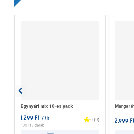
Egynyári mix 10-es pack
Margarét
1.299 Ft
/ tlc
2.999 F
0
(
0
)
130 Ft
/ darab