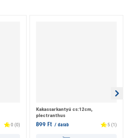
Kakassarkantyú cs:12cm,
Vi
plectranthus
c
899 Ft
1.
/ darab
0
(
0
)
5
(
1
)