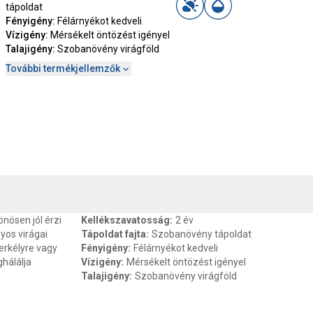
tápoldat
Fényigény
:
Félárnyékot kedveli
Vízigény
:
Mérsékelt öntözést igényel
Talajigény
:
Szobanövény virágföld
További termékjellemzők
, SZAVATOSSÁG
CSOMAGOLÁSI ÉS SÚLY INFORMÁCIÓK
DOKU
nösen jól érzi
Kellékszavatosság
:
2 év
yos virágai
Tápoldat fajta
:
Szobanövény tápoldat
 erkélyre vagy
Fényigény
:
Félárnyékot kedveli
hálálja
Vízigény
:
Mérsékelt öntözést igényel
Talajigény
:
Szobanövény virágföld