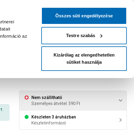
0
0
dvenc áruházam
:
Miért érdemes
Kérlek válassz
bejelentkezni?
Összes süti engedélyezése
Belépés
Listáim
Kosár
rtnerei
atait
Legyél Praktiker Plusz tag!
Áruházak és szolgáltatások
Karrier
Testre szabás
információ az
Kizárólag az elengedhetetlen
sütiket használja
Nem szállítható
Személyes átvétel: 590 Ft
rt
Készleten 3 áruházban
Készletinformáció