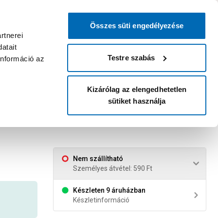
0
0
dvenc áruházam
:
Miért érdemes
Kérlek válassz
bejelentkezni?
Összes süti engedélyezése
Belépés
Listáim
Kosár
rtnerei
atait
Legyél Praktiker Plusz tag!
Áruházak és szolgáltatások
Karrier
Testre szabás
információ az
Kizárólag az elengedhetetlen
sütiket használja
Nem szállítható
Személyes átvétel: 590 Ft
Készleten 9 áruházban
Készletinformáció