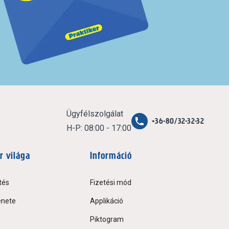
Ügyfélszolgálat
+36-80/32-32-32
H-P: 08:00 - 17:00
r világa
Információ
tés
Fizetési mód
énete
Applikáció
Piktogram