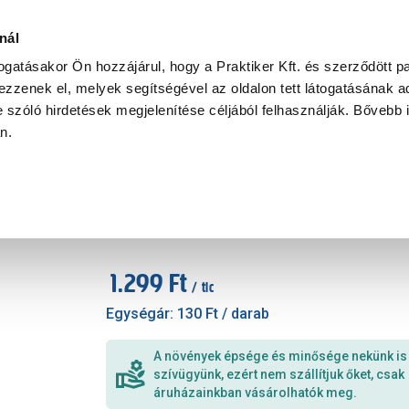
Ke
nál
togatásakor Ön hozzájárul, hogy a Praktiker Kft. és szerződött pa
zzenek el, melyek segítségével az oldalon tett látogatásának ad
Praktiker Professional
Szakiajánló
Ügyintézés és Információ
 szóló hirdetések megjelenítése céljából felhasználják. Bővebb 
an.
Egynyári mix 10-es pack
Cikkszám
:
431454
1.299 Ft
/ tlc
Egységár:
130 Ft
/ darab
A növények épsége és minősége nekünk is
szívügyünk, ezért nem szállítjuk őket, csak
áruházainkban vásárolhatók meg.