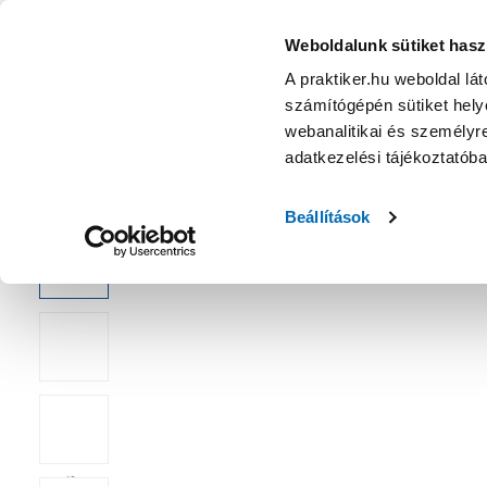
KATEGÓRIÁK
Weboldalunk sütiket hasz
A praktiker.hu weboldal lá
számítógépén sütiket helye
Ajánlatok
Márkanagykövet
Nyereményjáték
webanalitikai és személyre
adatkezelési tájékoztatób
Kezdőoldal
Kert
Növény
Egynyári virágok
Beállítások