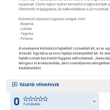
nyújtanak. Szinte egész nyáron keresztül virágba borítják a 
Ültethetők virágágyásba, de balkonládában is jól mutatnak.
Különböző népszerű egynyári virágok, mint:
- Begónia
- Lobélia
- Tagetes
- Petúnia
A növénymix különböző fajtákból /színekből áll, az ár eg
értendő. Egy tálca azonos fajtájú növényekből áll. Az elé
fajták/színek készlettől függően változhatnak. Javasolj
látogass el áruházainkba, ahol személyesen válogathat
kínálatunkból.
Vásárlói vélemények
0
0
értékelés