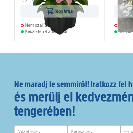
130 Ft
/ darab
Kosárba
Nem szállítható
Nem szá
Készleten 9 áruházban
Készle
Ne maradj le semmiről! Iratkozz fel h
és merülj el kedvezmé
tengerében!