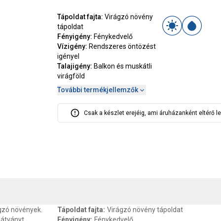
Tápoldat fajta
:
Virágzó növény
tápoldat
Fényigény
:
Fénykedvelő
Vízigény
:
Rendszeres öntözést
igényel
Talajigény
:
Balkon és muskátli
virágföld
További termékjellemzők
Csak a készlet erejéig, ami áruházanként eltérő le
, SZAVATOSSÁG
CSOMAGOLÁSI ÉS SÚLY INFORMÁCIÓK
DOKU
gzó növények.
Tápoldat fajta
:
Virágzó növény tápoldat
látványt
Fényigény
:
Fénykedvelő