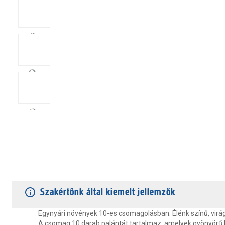
TERMÉKJELLEMZŐK
VÁSÁRLÓI VÉLEMÉNYEK
JÓTÁLLÁS
Szakértőnk által kiemelt jellemzők
Egynyári növények 10-es csomagolásban. Élénk színű, virá
A csomag 10 darab palántát tartalmaz, amelyek gyönyörű 