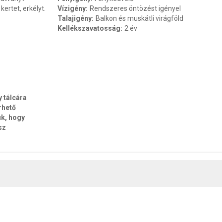
kertet, erkélyt.
Vízigény
:
Rendszeres öntözést igényel
Talajigény
:
Balkon és muskátli virágföld
Kellékszavatosság
:
2 év
y tálcára
rhető
uk, hogy
sz