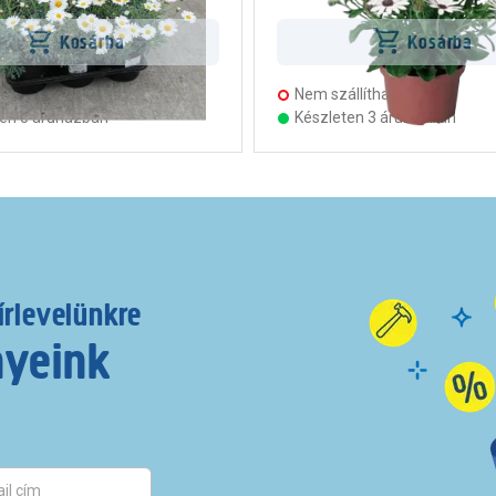
Kosárba
Kosárba
llítható
Nem szállítható
ten 5 áruházban
Készleten 3 áruházban
írlevelünkre
nyeink