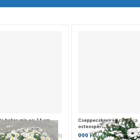
a bokor mix cs: 14 cm
Cseppecskevirág cs:12cm
osteospermum
t
999 Ft
/ darab
/ darab
1
(
1
)