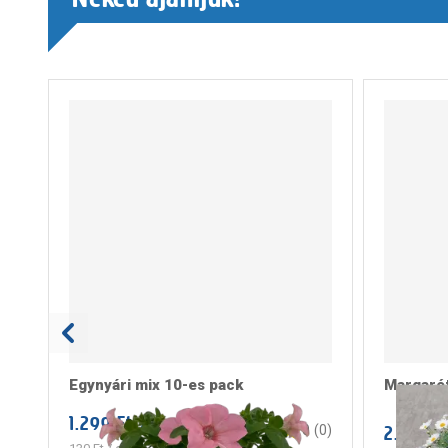
Egynyári mix 10-es pack
Margarét
1.299 Ft
/ tlc
2.999 F
0
(
0
)