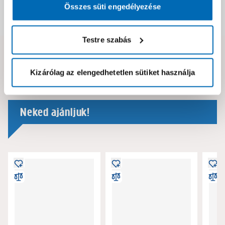
Összes süti engedélyezése
Dokumentumok, felelős személy
Testre szabás
Hibát találtál az oldalon vagy a termék leírásában?
Kérjük jelezd nekünk!
Kizárólag az elengedhetetlen sütiket használja
Neked ajánljuk!