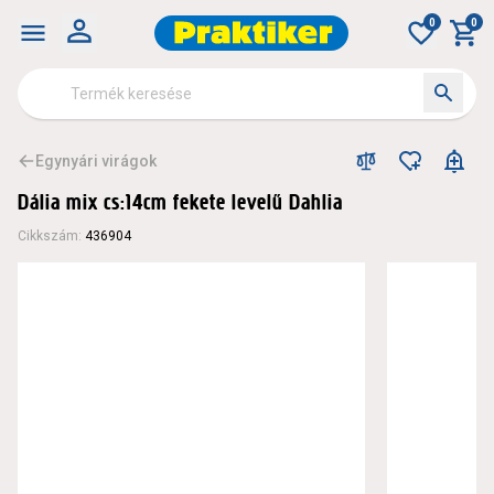
0
0
Egynyári virágok
Dália mix cs:14cm fekete levelű Dahlia
Cikkszám
:
436904