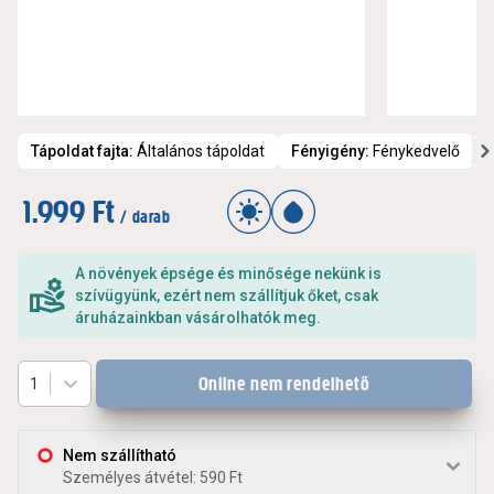
Tápoldat fajta
:
Általános tápoldat
Fényigény
:
Fénykedvelő
1.999 Ft
/ darab
A növények épsége és minősége nekünk is
szívügyünk, ezért nem szállítjuk őket, csak
áruházainkban vásárolhatók meg.
Online nem rendelhető
1
Nem szállítható
Személyes átvétel: 590 Ft