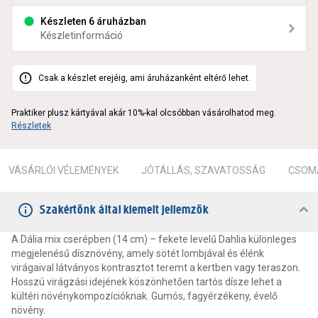
Készleten 6 áruházban
Készletinformáció
Csak a készlet erejéig, ami áruházanként eltérő lehet.
Praktiker plusz kártyával akár 10%-kal olcsóbban vásárolhatod meg.
Részletek
VÁSÁRLÓI VÉLEMÉNYEK
JÓTÁLLÁS, SZAVATOSSÁG
CSOMA
Szakértőnk által kiemelt jellemzők
A Dália mix cserépben (14 cm) – fekete levelű Dahlia különleges
megjelenésű dísznövény, amely sötét lombjával és élénk
virágaival látványos kontrasztot teremt a kertben vagy teraszon.
Hosszú virágzási idejének köszönhetően tartós dísze lehet a
kültéri növénykompozícióknak. Gumós, fagyérzékeny, évelő
növény.