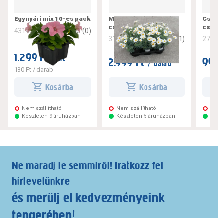
Egynyári mix 10-es pack
Margaréta bokor mix
Csep
cs: 14 cm
cs:1
0
(
0
)
431454
1
(
1
)
312116
271
1.299 Ft
/ tlc
2.999 Ft
999
/ darab
130 Ft
/ darab
Kosárba
Kosárba
Nem szállítható
Nem szállítható
Ne
Készleten 9 áruházban
Készleten 5 áruházban
Ké
Ne maradj le semmiről! Iratkozz fel
hírlevelünkre
és merülj el kedvezményeink
tengerében!