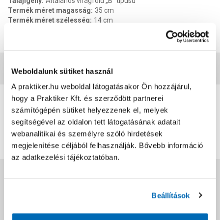
Talajigény
:
Általános virágföld „B” típusú
Termék méret magasság
:
35 cm
Termék méret szélesség
:
14 cm
Termék méret mélysége
:
14 cm
EAN
:
5998795755234
Vásárlói vélemények
Weboldalunk sütiket használ
A praktiker.hu weboldal látogatásakor Ön hozzájárul,
0
hogy a Praktiker Kft. és szerződött partnerei
0
értékelés
számítógépén sütiket helyezzenek el, melyek
segítségével az oldalon tett látogatásának adatait
Értékelés írása
webanalitikai és személyre szóló hirdetések
megjelenítése céljából felhasználják. Bővebb információ
az adatkezelési tájékoztatóban.
Jótállás, szavatosság
Beállítások
Csomagolási és súly információk