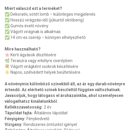
Miért válaszd ezt a terméket?
✅ Dekoratív, sötét lomb – különleges megjelenés
✅ Hosszú virágzási idő (júliustól októberig)
✅ Gumós évelő növény
✅ Vágott virágnak is alkalmas
✅ 14 cm-es cserép – könnyen elhelyezhető
Mire használható?
🌸 Kerti ágyások díszítésére
🌿 Teraszra vagy erkélyre cserépben
💐 Vágott virágként csokrok készítésére
☀️ Napos, szélvédett helyek beültetésére
A növénymix különböző színekből áll, az ár egy darab növényre
értendő. Az elérhető színek készlettől függően változhatnak.
Javasoljuk, hogy látogass el áruházainkba, ahol személyesen
válogathatsz kínálatunkból.
Kellékszavatosság
:
2 év
Tápoldat fajta
:
Általános tápoldat
Fényigény
:
Fénykedvelő
Vízigény
:
Rendszeres öntözést igényel