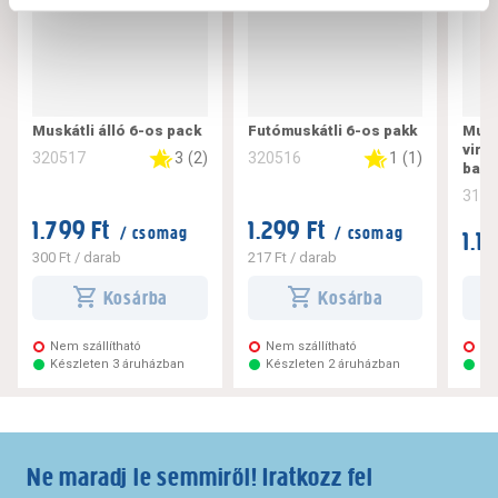
Muskátli álló 6-os pack
Futómuskátli 6-os pakk
Musk
virá
3
(
2
)
1
(
1
)
320517
320516
balls
311
1.799 Ft
1.299 Ft
/ csomag
/ csomag
1.1
300 Ft
/ darab
217 Ft
/ darab
Kosárba
Kosárba
Nem szállítható
Nem szállítható
Ne
Készleten 3 áruházban
Készleten 2 áruházban
Ké
Ne maradj le semmiről! Iratkozz fel