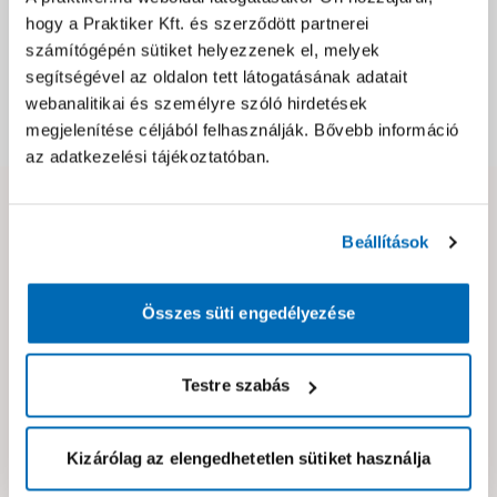
hogy a Praktiker Kft. és szerződött partnerei
számítógépén sütiket helyezzenek el, melyek
Csomagolási és súly információk
segítségével az oldalon tett látogatásának adatait
webanalitikai és személyre szóló hirdetések
Dokumentumok, felelős személy
megjelenítése céljából felhasználják. Bővebb információ
az adatkezelési tájékoztatóban.
Hibát találtál az oldalon vagy a termék leírásában?
Beállítások
Kérjük jelezd nekünk!
Összes süti engedélyezése
Neked ajánljuk!
Testre szabás
Kizárólag az elengedhetetlen sütiket használja