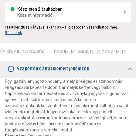
Készleten 2 áruházban
Készletinformáció
Praktiker plusz kártyával akár 10%-kal olcsóbban vásárolhatod meg.
Részletek
ÉS SÚLY INFORMÁCIÓK
DOKUMENTUMOK, FELELŐS SZEMÉLY
Szakértőnk által kiemelt jellemzők
Egy igazán lenyűgöző növény, amely bőséges és színpompás
virágzásával képes feldobni bármelyik kertet vagy balkont.
Napfénykedvelő természete és a viszonylag egyszerű gondozási
igényei miatt sok kertész kedvence. A különféle
színváltozatoknak köszönhetően mindenki megtalálhatja a saját
ízlésének megfelelőt, legyen szó akár élénk vagy pastell
árnyalatokról. A kisvirágú petúnia nemcsak szépségével, hanem
praktikumával is hódít, hiszen a balkonládákban és
függőkosarakban is remekül mutat.