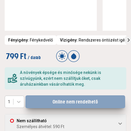
Fényigény
:
Fénykedvelő
Vízigény
:
Rendszeres öntözést igénye
799 Ft
/ darab
A növények épsége és minősége nekünk is
szívügyünk, ezért nem szállítjuk őket, csak
áruházainkban vásárolhatók meg.
Online nem rendelhető
1
Nem szállítható
Személyes átvétel: 590 Ft