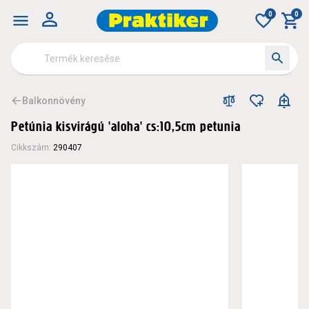
0
0
Balkonnövény
Petúnia kisvirágú 'aloha' cs:10,5cm petunia
Cikkszám
:
290407