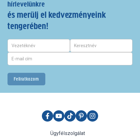
hírlevelünkre
és merülj el kedvezményeink
tengerében!
Feliratkozom
Ügyfélszolgálat