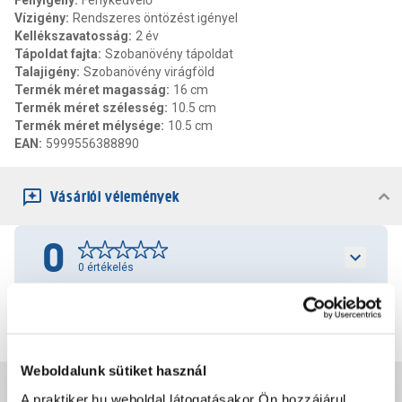
Fényigény
:
Fénykedvelő
Vízigény
:
Rendszeres öntözést igényel
Kellékszavatosság
:
2 év
Tápoldat fajta
:
Szobanövény tápoldat
Talajigény
:
Szobanövény virágföld
Termék méret magasság
:
16 cm
Termék méret szélesség
:
10.5 cm
Termék méret mélysége
:
10.5 cm
EAN
:
5999556388890
Vásárlói vélemények
0
0
értékelés
Értékelés írása
Weboldalunk sütiket használ
Jótállás, szavatosság
A praktiker.hu weboldal látogatásakor Ön hozzájárul,