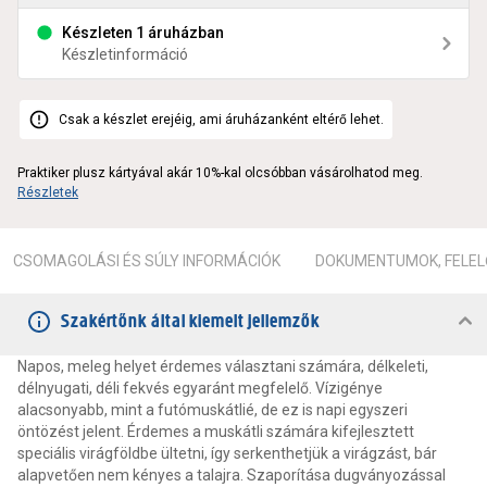
Készleten 1 áruházban
Készletinformáció
Csak a készlet erejéig, ami áruházanként eltérő lehet.
Praktiker plusz kártyával akár 10%-kal olcsóbban vásárolhatod meg.
Részletek
CSOMAGOLÁSI ÉS SÚLY INFORMÁCIÓK
DOKUMENTUMOK, FELEL
Szakértőnk által kiemelt jellemzők
Napos, meleg helyet érdemes választani számára, délkeleti,
délnyugati, déli fekvés egyaránt megfelelő. Vízigénye
alacsonyabb, mint a futómuskátlié, de ez is napi egyszeri
öntözést jelent. Érdemes a muskátli számára kifejlesztett
speciális virágföldbe ültetni, így serkenthetjük a virágzást, bár
alapvetően nem kényes a talajra. Szaporítása dugványozással