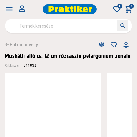
0
0
Balkonnövény
Muskátli álló cs: 12 cm rózsaszín pelargonium zonale
Cikkszám
:
311832