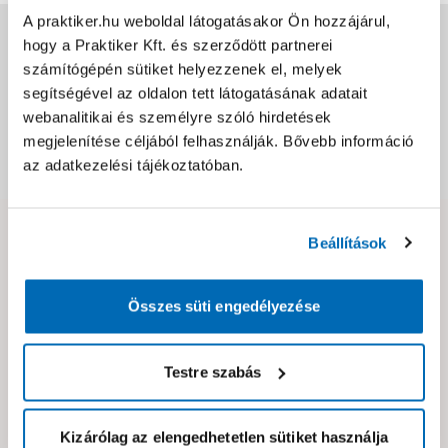
A praktiker.hu weboldal látogatásakor Ön hozzájárul,
Jótállás, szavatosság
hogy a Praktiker Kft. és szerződött partnerei
számítógépén sütiket helyezzenek el, melyek
segítségével az oldalon tett látogatásának adatait
Csomagolási és súly információk
webanalitikai és személyre szóló hirdetések
megjelenítése céljából felhasználják. Bővebb információ
Dokumentumok, felelős személy
az adatkezelési tájékoztatóban.
Beállítások
Hibát találtál az oldalon vagy a termék leírásában?
Kérjük jelezd nekünk!
Összes süti engedélyezése
Neked ajánljuk!
Testre szabás
Kizárólag az elengedhetetlen sütiket használja