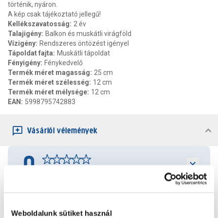
történik, nyáron.
A kép csak tájékoztató jellegű!
Kellékszavatosság
:
2 év
Talajigény
:
Balkon és muskátli virágföld
Vízigény
:
Rendszeres öntözést igényel
Tápoldat fajta
:
Muskátli tápoldat
Fényigény
:
Fénykedvelő
Termék méret magasság
:
25 cm
Termék méret szélesség
:
12 cm
Termék méret mélysége
:
12 cm
EAN
:
5998795742883
Vásárlói vélemények
0
0
értékelés
Értékelés írása
Weboldalunk sütiket használ