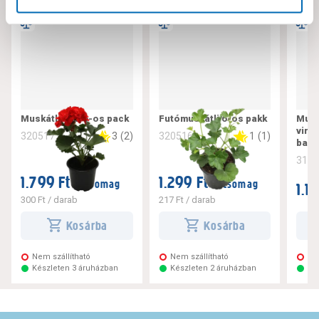
Muskátli álló 6-os pack
Futómuskátli 6-os pakk
Musk
virá
3
(
2
)
1
(
1
)
320517
320516
balls
311
1.799 Ft
1.299 Ft
/ csomag
/ csomag
1.1
300 Ft
/ darab
217 Ft
/ darab
Kosárba
Kosárba
Nem szállítható
Nem szállítható
Ne
Készleten 3 áruházban
Készleten 2 áruházban
Ké