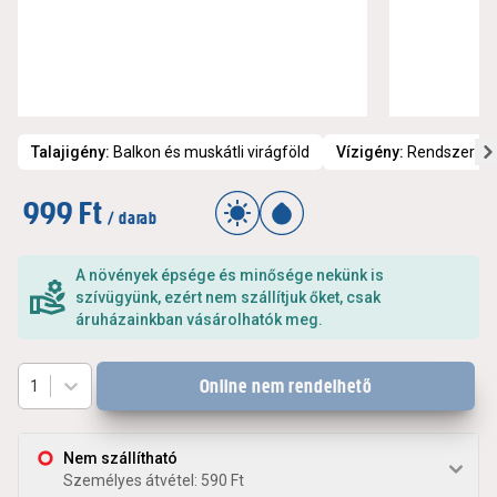
Talajigény
:
Balkon és muskátli virágföld
Vízigény
:
Rendszeres 
999 Ft
/ darab
A növények épsége és minősége nekünk is
szívügyünk, ezért nem szállítjuk őket, csak
áruházainkban vásárolhatók meg.
Online nem rendelhető
1
Nem szállítható
Személyes átvétel: 590 Ft