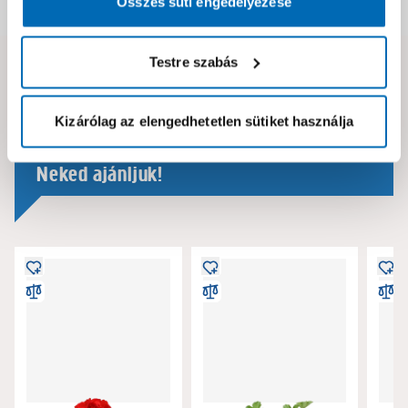
Összes süti engedélyezése
Dokumentumok, felelős személy
Testre szabás
Hibát találtál az oldalon vagy a termék leírásában?
Kérjük jelezd nekünk!
Kizárólag az elengedhetetlen sütiket használja
Neked ajánljuk!