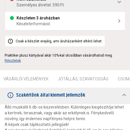
Személyes átvétel: 590 Ft
Készleten 3 áruházban
Készletinformáció
Csak a készlet erejéig, ami áruházanként eltérő lehet.
Praktiker plusz kártyával akár 10%-kal olcsóbban vásárolhatod meg.
Részletek
VÁSÁRLÓI VÉLEMÉNYEK
JÓTÁLLÁS, SZAVATOSSÁG
CSOMA
Szakértőnk által kiemelt jellemzők
Álló muskátli 6 db-os kiszerelésben. Különleges kiegészítője lehet
a kertnek, terasznak, vagy akár az erkélynek is. Fénykedvelő
növény, így érdemes napfényes helyre tenni.
A képek csak tájékoztató jellegűek!