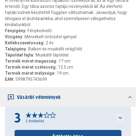
A növénymix különböző fajtákból /színekből áll, az ár egy tálcára
értendő. Egy tálca azonos fajtájú növényekből áll. Az elérhető
fajták/színek készlettől függően változhatnak. Javasoljuk, hogy
látogass el áruházainkba, ahol személyesen válogathatsz
kínálatunkból.
Fényigény
:
Fénykedvelő
Vízigény
:
Mérsékelt öntözést igényel
Kellékszavatosság
:
2 év
Talajigény
:
Balkon és muskátli virágföld
Tápoldat fajta
:
Muskátli tápoldat
Termék méret magasság
:
17 cm
Termék méret szélesség
:
12.5 cm
Termék méret mélysége
:
19 cm
EAN
:
5998795743699
Vásárlói vélemények
3
2
értékelés