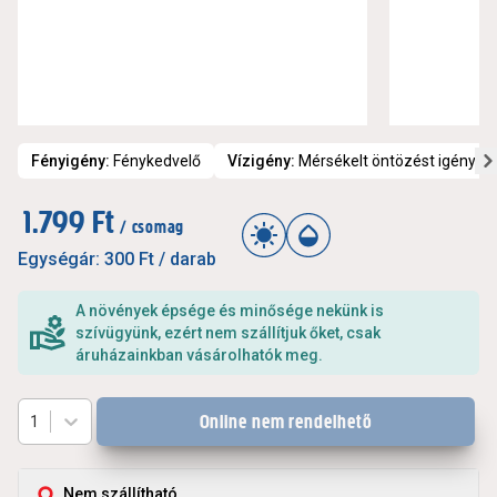
Fényigény
:
Fénykedvelő
Vízigény
:
Mérsékelt öntözést igényel
1.799 Ft
/ csomag
Egységár:
300 Ft
/ darab
A növények épsége és minősége nekünk is
szívügyünk, ezért nem szállítjuk őket, csak
áruházainkban vásárolhatók meg.
Online nem rendelhető
1
Nem szállítható