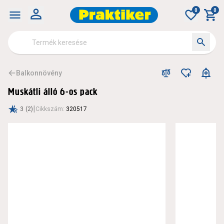
0
0
Balkonnövény
Muskátli álló 6-os pack
|
3
(2)
Cikkszám
:
320517