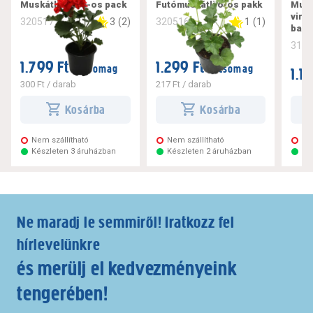
Muskátli álló 6-os pack
Futómuskátli 6-os pakk
Musk
virá
3
(
2
)
1
(
1
)
320517
320516
balls
311
1.799 Ft
1.299 Ft
/ csomag
/ csomag
1.1
300 Ft
/ darab
217 Ft
/ darab
Kosárba
Kosárba
Nem szállítható
Nem szállítható
Ne
Készleten 3 áruházban
Készleten 2 áruházban
Ké
Ne maradj le semmiről! Iratkozz fel
hírlevelünkre
és merülj el kedvezményeink
tengerében!