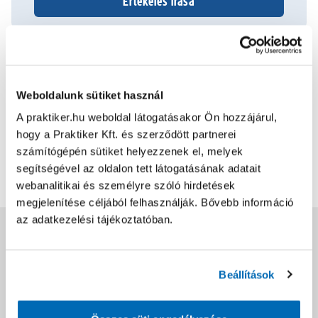
Értékelés írása
2024.03.16.
Kedvező az ára
Weboldalunk sütiket használ
A praktiker.hu weboldal látogatásakor Ön hozzájárul,
Bővebben
2
2
hogy a Praktiker Kft. és szerződött partnerei
számítógépén sütiket helyezzenek el, melyek
segítségével az oldalon tett látogatásának adatait
További értékelések
webanalitikai és személyre szóló hirdetések
megjelenítése céljából felhasználják. Bővebb információ
az adatkezelési tájékoztatóban.
Jótállás, szavatosság
Beállítások
Csomagolási és súly információk