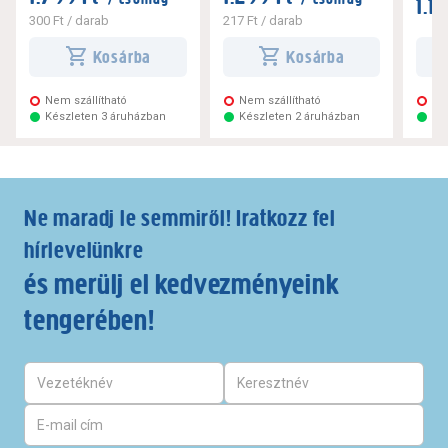
1.1
300 Ft
/ darab
217 Ft
/ darab
Kosárba
Kosárba
Nem szállítható
Nem szállítható
Ne
Készleten 3 áruházban
Készleten 2 áruházban
Ké
Ne maradj le semmiről! Iratkozz fel
hírlevelünkre
és merülj el kedvezményeink
tengerében!