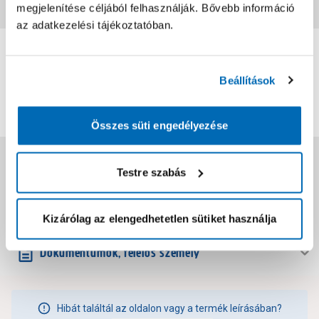
Vásárlói vélemények
megjelenítése céljából felhasználják. Bővebb információ
az adatkezelési tájékoztatóban.
0
0
értékelés
Beállítások
Értékelés írása
Összes süti engedélyezése
Jótállás, szavatosság
Testre szabás
Csomagolási és súly információk
Kizárólag az elengedhetetlen sütiket használja
Dokumentumok, felelős személy
Hibát találtál az oldalon vagy a termék leírásában?