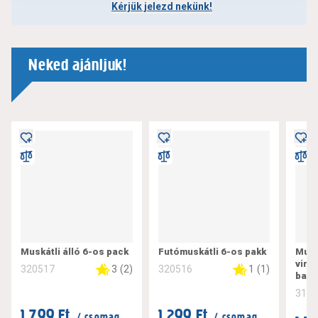
Kérjük jelezd nekünk!
Neked ajánljuk!
Muskátli álló 6-os pack
Futómuskátli 6-os pakk
Musk
virá
3
(
2
)
1
(
1
)
320517
320516
balls
311
1.799 Ft
1.299 Ft
/ csomag
/ csomag