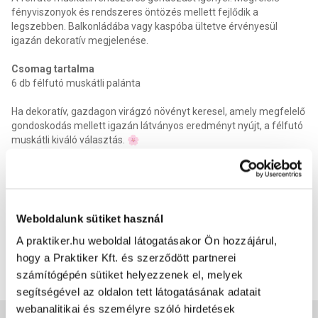
fényviszonyok és rendszeres öntözés mellett fejlődik a
legszebben. Balkonládába vagy kaspóba ültetve érvényesül
igazán dekoratív megjelenése.
Csomag tartalma
6 db félfutó muskátli palánta
Ha dekoratív, gazdagon virágzó növényt keresel, amely megfelelő
gondoskodás mellett igazán látványos eredményt nyújt, a félfutó
muskátli kiváló választás. 🌸
Kellékszavatosság
:
2 év
Talajigény
:
Balkon és muskátli virágföld
Fagyérzékeny
:
Igen
Vízigény
:
Rendszeres öntözést igényel
Tápoldat fajta
:
Muskátli tápoldat
Weboldalunk sütiket használ
Fényigény
:
Fénykedvelő, de nem közvetlen napfény
Termék méret szélesség
:
18 cm
A praktiker.hu weboldal látogatásakor Ön hozzájárul,
Termék méret mélysége
:
15 cm
hogy a Praktiker Kft. és szerződött partnerei
Termék méret magasság
:
20 cm
számítógépén sütiket helyezzenek el, melyek
EAN
:
5998795704140
segítségével az oldalon tett látogatásának adatait
webanalitikai és személyre szóló hirdetések