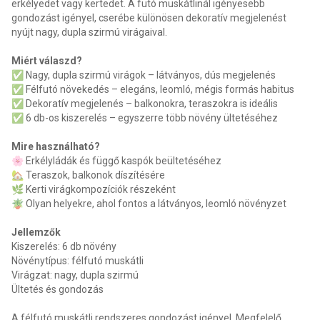
erkélyedet vagy kertedet. A futó muskátlinál igényesebb
gondozást igényel, cserébe különösen dekoratív megjelenést
nyújt nagy, dupla szirmú virágaival.
Miért válaszd?
✅ Nagy, dupla szirmú virágok – látványos, dús megjelenés
✅ Félfutó növekedés – elegáns, leomló, mégis formás habitus
✅ Dekoratív megjelenés – balkonokra, teraszokra is ideális
✅ 6 db-os kiszerelés – egyszerre több növény ültetéséhez
Mire használható?
🌸 Erkélyládák és függő kaspók beültetéséhez
🏡 Teraszok, balkonok díszítésére
🌿 Kerti virágkompozíciók részeként
🪴 Olyan helyekre, ahol fontos a látványos, leomló növényzet
Jellemzők
Kiszerelés: 6 db növény
Növénytípus: félfutó muskátli
Virágzat: nagy, dupla szirmú
Ültetés és gondozás
A félfutó muskátli rendszeres gondozást igényel. Megfelelő