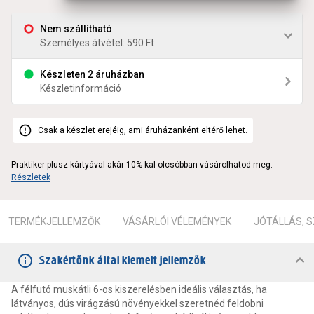
Nem szállítható
Személyes átvétel: 590 Ft
Készleten 2 áruházban
Készletinformáció
Csak a készlet erejéig, ami áruházanként eltérő lehet.
Praktiker plusz kártyával akár 10%-kal olcsóbban vásárolhatod meg.
Részletek
TERMÉKJELLEMZŐK
VÁSÁRLÓI VÉLEMÉNYEK
JÓTÁLLÁS, 
Szakértőnk által kiemelt jellemzők
A félfutó muskátli 6-os kiszerelésben ideális választás, ha
látványos, dús virágzású növényekkel szeretnéd feldobni