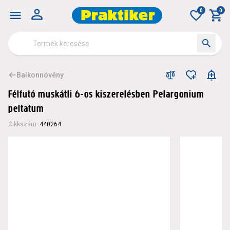
0
0
Balkonnövény
Félfutó muskátli 6-os kiszerelésben Pelargonium
peltatum
Cikkszám
:
440264