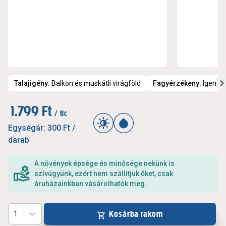
Talajigény
:
Balkon és muskátli virágföld
Fagyérzékeny
:
Igen
1.799 Ft
/ tlc
Egységár:
300 Ft
/
darab
A növények épsége és minősége nekünk is
szívügyünk, ezért nem szállítjuk őket, csak
áruházainkban vásárolhatók meg.
Kosárba rakom
1