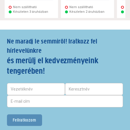
Nem szállítható
Nem szállítható
Ne
Készleten 3 áruházban
Készleten 2 áruházban
Ké
Ne maradj le semmiről! Iratkozz fel
hírlevelünkre
és merülj el kedvezményeink
tengerében!
Feliratkozom