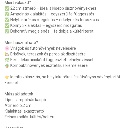
Miért válaszd?
✅ 22 cm átmérő – ideális kisebb dísznövényekhez
✅ Ampolnás kialakítás – egyszerű felfüggesztés
✅ Helytakarékos megoldás – erkélyre és teraszra is
✅ Könnyű kialakítás – egyszerű mozgatás
✅ Dekoratív megjelenés – feldobja a kültéri teret
Mire használható?
🌸 Virágok és futónövények nevelésére
🏡 Erkélyek, teraszok és pergolák díszítésére
🌿 Kerti dekorációként függesztett elhelyezéssel
🪴 Kompakt növények esztétikus kiemelésére
👉 Ideális választás, ha helytakarékos és látványos növénytartót
keresel.
Műszaki adatok
Típus: ampolnás kaspó
Átmérő: 22 cm
Kialakítás: akasztható
Felhasználás: kültéri/beltéri