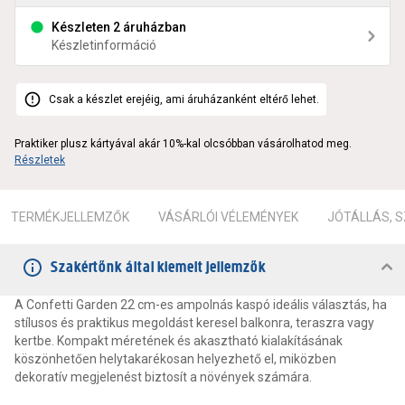
Készleten 2 áruházban
Készletinformáció
Csak a készlet erejéig, ami áruházanként eltérő lehet.
Praktiker plusz kártyával akár 10%-kal olcsóbban vásárolhatod meg.
Részletek
TERMÉKJELLEMZŐK
VÁSÁRLÓI VÉLEMÉNYEK
JÓTÁLLÁS, 
Szakértőnk által kiemelt jellemzők
A Confetti Garden 22 cm-es ampolnás kaspó ideális választás, ha
stílusos és praktikus megoldást keresel balkonra, teraszra vagy
kertbe. Kompakt méretének és akasztható kialakításának
köszönhetően helytakarékosan helyezhető el, miközben
dekoratív megjelenést biztosít a növények számára.