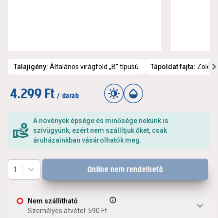
Talajigény
:
Általános virágföld „B” típusú
Tápoldat fajta
:
Zöldsé
4.299 Ft
/ darab
A növények épsége és minősége nekünk is
szívügyünk, ezért nem szállítjuk őket, csak
áruházainkban vásárolhatók meg.
Online nem rendelhető
1
Nem szállítható
Személyes átvétel: 590 Ft