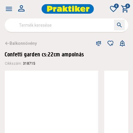
0
0
Balkonnövény
Confetti garden cs:22cm ampolnás
Cikkszám
:
318715