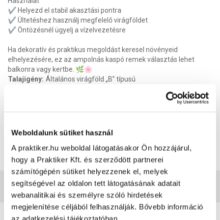
Használat
✔️ Helyezd el stabil akasztási pontra
✔️ Ültetéshez használj megfelelő virágföldet
✔️ Öntözésnél ügyelj a vízelvezetésre
Ha dekoratív és praktikus megoldást keresel növényeid
elhelyezésére, ez az ampolnás kaspó remek választás lehet
balkonra vagy kertbe. 🌿🌸
Talajigény
:
Általános virágföld „B” típusú
Kellékszavatosság
:
2 év
Tápoldat fajta
:
Zöldség és gyümölcs tápoldat
Fényigény
:
Fénykedvelő, de nem közvetlen napfény
Vízigény
:
Mérsékelt öntözést igényel
Termék méret magasság
:
27 cm
Weboldalunk sütiket használ
Termék méret szélesség
:
22 cm
A praktiker.hu weboldal látogatásakor Ön hozzájárul,
Termék méret mélysége
:
22 cm
EAN
:
5998795743316
hogy a Praktiker Kft. és szerződött partnerei
számítógépén sütiket helyezzenek el, melyek
segítségével az oldalon tett látogatásának adatait
Vásárlói vélemények
webanalitikai és személyre szóló hirdetések
megjelenítése céljából felhasználják. Bővebb információ
az adatkezelési tájékoztatóban.