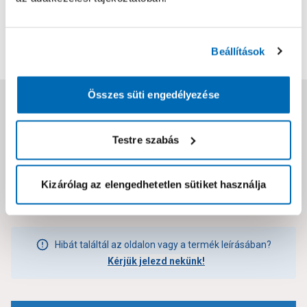
0
0
értékelés
Értékelés írása
Beállítások
Összes süti engedélyezése
Jótállás, szavatosság
Testre szabás
Csomagolási és súly információk
Kizárólag az elengedhetetlen sütiket használja
Dokumentumok, felelős személy
Hibát találtál az oldalon vagy a termék leírásában?
Kérjük jelezd nekünk!