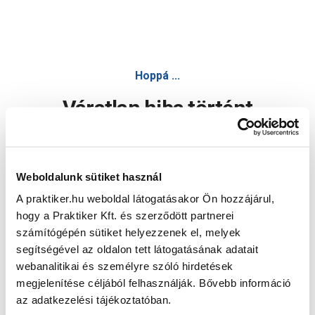
Hoppá ...
Váratlan hiba történt
Dolgozunk a hiba javításán. Egy kis türelmet kérünk.
Weboldalunk sütiket használ
A praktiker.hu weboldal látogatásakor Ön hozzájárul,
Oldal újratöltése
hogy a Praktiker Kft. és szerződött partnerei
számítógépén sütiket helyezzenek el, melyek
segítségével az oldalon tett látogatásának adatait
webanalitikai és személyre szóló hirdetések
megjelenítése céljából felhasználják. Bővebb információ
az adatkezelési tájékoztatóban.