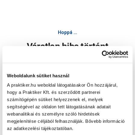
Hoppá ...
Váratlan hiba történt
Dolgozunk a hiba javításán. Egy kis türelmet kérünk.
Weboldalunk sütiket használ
A praktiker.hu weboldal látogatásakor Ön hozzájárul,
Oldal újratöltése
hogy a Praktiker Kft. és szerződött partnerei
számítógépén sütiket helyezzenek el, melyek
segítségével az oldalon tett látogatásának adatait
webanalitikai és személyre szóló hirdetések
megjelenítése céljából felhasználják. Bővebb információ
az adatkezelési tájékoztatóban.