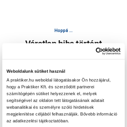
Hoppá ...
Váratlan hiba történt
Dolgozunk a hiba javításán. Egy kis türelmet kérünk.
Weboldalunk sütiket használ
A praktiker.hu weboldal látogatásakor Ön hozzájárul,
Oldal újratöltése
hogy a Praktiker Kft. és szerződött partnerei
számítógépén sütiket helyezzenek el, melyek
segítségével az oldalon tett látogatásának adatait
webanalitikai és személyre szóló hirdetések
megjelenítése céljából felhasználják. Bővebb információ
az adatkezelési tájékoztatóban.