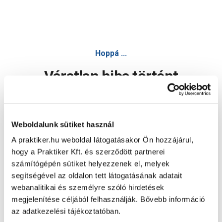
Hoppá ...
Váratlan hiba történt
Dolgozunk a hiba javításán. Egy kis türelmet kérünk.
Weboldalunk sütiket használ
A praktiker.hu weboldal látogatásakor Ön hozzájárul,
Oldal újratöltése
hogy a Praktiker Kft. és szerződött partnerei
számítógépén sütiket helyezzenek el, melyek
segítségével az oldalon tett látogatásának adatait
webanalitikai és személyre szóló hirdetések
megjelenítése céljából felhasználják. Bővebb információ
az adatkezelési tájékoztatóban.