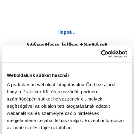
Hoppá ...
Váratlan hiba történt
Dolgozunk a hiba javításán. Egy kis türelmet kérünk.
Weboldalunk sütiket használ
A praktiker.hu weboldal látogatásakor Ön hozzájárul,
Oldal újratöltése
hogy a Praktiker Kft. és szerződött partnerei
számítógépén sütiket helyezzenek el, melyek
segítségével az oldalon tett látogatásának adatait
webanalitikai és személyre szóló hirdetések
megjelenítése céljából felhasználják. Bővebb információ
az adatkezelési tájékoztatóban.