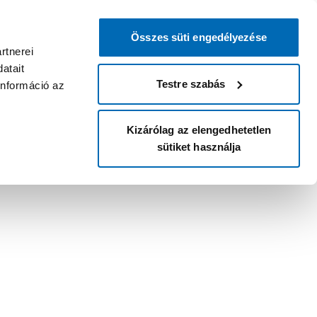
Összes süti engedélyezése
rtnerei
atait
Testre szabás
információ az
Kizárólag az elengedhetetlen
sütiket használja