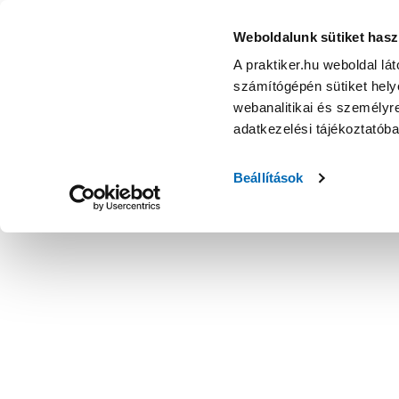
Weboldalunk sütiket hasz
A praktiker.hu weboldal lá
számítógépén sütiket helye
webanalitikai és személyre
adatkezelési tájékoztatób
Beállítások