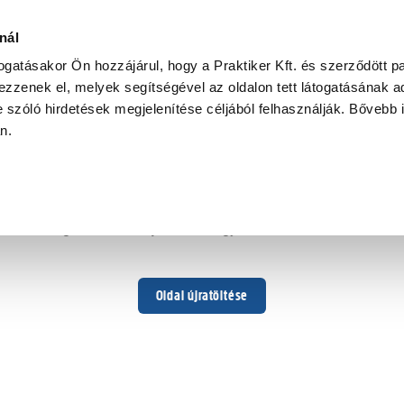
nál
togatásakor Ön hozzájárul, hogy a Praktiker Kft. és szerződött pa
zzenek el, melyek segítségével az oldalon tett látogatásának ad
 szóló hirdetések megjelenítése céljából felhasználják. Bővebb 
Hoppá ...
an.
Váratlan hiba történt
Dolgozunk a hiba javításán. Egy kis türelmet kérünk.
Oldal újratöltése