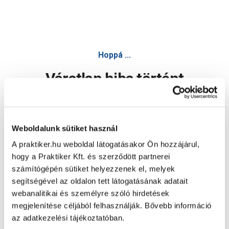
Hoppá ...
Váratlan hiba történt
Dolgozunk a hiba javításán. Egy kis türelmet kérünk.
Weboldalunk sütiket használ
A praktiker.hu weboldal látogatásakor Ön hozzájárul,
Oldal újratöltése
hogy a Praktiker Kft. és szerződött partnerei
számítógépén sütiket helyezzenek el, melyek
segítségével az oldalon tett látogatásának adatait
webanalitikai és személyre szóló hirdetések
megjelenítése céljából felhasználják. Bővebb információ
az adatkezelési tájékoztatóban.