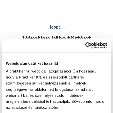
Hoppá ...
Váratlan hiba történt
Dolgozunk a hiba javításán. Egy kis türelmet kérünk.
Weboldalunk sütiket használ
A praktiker.hu weboldal látogatásakor Ön hozzájárul,
Oldal újratöltése
hogy a Praktiker Kft. és szerződött partnerei
számítógépén sütiket helyezzenek el, melyek
segítségével az oldalon tett látogatásának adatait
webanalitikai és személyre szóló hirdetések
megjelenítése céljából felhasználják. Bővebb információ
az adatkezelési tájékoztatóban.